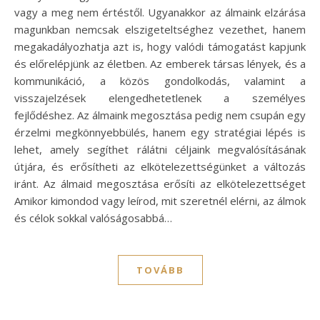
vagy a meg nem értéstől. Ugyanakkor az álmaink elzárása
magunkban nemcsak elszigeteltséghez vezethet, hanem
megakadályozhatja azt is, hogy valódi támogatást kapjunk
és előrelépjünk az életben. Az emberek társas lények, és a
kommunikáció, a közös gondolkodás, valamint a
visszajelzések elengedhetetlenek a személyes
fejlődéshez. Az álmaink megosztása pedig nem csupán egy
érzelmi megkönnyebbülés, hanem egy stratégiai lépés is
lehet, amely segíthet rálátni céljaink megvalósításának
útjára, és erősítheti az elkötelezettségünket a változás
iránt. Az álmaid megosztása erősíti az elkötelezettséget
Amikor kimondod vagy leírod, mit szeretnél elérni, az álmok
és célok sokkal valóságosabbá…
TOVÁBB