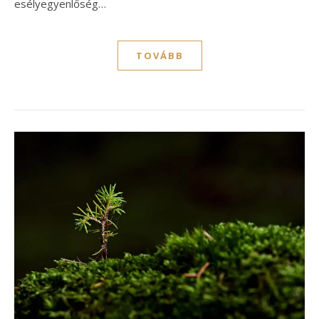
esélyegyenlőség…
TOVÁBB