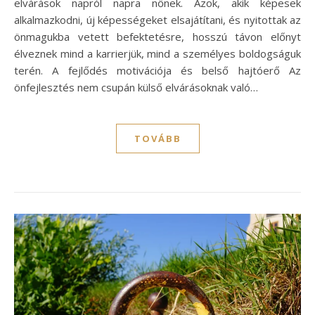
elvárások napról napra nőnek. Azok, akik képesek
alkalmazkodni, új képességeket elsajátítani, és nyitottak az
önmagukba vetett befektetésre, hosszú távon előnyt
élveznek mind a karrierjük, mind a személyes boldogságuk
terén. A fejlődés motivációja és belső hajtóerő Az
önfejlesztés nem csupán külső elvárásoknak való…
TOVÁBB