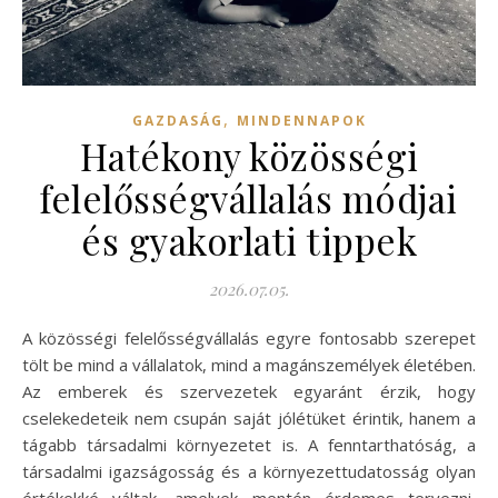
,
GAZDASÁG
MINDENNAPOK
Hatékony közösségi
felelősségvállalás módjai
és gyakorlati tippek
2026.07.05.
A közösségi felelősségvállalás egyre fontosabb szerepet
tölt be mind a vállalatok, mind a magánszemélyek életében.
Az emberek és szervezetek egyaránt érzik, hogy
cselekedeteik nem csupán saját jólétüket érintik, hanem a
tágabb társadalmi környezetet is. A fenntarthatóság, a
társadalmi igazságosság és a környezettudatosság olyan
értékekké váltak, amelyek mentén érdemes tervezni,