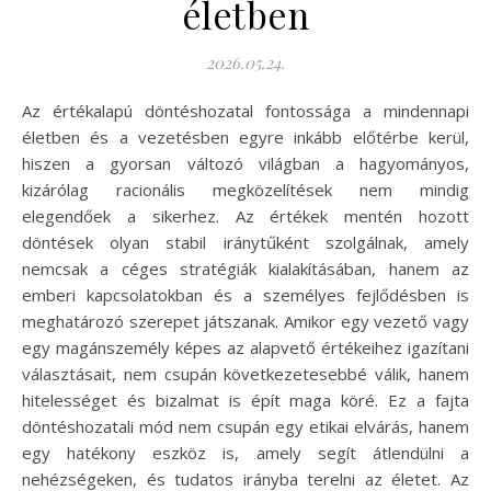
életben
2026.05.24.
Az értékalapú döntéshozatal fontossága a mindennapi
életben és a vezetésben egyre inkább előtérbe kerül,
hiszen a gyorsan változó világban a hagyományos,
kizárólag racionális megközelítések nem mindig
elegendőek a sikerhez. Az értékek mentén hozott
döntések olyan stabil iránytűként szolgálnak, amely
nemcsak a céges stratégiák kialakításában, hanem az
emberi kapcsolatokban és a személyes fejlődésben is
meghatározó szerepet játszanak. Amikor egy vezető vagy
egy magánszemély képes az alapvető értékeihez igazítani
választásait, nem csupán következetesebbé válik, hanem
hitelességet és bizalmat is épít maga köré. Ez a fajta
döntéshozatali mód nem csupán egy etikai elvárás, hanem
egy hatékony eszköz is, amely segít átlendülni a
nehézségeken, és tudatos irányba terelni az életet. Az