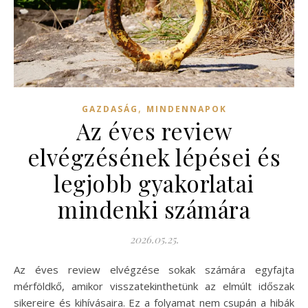
,
GAZDASÁG
MINDENNAPOK
Az éves review
elvégzésének lépései és
legjobb gyakorlatai
mindenki számára
2026.05.25.
Az éves review elvégzése sokak számára egyfajta
mérföldkő, amikor visszatekinthetünk az elmúlt időszak
sikereire és kihívásaira. Ez a folyamat nem csupán a hibák