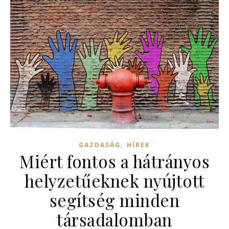
,
GAZDASÁG
HÍREK
Miért fontos a hátrányos
helyzetűeknek nyújtott
segítség minden
társadalomban