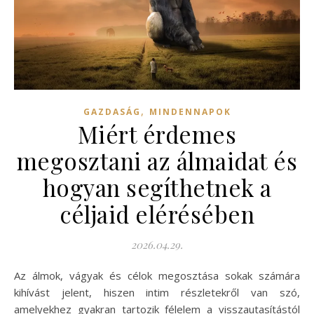
,
GAZDASÁG
MINDENNAPOK
Miért érdemes
megosztani az álmaidat és
hogyan segíthetnek a
céljaid elérésében
2026.04.29.
Az álmok, vágyak és célok megosztása sokak számára
kihívást jelent, hiszen intim részletekről van szó,
amelyekhez gyakran tartozik félelem a visszautasítástól