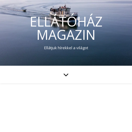
ELLÁTÓHÁZ
MAGAZIN
Ellátjuk hírekkel a világot