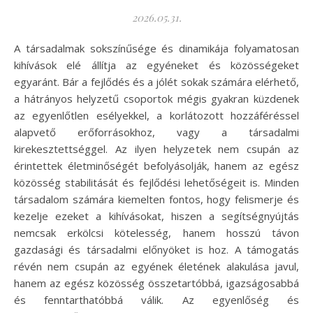
2026.05.31.
A társadalmak sokszínűsége és dinamikája folyamatosan
kihívások elé állítja az egyéneket és közösségeket
egyaránt. Bár a fejlődés és a jólét sokak számára elérhető,
a hátrányos helyzetű csoportok mégis gyakran küzdenek
az egyenlőtlen esélyekkel, a korlátozott hozzáféréssel
alapvető erőforrásokhoz, vagy a társadalmi
kirekesztettséggel. Az ilyen helyzetek nem csupán az
érintettek életminőségét befolyásolják, hanem az egész
közösség stabilitását és fejlődési lehetőségeit is. Minden
társadalom számára kiemelten fontos, hogy felismerje és
kezelje ezeket a kihívásokat, hiszen a segítségnyújtás
nemcsak erkölcsi kötelesség, hanem hosszú távon
gazdasági és társadalmi előnyöket is hoz. A támogatás
révén nem csupán az egyének életének alakulása javul,
hanem az egész közösség összetartóbbá, igazságosabbá
és fenntarthatóbbá válik. Az egyenlőség és