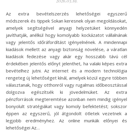
2026.03.19.
Az extra bevételszerzés lehetőségei egyszerű
módszerek és tippek Sokan keresnek olyan megoldásokat,
amelyek segítségével anyagi helyzetüket könnyedén
javíthatják, anélkül hogy komolyabb kockázatot vállalnának
vagy jelentős időráfordítást igényelnének. A mindennapi
kiadások mellett az anyagi biztonság növelése, a váratlan
kiadások fedezése vagy akár egy hosszabb távú cél
érdekében jelentős előnyt jelenthet, ha valaki képes extra
bevételhez jutni. Az internet és a modern technológia
rengeteg új lehetőséget kínál, amelyek közül egyre többen
választanak, hogy otthonról vagy rugalmas időbeosztással
dolgozva egészítsék ki jövedelmüket. Az extra
pénzforrások megteremtése azonban nem mindig igényel
bonyolult stratégiákat vagy komoly befektetést; sokszor
éppen az egyszerű, jól átgondolt ötletek vezetnek a
legjobb eredményhez. Az online munkák előnyei és
lehetőségei Az…