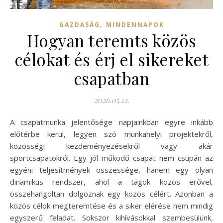
,
GAZDASÁG
MINDENNAPOK
Hogyan teremts közös
célokat és érj el sikereket
csapatban
2026.05.12.
A csapatmunka jelentősége napjainkban egyre inkább
előtérbe kerül, legyen szó munkahelyi projektekről,
közösségi kezdeményezésekről vagy akár
sportcsapatokról. Egy jól működő csapat nem csupán az
egyéni teljesítmények összessége, hanem egy olyan
dinamikus rendszer, ahol a tagok közös erővel,
összehangoltan dolgoznak egy közös célért. Azonban a
közös célok megteremtése és a siker elérése nem mindig
egyszerű feladat. Sokszor kihívásokkal szembesülünk,