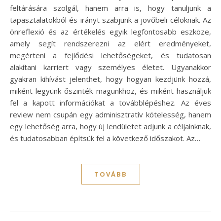
feltárására szolgál, hanem arra is, hogy tanuljunk a
tapasztalatokból és irányt szabjunk a jövőbeli céloknak. Az
önreflexió és az értékelés egyik legfontosabb eszköze,
amely segít rendszerezni az elért eredményeket,
megérteni a fejlődési lehetőségeket, és tudatosan
alakítani karriert vagy személyes életet. Ugyanakkor
gyakran kihívást jelenthet, hogy hogyan kezdjünk hozzá,
miként legyünk őszinték magunkhoz, és miként használjuk
fel a kapott információkat a továbblépéshez. Az éves
review nem csupán egy adminisztratív kötelesség, hanem
egy lehetőség arra, hogy új lendületet adjunk a céljainknak,
és tudatosabban építsük fel a következő időszakot. Az…
TOVÁBB