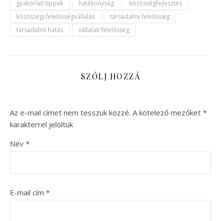
gyakorlati tippek
hatékonyság
közösségfejlesztés
közösségi felelősségvállalás
társadalmi felelősség
társadalmi hatás
vállalati felelősség
SZÓLJ HOZZÁ
Az e-mail címet nem tesszük közzé.
A kötelező mezőket
*
karakterrel jelöltük
Név
*
E-mail cím
*