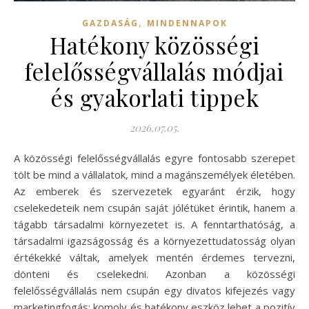
,
GAZDASÁG
MINDENNAPOK
Hatékony közösségi
felelősségvállalás módjai
és gyakorlati tippek
2026.07.05.
A közösségi felelősségvállalás egyre fontosabb szerepet
tölt be mind a vállalatok, mind a magánszemélyek életében.
Az emberek és szervezetek egyaránt érzik, hogy
cselekedeteik nem csupán saját jólétüket érintik, hanem a
tágabb társadalmi környezetet is. A fenntarthatóság, a
társadalmi igazságosság és a környezettudatosság olyan
értékekké váltak, amelyek mentén érdemes tervezni,
dönteni és cselekedni. Azonban a közösségi
felelősségvállalás nem csupán egy divatos kifejezés vagy
marketingfogás: komoly és hatékony eszköz lehet a pozitív