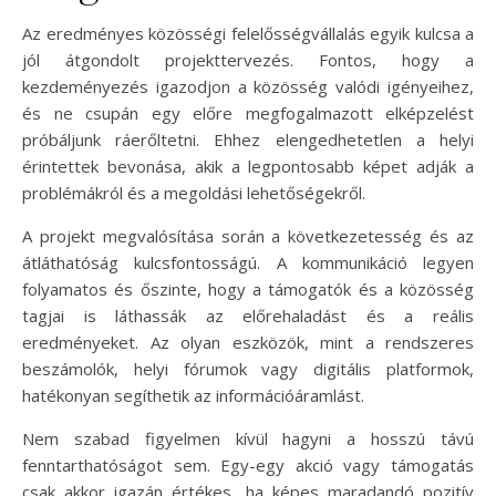
Az eredményes közösségi felelősségvállalás egyik kulcsa a
jól átgondolt projekttervezés. Fontos, hogy a
kezdeményezés igazodjon a közösség valódi igényeihez,
és ne csupán egy előre megfogalmazott elképzelést
próbáljunk ráerőltetni. Ehhez elengedhetetlen a helyi
érintettek bevonása, akik a legpontosabb képet adják a
problémákról és a megoldási lehetőségekről.
A projekt megvalósítása során a következetesség és az
átláthatóság kulcsfontosságú. A kommunikáció legyen
folyamatos és őszinte, hogy a támogatók és a közösség
tagjai is láthassák az előrehaladást és a reális
eredményeket. Az olyan eszközök, mint a rendszeres
beszámolók, helyi fórumok vagy digitális platformok,
hatékonyan segíthetik az információáramlást.
Nem szabad figyelmen kívül hagyni a hosszú távú
fenntarthatóságot sem. Egy-egy akció vagy támogatás
csak akkor igazán értékes, ha képes maradandó pozitív