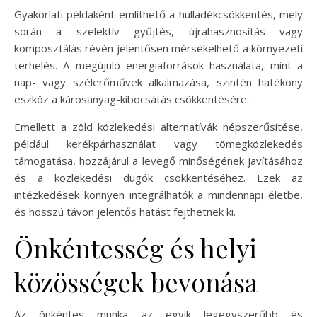
Gyakorlati példaként említhető a hulladékcsökkentés, mely
során a szelektív gyűjtés, újrahasznosítás vagy
komposztálás révén jelentősen mérsékelhető a környezeti
terhelés. A megújuló energiaforrások használata, mint a
nap- vagy szélerőművek alkalmazása, szintén hatékony
eszköz a károsanyag-kibocsátás csökkentésére.
Emellett a zöld közlekedési alternatívák népszerűsítése,
például kerékpárhasználat vagy tömegközlekedés
támogatása, hozzájárul a levegő minőségének javításához
és a közlekedési dugók csökkentéséhez. Ezek az
intézkedések könnyen integrálhatók a mindennapi életbe,
és hosszú távon jelentős hatást fejthetnek ki.
Önkéntesség és helyi
közösségek bevonása
Az önkéntes munka az egyik legegyszerűbb és