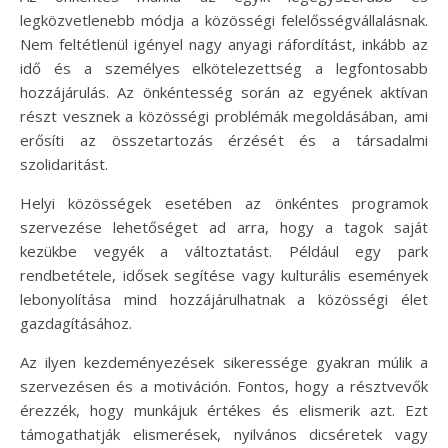
legközvetlenebb módja a közösségi felelősségvállalásnak.
Nem feltétlenül igényel nagy anyagi ráfordítást, inkább az
idő és a személyes elkötelezettség a legfontosabb
hozzájárulás. Az önkéntesség során az egyének aktívan
részt vesznek a közösségi problémák megoldásában, ami
erősíti az összetartozás érzését és a társadalmi
szolidaritást.
Helyi közösségek esetében az önkéntes programok
szervezése lehetőséget ad arra, hogy a tagok saját
kezükbe vegyék a változtatást. Például egy park
rendbetétele, idősek segítése vagy kulturális események
lebonyolítása mind hozzájárulhatnak a közösségi élet
gazdagításához.
Az ilyen kezdeményezések sikeressége gyakran múlik a
szervezésen és a motiváción. Fontos, hogy a résztvevők
érezzék, hogy munkájuk értékes és elismerik azt. Ezt
támogathatják elismerések, nyilvános dicséretek vagy