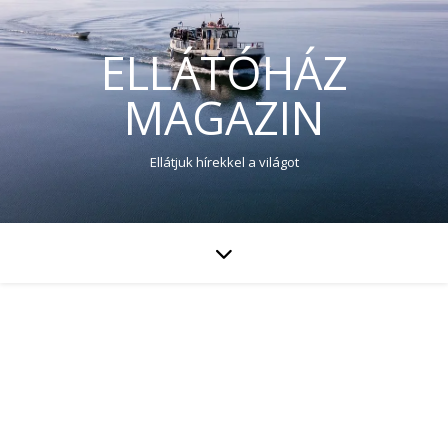
ELLÁTÓHÁZ
MAGAZIN
Ellátjuk hírekkel a világot