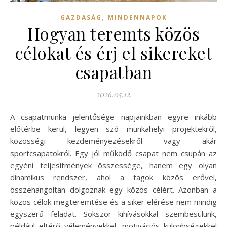
,
GAZDASÁG
MINDENNAPOK
Hogyan teremts közös
célokat és érj el sikereket
csapatban
2026.05.12.
A csapatmunka jelentősége napjainkban egyre inkább
előtérbe kerül, legyen szó munkahelyi projektekről,
közösségi kezdeményezésekről vagy akár
sportcsapatokról. Egy jól működő csapat nem csupán az
egyéni teljesítmények összessége, hanem egy olyan
dinamikus rendszer, ahol a tagok közös erővel,
összehangoltan dolgoznak egy közös célért. Azonban a
közös célok megteremtése és a siker elérése nem mindig
egyszerű feladat. Sokszor kihívásokkal szembesülünk,
például eltérő véleményekkel, motivációs különbségekkel