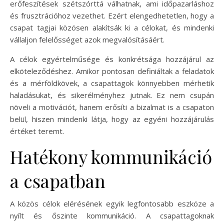
erőfeszítések szétszórttá válhatnak, ami időpazarláshoz
és frusztrációhoz vezethet. Ezért elengedhetetlen, hogy a
csapat tagjai közösen alakítsák ki a célokat, és mindenki
vállaljon felelősséget azok megvalósításáért.
A célok egyértelműsége és konkrétsága hozzájárul az
elköteleződéshez. Amikor pontosan definiáltak a feladatok
és a mérföldkövek, a csapattagok könnyebben mérhetik
haladásukat, és sikerélményhez jutnak. Ez nem csupán
növeli a motivációt, hanem erősíti a bizalmat is a csapaton
belül, hiszen mindenki látja, hogy az egyéni hozzájárulás
értéket teremt.
Hatékony kommunikáció
a csapatban
A közös célok elérésének egyik legfontosabb eszköze a
nyílt és őszinte kommunikáció. A csapattagoknak