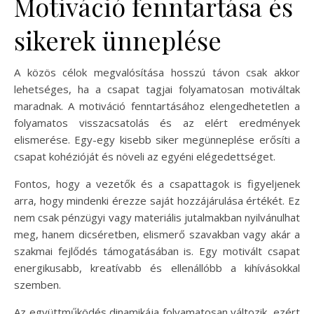
Motiváció fenntartása és
sikerek ünneplése
A közös célok megvalósítása hosszú távon csak akkor
lehetséges, ha a csapat tagjai folyamatosan motiváltak
maradnak. A motiváció fenntartásához elengedhetetlen a
folyamatos visszacsatolás és az elért eredmények
elismerése. Egy-egy kisebb siker megünneplése erősíti a
csapat kohézióját és növeli az egyéni elégedettséget.
Fontos, hogy a vezetők és a csapattagok is figyeljenek
arra, hogy mindenki érezze saját hozzájárulása értékét. Ez
nem csak pénzügyi vagy materiális jutalmakban nyilvánulhat
meg, hanem dicséretben, elismerő szavakban vagy akár a
szakmai fejlődés támogatásában is. Egy motivált csapat
energikusabb, kreatívabb és ellenállóbb a kihívásokkal
szemben.
Az együttműködés dinamikája folyamatosan változik, ezért