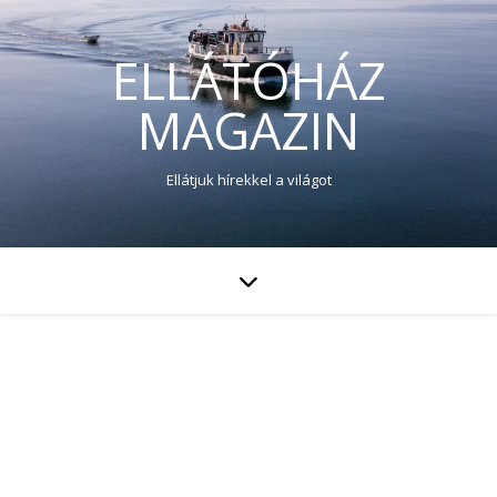
ELLÁTÓHÁZ
MAGAZIN
Ellátjuk hírekkel a világot