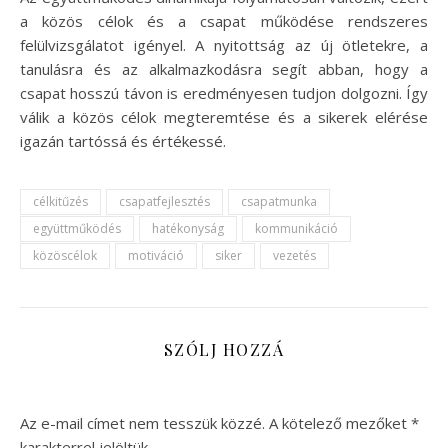
a közös célok és a csapat működése rendszeres
felülvizsgálatot igényel. A nyitottság az új ötletekre, a
tanulásra és az alkalmazkodásra segít abban, hogy a
csapat hosszú távon is eredményesen tudjon dolgozni. Így
válik a közös célok megteremtése és a sikerek elérése
igazán tartóssá és értékessé.
célkitűzés
csapatfejlesztés
csapatmunka
együttműködés
hatékonyság
kommunikáció
közöscélok
motiváció
siker
vezetés
SZÓLJ HOZZÁ
Az e-mail címet nem tesszük közzé.
A kötelező mezőket
*
karakterrel jelöltük