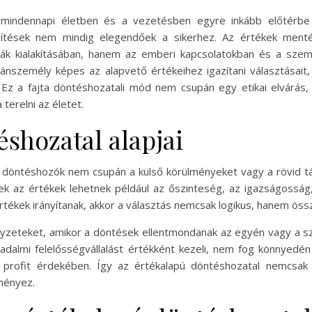
 mindennapi életben és a vezetésben egyre inkább előtérbe k
lítések nem mindig elegendőek a sikerhez. Az értékek menté
iák kialakításában, hanem az emberi kapcsolatokban és a sze
nszemély képes az alapvető értékeihez igazítani választásai
. Ez a fajta döntéshozatali mód nem csupán egy etikai elvárás
terelni az életet.
shozatal alapjai
 döntéshozók nem csupán a külső körülményeket vagy a rövid t
ek az értékek lehetnek például az őszinteség, az igazságosság, 
ékek irányítanak, akkor a választás nemcsak logikus, hanem öss
helyzeteket, amikor a döntések ellentmondanak az egyén vagy a s
rsadalmi felelősségvállalást értékként kezeli, nem fog könnye
 profit érdekében. Így az értékalapú döntéshozatal nemcsak
ményez.