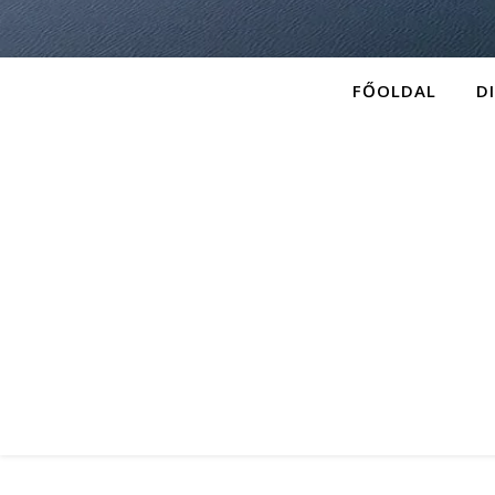
FŐOLDAL
D