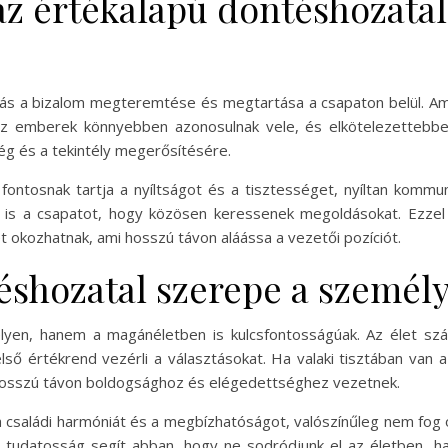
z értékalapú döntéshozatal 
vás a bizalom megteremtése és megtartása a csapaton belül. A
 az emberek könnyebben azonosulnak vele, és elkötelezettebbek
ég és a tekintély megerősítésére.
fontosnak tartja a nyíltságot és a tisztességet, nyíltan kommu
a is a csapatot, hogy közösen keressenek megoldásokat. Ezzel
okozhatnak, ami hosszú távon aláássa a vezetői pozíciót.
éshozatal szerepe a személy
yen, hanem a magánéletben is kulcsfontosságúak. Az élet szám
ső értékrend vezérli a választásokat. Ha valaki tisztában van 
hosszú távon boldogsághoz és elégedettséghez vezetnek.
 a családi harmóniát és a megbízhatóságot, valószínűleg nem fog
a tudatosság segít abban, hogy ne sodródjunk el az életben, ha