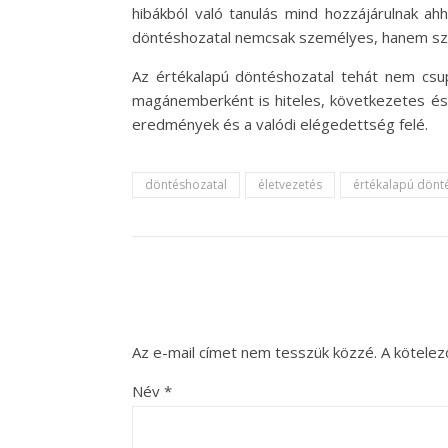
hibákból való tanulás mind hozzájárulnak a
döntéshozatal nemcsak személyes, hanem szerv
Az értékalapú döntéshozatal tehát nem csu
magánemberként is hiteles, következetes és s
eredmények és a valódi elégedettség felé.
döntéshozatal
életvezetés
értékalapú dönt
Az e-mail címet nem tesszük közzé.
A kötele
Név
*