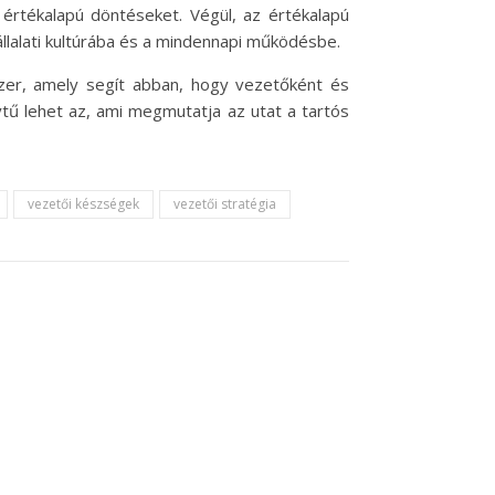
értékalapú döntéseket. Végül, az értékalapú
llalati kultúrába és a mindennapi működésbe.
zer, amely segít abban, hogy vezetőként és
ytű lehet az, ami megmutatja az utat a tartós
vezetői készségek
vezetői stratégia