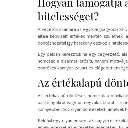
Hogyan támogatja a
hitelességet?
A vezetők számára az egyik legnagyobb kihí
általa képviselt értékek mentén születnek,
döntéshozatal így hatékony eszköz a hiteless
Egy példán keresztül: ha egy cégvezető, aki 
nemcsak a bizalmat erősíti, hanem motiválj
döntések könnyen zavart és elégedetlenséget 
Az értékalapú dönt
Az értékalapú döntések nemcsak a munkahel
barátságokról vagy önmegvalósításról – a bel
könnyebben hoz olyan döntéseket, amelyek 
Például egy olyan ember, aki nagyra értékeli
amely ezekkel az értékekkel ellentétes. Ez 