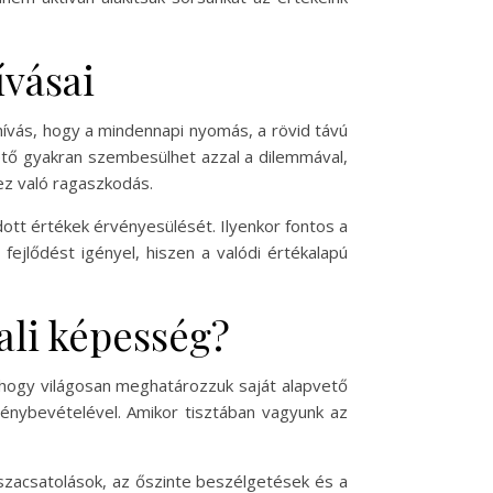
ívásai
hívás, hogy a mindennapi nyomás, a rövid távú
ető gyakran szembesülhet azzal a dilemmával,
ez való ragaszkodás.
ott értékek érvényesülését. Ilyenkor fontos a
ejlődést igényel, hiszen a valódi értékalapú
ali képesség?
 hogy világosan meghatározzuk saját alapvető
igénybevételével. Amikor tisztában vagyunk az
sszacsatolások, az őszinte beszélgetések és a