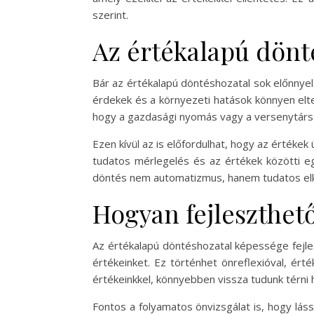
szerint.
Az értékalapú dönt
Bár az értékalapú döntéshozatal sok előnnyel
érdekek és a környezeti hatások könnyen elt
hogy a gazdasági nyomás vagy a versenytársak
Ezen kívül az is előfordulhat, hogy az érték
tudatos mérlegelés és az értékek közötti eg
döntés nem automatizmus, hanem tudatos el
Hogyan fejleszthet
Az értékalapú döntéshozatal képessége fejle
értékeinket. Ez történhet önreflexióval, ért
értékeinkkel, könnyebben vissza tudunk térni 
Fontos a folyamatos önvizsgálat is, hogy lás