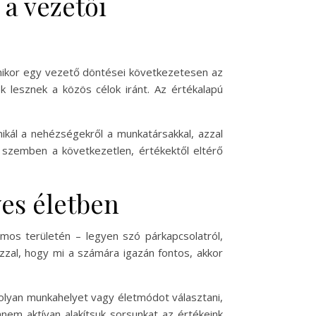
a vezetői
mikor egy vezető döntései következetesen az
 lesznek a közös célok iránt. Az értékalapú
nikál a nehézségekről a munkatársakkal, azzal
 szemben a következetlen, értékektől eltérő
es életben
os területén – legyen szó párkapcsolatról,
azzal, hogy mi a számára igazán fontos, akkor
 olyan munkahelyet vagy életmódot választani,
nem aktívan alakítsuk sorsunkat az értékeink