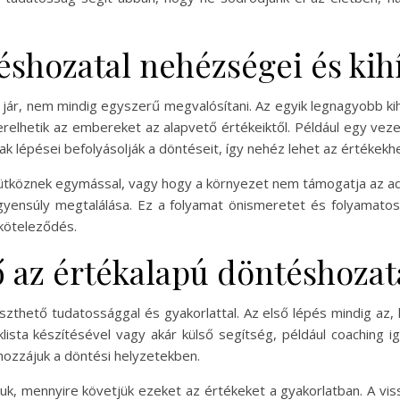
éshozatal nehézségei és kih
 jár, nem mindig egyszerű megvalósítani. Az egyik legnagyobb ki
erelhetik az embereket az alapvető értékeiktől. Például egy vez
 lépései befolyásolják a döntéseit, így nehéz lehet az értékekh
ek ütköznek egymással, vagy hogy a környezet nem támogatja az ad
yensúly megtalálása. Ez a folyamat önismeretet és folyamatos f
köteleződés.
ő az értékalapú döntéshozat
szthető tudatossággal és gyakorlattal. Az első lépés mindig az,
éklista készítésével vagy akár külső segítség, például coaching 
hozzájuk a döntési helyzetekben.
suk, mennyire követjük ezeket az értékeket a gyakorlatban. A vi