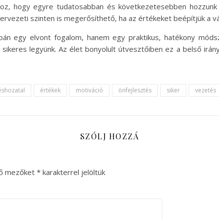
hhoz, hogy egyre tudatosabban és következetesebben hozzunk 
ezeti szinten is megerősíthető, ha az értékeket beépítjük a vá
pán egy elvont fogalom, hanem egy praktikus, hatékony móds
ikeres legyünk. Az élet bonyolult útvesztőiben ez a belső irán
éshozatal
értékek
motiváció
önfejlesztés
siker
vezetés
SZÓLJ HOZZÁ
ző mezőket
*
karakterrel jelöltük