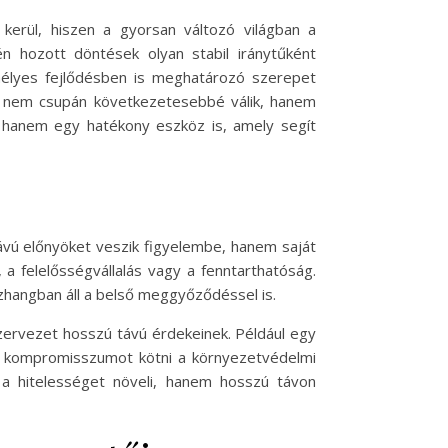
erül, hiszen a gyorsan változó világban a
n hozott döntések olyan stabil iránytűként
mélyes fejlődésben is meghatározó szerepet
t, nem csupán következetesebbé válik, hanem
, hanem egy hatékony eszköz is, amely segít
ávú előnyöket veszik figyelembe, hanem saját
a felelősségvállalás vagy a fenntarthatóság.
zhangban áll a belső meggyőződéssel is.
zervezet hosszú távú érdekeinek. Például egy
dén kompromisszumot kötni a környezetvédelmi
 a hitelességet növeli, hanem hosszú távon