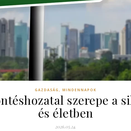
,
GAZDASÁG
MINDENNAPOK
ntéshozatal szerepe a s
és életben
2026.05.24.