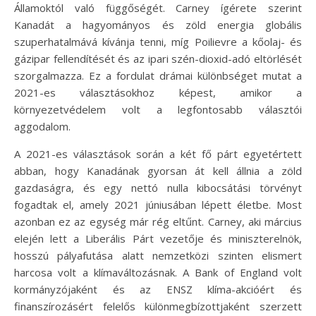
Államoktól való függőségét. Carney ígérete szerint
Kanadát a hagyományos és zöld energia globális
szuperhatalmává kívánja tenni, míg Poilievre a kőolaj- és
gázipar fellendítését és az ipari szén-dioxid-adó eltörlését
szorgalmazza. Ez a fordulat drámai különbséget mutat a
2021-es választásokhoz képest, amikor a
környezetvédelem volt a legfontosabb választói
aggodalom.
A 2021-es választások során a két fő párt egyetértett
abban, hogy Kanadának gyorsan át kell állnia a zöld
gazdaságra, és egy nettó nulla kibocsátási törvényt
fogadtak el, amely 2021 júniusában lépett életbe. Most
azonban ez az egység már rég eltűnt. Carney, aki március
elején lett a Liberális Párt vezetője és miniszterelnök,
hosszú pályafutása alatt nemzetközi szinten elismert
harcosa volt a klímaváltozásnak. A Bank of England volt
kormányzójaként és az ENSZ klíma-akcióért és
finanszírozásért felelős különmegbízottjaként szerzett