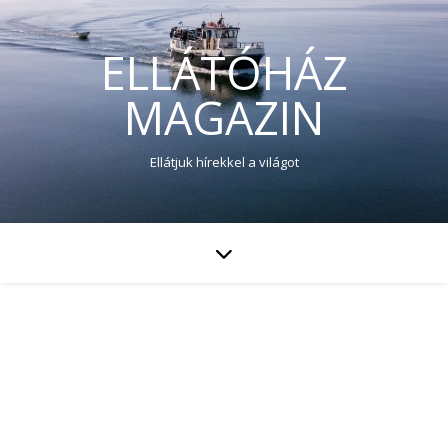
ELLÁTÓHÁZ
MAGAZIN
Ellátjuk hírekkel a világot