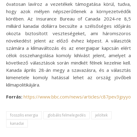
óvatosan lavíroz a vezetékek támogatása körül, tudva,
hogy azok mélyen népszerűtlenek a környezetvédők
körében. Az Insurance Bureau of Canada 2024-re 8,5
milliárd kanadai dollárra becsülte a szélsőséges időjárás
okozta biztosított veszteségeket, ami háromszoros
növekedést jelent az előző évhez képest. A választók
számára a klímaváltozás és az energiaipar kapcsán elért
célok összehangolása komoly kihívást jelent, amelyet a
következő választások során mindkét félnek kezelnie kell.
Kanada április 28-án megy a szavazásra, és a választás
kimenetele komoly hatással lehet az ország jövőbeli
klímapolitikájára.
Forrás:
https://www.bbc.com/news/articles/c87pev3jpyyo
fosszilis energia
globális felmelegedés
jelöltek
kanadai