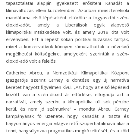
tapasztalatai alapján igyekezett erősíteni Kanadát a
klímaváltozás elleni küzdelemben. Azonban miniszterelnöki
mandátuma első lépéseként eltörölte a fogyasztói szén-
dioxid-adót, amely a Liberálisok egyik alapvető
klímapolitikai intézkedése volt, és amely 2019 óta volt
érvényben. Ezt a lépést sokan politikai húzásnak tartják,
mivel a konzervatívok könnyen rámutathattak a növekvő
megélhetési költségekre, amelyekért szerintük a szén-
dioxid-adó volt a felelős.
Catherine Abreu, a Nemzetközi Klímapolitikai Központ
igazgatója szerint Carney e döntése egy új narratíva
keretet hagyott figyelmen kívül. „Az, hogy az első lépéseid
között van a szén-dioxid ár eltörlése, elfogadja azt a
narratívát, amely szerint a klímapolitika túl sok pénzbe
kerül, és nem jó számunkra” – mondta Abreu. Carney
kampányának fő üzenete, hogy Kanadát a tiszta és
hagyományos energia világvezető szuperhatalmává akarja
tenni, hangsúlyozva pragmatikus megközelítését, és a zöld