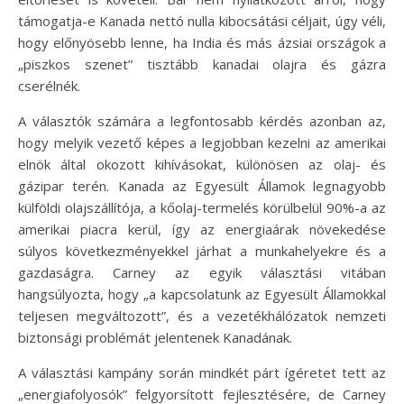
támogatja-e Kanada nettó nulla kibocsátási céljait, úgy véli,
hogy előnyösebb lenne, ha India és más ázsiai országok a
„piszkos szenet” tisztább kanadai olajra és gázra
cserélnék.
A választók számára a legfontosabb kérdés azonban az,
hogy melyik vezető képes a legjobban kezelni az amerikai
elnök által okozott kihívásokat, különösen az olaj- és
gázipar terén. Kanada az Egyesült Államok legnagyobb
külföldi olajszállítója, a kőolaj-termelés körülbelül 90%-a az
amerikai piacra kerül, így az energiaárak növekedése
súlyos következményekkel járhat a munkahelyekre és a
gazdaságra. Carney az egyik választási vitában
hangsúlyozta, hogy „a kapcsolatunk az Egyesült Államokkal
teljesen megváltozott”, és a vezetékhálózatok nemzeti
biztonsági problémát jelentenek Kanadának.
A választási kampány során mindkét párt ígéretet tett az
„energiafolyosók” felgyorsított fejlesztésére, de Carney