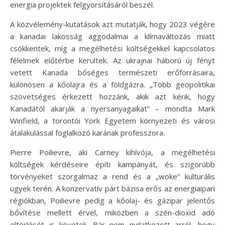
energia projektek felgyorsításáról beszél.
A közvélemény-kutatások azt mutatják, hogy 2023 végére
a kanadai lakosság aggodalmai a klímaváltozás miatt
csökkentek, míg a megélhetési költségekkel kapcsolatos
félelmek előtérbe kerültek. Az ukrajnai háború új fényt
vetett Kanada bőséges természeti erőforrásaira,
különösen a kőolajra és a földgázra. „Több geopolitikai
szövetséges érkezett hozzánk, akik azt kérik, hogy
Kanadától akarják a nyersanyagaikat” – mondta Mark
Winfield, a torontói York Egyetem környezeti és városi
átalakulással foglalkozó karának professzora.
Pierre Poilievre, aki Carney kihívója, a megélhetési
költségek kérdéseire építi kampányát, és szigorúbb
törvényeket szorgalmaz a rend és a „woke” kulturális
ügyek terén. A konzervatív párt bázisa erős az energiaipari
régiókban, Poilievre pedig a kőolaj- és gázipar jelentős
bővítése mellett érvel, miközben a szén-dioxid adó
eltörlését is követeli. Bár nem nyilatkozott arról, hogy