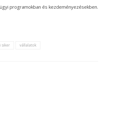
zségügyi programokban és kezdeményezésekben.
i siker
vállalatok