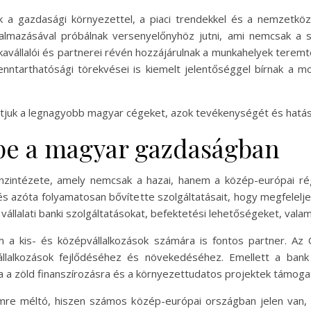
ik a gazdasági környezettel, a piaci trendekkel és a nemzetkö
lkalmazásával próbálnak versenyelőnyhöz jutni, ami nemcsak a
avállalói és partnerei révén hozzájárulnak a munkahelyek terem
 fenntarthatósági törekvései is kiemelt jelentőséggel bírnak a 
tjuk a legnagyobb magyar cégeket, azok tevékenységét és hatás
pe a magyar gazdaságban
intézete, amely nemcsak a hazai, hanem a közép-európai régi
 és azóta folyamatosan bővítette szolgáltatásait, hogy megfelelj
 vállalati banki szolgáltatásokat, befektetési lehetőségeket, valam
 a kis- és középvállalkozások számára is fontos partner. Az
vállalkozások fejlődéséhez és növekedéséhez. Emellett a bank
va a zöld finanszírozásra és a környezettudatos projektek támoga
emre méltó, hiszen számos közép-európai országban jelen van,