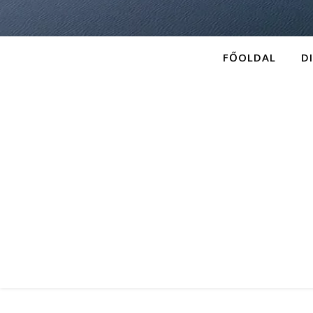
FŐOLDAL
D