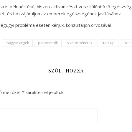
lása is példaértékű, hiszen aktívan részt vesz különböző egés
ket, és hozzájáruljon az emberek egészségének javításához.
égügyi probléma esetén kérjük, konzultáljon orvosával.
magyar cégek
piacvezetők
sikertörténetek
start-up
üzlet
SZÓLJ HOZZÁ
ző mezőket
*
karakterrel jelöltük