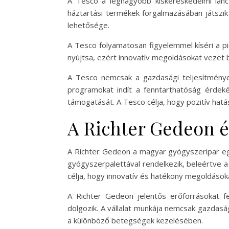
A Tesco a legnagyobb kiskereskedelmi lánc 
háztartási termékek forgalmazásában játszik 
lehetősége.
A Tesco folyamatosan figyelemmel kíséri a pia
nyújtsa, ezért innovatív megoldásokat vezet be
A Tesco nemcsak a gazdasági teljesítménye m
programokat indít a fenntarthatóság érdek
támogatását. A Tesco célja, hogy pozitív hatá
A Richter Gedeon é
A Richter Gedeon a magyar gyógyszeripar egy
gyógyszerpalettával rendelkezik, beleértve 
célja, hogy innovatív és hatékony megoldások
A Richter Gedeon jelentős erőforrásokat fek
dolgozik. A vállalat munkája nemcsak gazdasá
a különböző betegségek kezelésében.