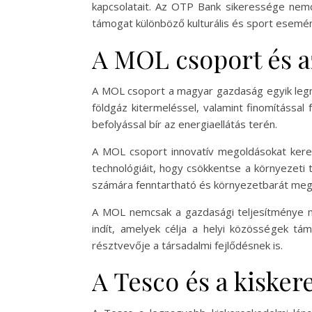
kapcsolatait. Az OTP Bank sikeressége nemcs
támogat különböző kulturális és sport esemén
A MOL csoport és a
A MOL csoport a magyar gazdaság egyik legna
földgáz kitermeléssel, valamint finomítássa
befolyással bír az energiaellátás terén.
A MOL csoport innovatív megoldásokat keres 
technológiáit, hogy csökkentse a környezeti 
számára fenntartható és környezetbarát mego
A MOL nemcsak a gazdasági teljesítménye mia
indít, amelyek célja a helyi közösségek t
résztvevője a társadalmi fejlődésnek is.
A Tesco és a kiske