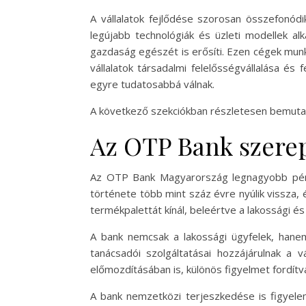
A vállalatok fejlődése szorosan összefonód
legújabb technológiák és üzleti modellek a
gazdaság egészét is erősíti. Ezen cégek munk
vállalatok társadalmi felelősségvállalása és
egyre tudatosabbá válnak.
A következő szekciókban részletesen bemuta
Az OTP Bank szere
Az OTP Bank Magyarország legnagyobb pénz
története több mint száz évre nyúlik vissza,
termékpalettát kínál, beleértve a lakossági és
A bank nemcsak a lakossági ügyfelek, hanem
tanácsadói szolgáltatásai hozzájárulnak a 
előmozdításában is, különös figyelmet fordít
A bank nemzetközi terjeszkedése is figyel