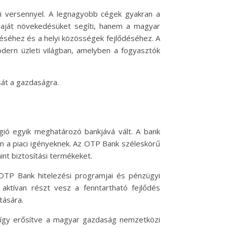
zi versennyel. A legnagyobb cégek gyakran a
 saját növekedésüket segíti, hanem a magyar
téséhez és a helyi közösségek fejlődéséhez. A
modern üzleti világban, amelyben a fogyasztók
át a gazdaságra.
ó egyik meghatározó bankjává vált. A bank
en a piaci igényeknek. Az OTP Bank széleskörű
int biztosítási termékeket.
 OTP Bank hitelezési programjai és pénzügyi
 aktívan részt vesz a fenntartható fejlődés
tására.
 így erősítve a magyar gazdaság nemzetközi