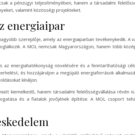
ak a pénzügyi teljesítményében, hanem a társadalmi felelősség
yeket, valamint közösségi projekteket.
z energiaipar
gyobb szereplője, amely az energiaiparban tevékenykedik. A váll
l foglalkozik. A MOL nemcsak Magyarországon, hanem több közép
az energiahatékonyság növelésére és a fenntarthatósági célok 
terhelést, és hozzájáruljon a megújuló energiaforrások alkalmaz
ldásokat kínáljon.
tt kiemelkedő, hanem társadalmi felelősségvállalása révén is
ámogatása és a fiatalok jövőjének építése. A MOL csoport te
reskedelem