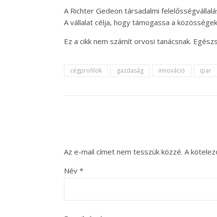
A Richter Gedeon társadalmi felelősségválla
A vállalat célja, hogy támogassa a közössége
Ez a cikk nem számít orvosi tanácsnak. Egészs
cégprofilok
gazdaság
innováció
ipar
Az e-mail címet nem tesszük közzé.
A kötele
Név
*