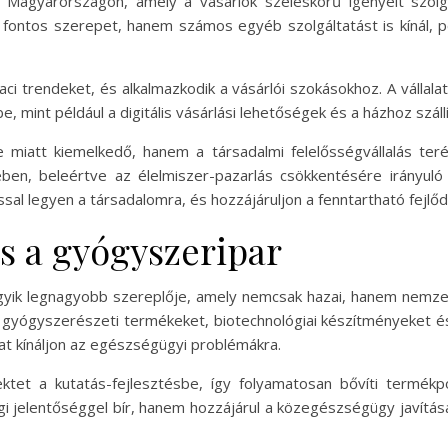
Magyarországon, amely a vásárlók széleskörű igényeit szolgál
fontos szerepet, hanem számos egyéb szolgáltatást is kínál, pé
ci trendeket, és alkalmazkodik a vásárlói szokásokhoz. A vállalat
, mint például a digitális vásárlási lehetőségek és a házhoz szállí
iatt kiemelkedő, hanem a társadalmi felelősségvállalás terén
ében, beleértve az élelmiszer-pazarlás csökkentésére irányu
ssal legyen a társadalomra, és hozzájáruljon a fenntartható fejlő
s a gyógyszeripar
ik legnagyobb szereplője, amely nemcsak hazai, hanem nemzetköz
a gyógyszerészeti termékeket, biotechnológiai készítményeket 
at kínáljon az egészségügyi problémákra.
tet a kutatás-fejlesztésbe, így folyamatosan bővíti termékpo
gi jelentőséggel bír, hanem hozzájárul a közegészségügy javítás