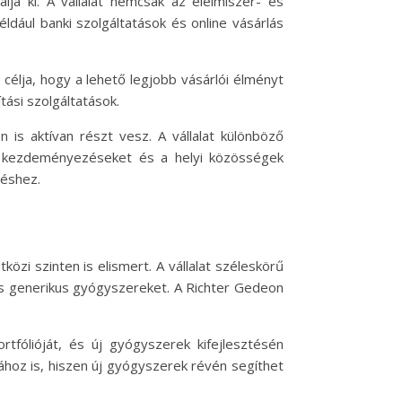
ja ki. A vállalat nemcsak az élelmiszer- és
ldául banki szolgáltatások és online vásárlás
 célja, hogy a lehető legjobb vásárlói élményt
tási szolgáltatások.
 is aktívan részt vesz. A vállalat különböző
ló kezdeményezéseket és a helyi közösségek
déshez.
i szinten is elismert. A vállalat széleskörű
és generikus gyógyszereket. A Richter Gedeon
rtfólióját, és új gyógyszerek kifejlesztésén
ához is, hiszen új gyógyszerek révén segíthet