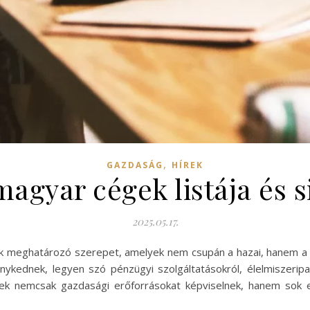
,
GAZDASÁG
HÍREK
agyar cégek listája és s
2025.05.17.
k meghatározó szerepet, amelyek nem csupán a hazai, hanem a ne
kednek, legyen szó pénzügyi szolgáltatásokról, élelmiszeripar
k nemcsak gazdasági erőforrásokat képviselnek, hanem sok ese