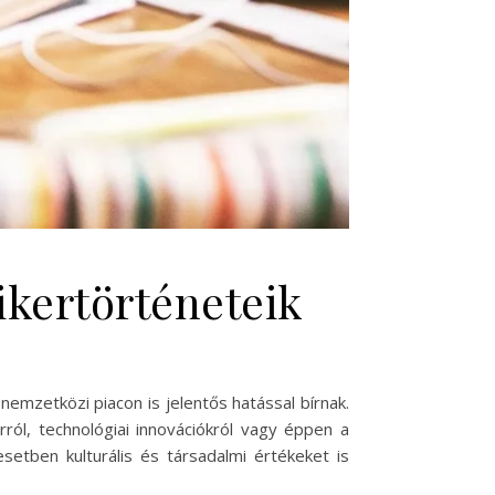
ikertörténeteik
mzetközi piacon is jelentős hatással bírnak.
ról, technológiai innovációkról vagy éppen a
tben kulturális és társadalmi értékeket is