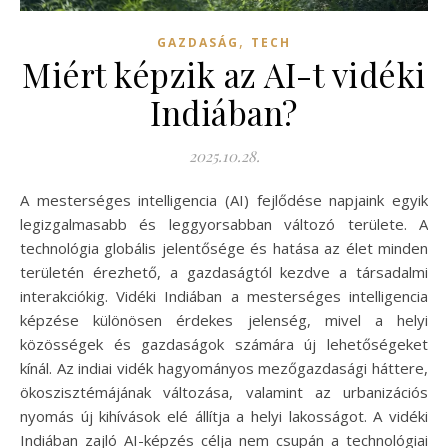
,
GAZDASÁG
TECH
Miért képzik az AI-t vidéki
Indiában?
2025.10.28.
A mesterséges intelligencia (AI) fejlődése napjaink egyik
legizgalmasabb és leggyorsabban változó területe. A
technológia globális jelentősége és hatása az élet minden
területén érezhető, a gazdaságtól kezdve a társadalmi
interakciókig. Vidéki Indiában a mesterséges intelligencia
képzése különösen érdekes jelenség, mivel a helyi
közösségek és gazdaságok számára új lehetőségeket
kínál. Az indiai vidék hagyományos mezőgazdasági háttere,
ökoszisztémájának változása, valamint az urbanizációs
nyomás új kihívások elé állítja a helyi lakosságot. A vidéki
Indiában zajló AI-képzés célja nem csupán a technológiai