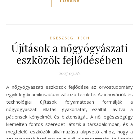
TOVÁBB
,
EGÉSZSÉG
TECH
Újítások a nőgyógyászati
eszközök fejlődésében
2025.03.26.
A nőgyógyászati eszközök fejlődése az orvostudomány
egyik legdinamikusabban változó területe. Az innovációk és
technológiai újítások folyamatosan formálják a
nőgyógyászati ellátás gyakorlatát, ezáltal javítva a
páciensek kényelmét és biztonságát. A női egészségügy
kiemelten fontos szerepet játszik a társadalomban, és a
megfelelő eszközök alkalmazása alapvető ahhoz, hogy a
szakemberek hatékonyan tudják diagnosztizálni és kezelni