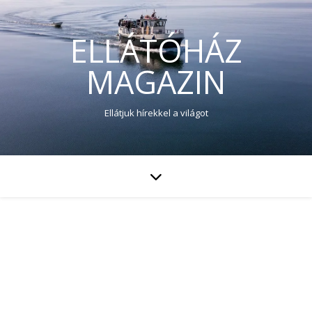
ELLÁTÓHÁZ
MAGAZIN
Ellátjuk hírekkel a világot