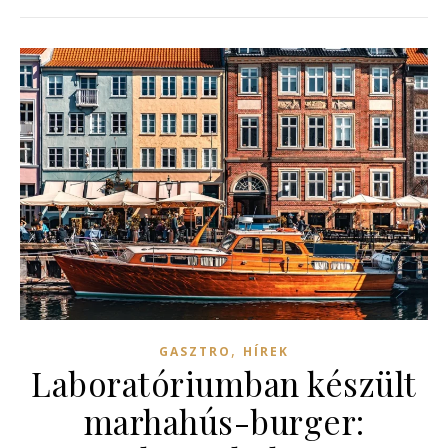
,
GASZTRO
HÍREK
Laboratóriumban készült
marhahús-burger: