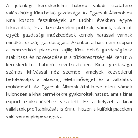
A jelenlegi kereskedelmi háború valódi csatatere
valószínűleg Kína belső gazdasága. Az Egyesült Államok és
Kína közötti feszültségek az utóbbi években egyre
fokozódtak, és a kereskedelmi politikák, vámok, valamint
egyéb gazdasági intézkedések komoly hatással vannak
mindkét ország gazdaságára. Azonban a harc nem csupán
a nemzetközi piacokon zajlik; Kína belső gazdaságának
stabilitása és növekedése is a tűzkeresztség elé került. A
kereskedelmi háború következtében Kína gazdasága
számos kihívással néz szembe, amelyek közvetlenül
befolyásolják a lakosság életminőségét és a vállalatok
működését. Az Egyesült Államok által bevezetett vámok
különösen a kínai termékekre gyakoroltak hatást, ami a kínai
export csökkenéséhez vezetett. Ez a helyzet a kínai
vállalatok profitabilitását is érinti, hiszen a külföldi piacokon
való versenyképességük…