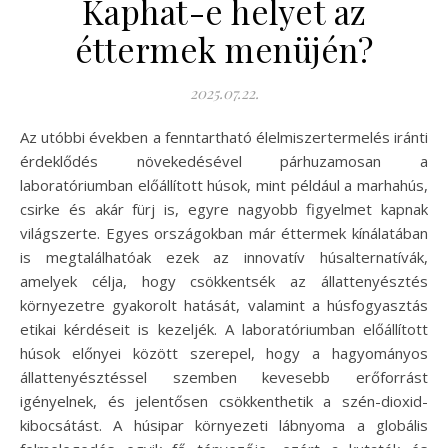
Kaphat-e helyet az
éttermek menüjén?
2025.07.22.
Az utóbbi években a fenntartható élelmiszertermelés iránti
érdeklődés növekedésével párhuzamosan a
laboratóriumban előállított húsok, mint például a marhahús,
csirke és akár fürj is, egyre nagyobb figyelmet kapnak
világszerte. Egyes országokban már éttermek kínálatában
is megtalálhatóak ezek az innovatív húsalternatívák,
amelyek célja, hogy csökkentsék az állattenyésztés
környezetre gyakorolt hatását, valamint a húsfogyasztás
etikai kérdéseit is kezeljék. A laboratóriumban előállított
húsok előnyei között szerepel, hogy a hagyományos
állattenyésztéssel szemben kevesebb erőforrást
igényelnek, és jelentősen csökkenthetik a szén-dioxid-
kibocsátást. A húsipar környezeti lábnyoma a globális