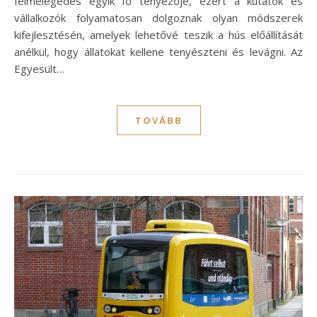
felmelegedés egyik fő tényezője, ezért a kutatók és
vállalkozók folyamatosan dolgoznak olyan módszerek
kifejlesztésén, amelyek lehetővé teszik a hús előállítását
anélkül, hogy állatokat kellene tenyészteni és levágni. Az
Egyesült…
TOVÁBB