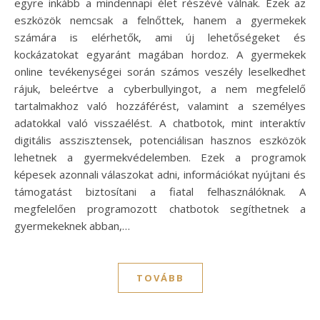
egyre inkább a mindennapi élet részévé válnak. Ezek az
eszközök nemcsak a felnőttek, hanem a gyermekek
számára is elérhetők, ami új lehetőségeket és
kockázatokat egyaránt magában hordoz. A gyermekek
online tevékenységei során számos veszély leselkedhet
rájuk, beleértve a cyberbullyingot, a nem megfelelő
tartalmakhoz való hozzáférést, valamint a személyes
adatokkal való visszaélést. A chatbotok, mint interaktív
digitális asszisztensek, potenciálisan hasznos eszközök
lehetnek a gyermekvédelemben. Ezek a programok
képesek azonnali válaszokat adni, információkat nyújtani és
támogatást biztosítani a fiatal felhasználóknak. A
megfelelően programozott chatbotok segíthetnek a
gyermekeknek abban,…
TOVÁBB