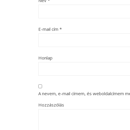
Név
*
E-mail cím
*
Honlap
A nevem, e-mail címem, és weboldalcímem m
Hozzászólás