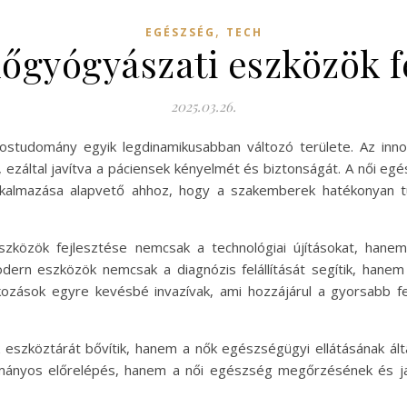
,
EGÉSZSÉG
TECH
nőgyógyászati eszközök 
2025.03.26.
studomány egyik legdinamikusabban változó területe. Az innov
, ezáltal javítva a páciensek kényelmét és biztonságát. A női e
kalmazása alapvető ahhoz, hogy a szakemberek hatékonyan tud
zközök fejlesztése nemcsak a technológiai újításokat, hanem
dern eszközök nemcsak a diagnózis felállítását segítik, hanem a
kozások egyre kevésbé invazívak, ami hozzájárul a gyorsabb f
szköztárát bővítik, hanem a nők egészségügyi ellátásának álta
mányos előrelépés, hanem a női egészség megőrzésének és ja