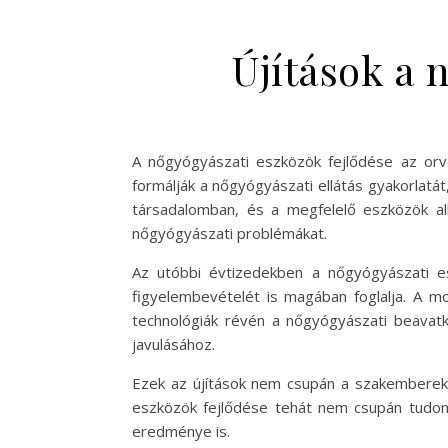
Újítások a 
A nőgyógyászati eszközök fejlődése az orvo
formálják a nőgyógyászati ellátás gyakorlatát
társadalomban, és a megfelelő eszközök al
nőgyógyászati problémákat.
Az utóbbi évtizedekben a nőgyógyászati es
figyelembevételét is magában foglalja. A mo
technológiák révén a nőgyógyászati beavat
javulásához.
Ezek az újítások nem csupán a szakemberek e
eszközök fejlődése tehát nem csupán tudo
eredménye is.