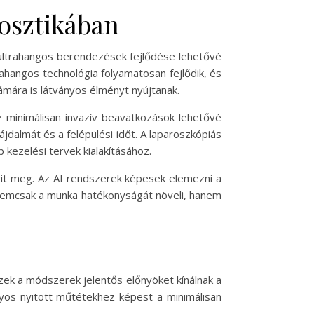
nosztikában
 ultrahangos berendezések fejlődése lehetővé
rahangos technológia folyamatosan fejlődik, és
mára is látványos élményt nyújtanak.
z minimálisan invazív beavatkozások lehetővé
jdalmát és a felépülési időt. A laparoszkópiás
 kezelési tervek kialakításához.
yit meg. Az AI rendszerek képesek elemezni a
ás nemcsak a munka hatékonyságát növeli, hanem
ek a módszerek jelentős előnyöket kínálnak a
yos nyitott műtétekhez képest a minimálisan