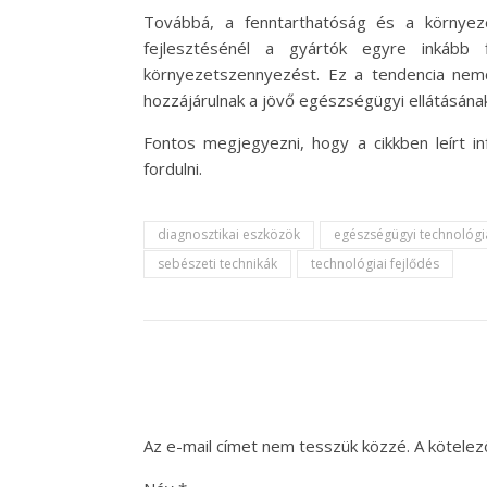
Továbbá, a fenntarthatóság és a környeze
fejlesztésénél a gyártók egyre inkább 
környezetszennyezést. Ez a tendencia nemc
hozzájárulnak a jövő egészségügyi ellátásának
Fontos megjegyezni, hogy a cikkben leírt i
fordulni.
diagnosztikai eszközök
egészségügyi technológi
sebészeti technikák
technológiai fejlődés
Az e-mail címet nem tesszük közzé.
A kötele