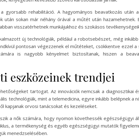
 a gyorsabb rehabilitáció. A hagyományos beavatkozás után a
sok után sokan már néhány órával a műtét után hazamehetnek. 
orsabban visszatérhetnek munkájukhoz és szokásos tevékenységei
kalmazott új technológiák, például a robotsebészet, még inkább n
ndkívül pontosan végezzenek el műtéteket, csökkentve ezzel a
zámára is nagyobb kényelmet biztosítanak, hiszen a beava
ti eszközeinek trendjei
hetőségeket tartogat. Az innovációk nemcsak a diagnosztikai 
tális technológiák, mint a telemedicina, egyre inkább belépnek a 
l kapjanak orvosi tanácsokat és kezeléseket.
szik a nők számára, hogy nyomon követhessék egészségügyi áll
ciklus, a termékenység és egyéb egészségügyi mutatók figyelem
égük menedzselésében.