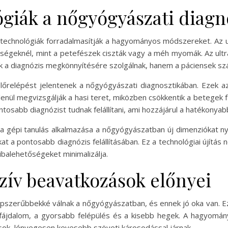
ógiák a nőgyógyászati diag
j technológiák forradalmasítják a hagyományos módszereket. Az
tegségeknél, mint a petefészek ciszták vagy a méh myomák. Az ult
k a diagnózis megkönnyítésére szolgálnak, hanem a páciensek szá
előrelépést jelentenek a nőgyógyászati diagnosztikában. Ezek a
ül megvizsgálják a hasi teret, miközben csökkentik a betegek fá
osabb diagnózist tudnak felállítani, ami hozzájárul a hatékonyabb
s a gépi tanulás alkalmazása a nőgyógyászatban új dimenziókat n
kat a pontosabb diagnózis felállításában. Ez a technológiai újít
ibalehetőségeket minimalizálja.
zív beavatkozások előnyei
épszerűbbekké válnak a nőgyógyászatban, és ennek jó oka van. Ez
 fájdalom, a gyorsabb felépülés és a kisebb hegek. A hagyomán
rások, lényegesen kevesebb szöveti károsodással járnak.