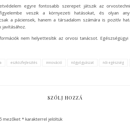
tvédelem egyre fontosabb szerepet játszik az orvostechni
figyelembe veszik a környezeti hatásokat, és olyan any
sak a páciensek, hanem a társadalom számára is pozitív hatá
 javításához.
nformációk nem helyettesítik az orvosi tanácsot. Egészségügy
a
eszközfejlesztés
innováció
nőgyógyászat
női egészség
SZÓLJ HOZZÁ
ző mezőket
*
karakterrel jelöltük