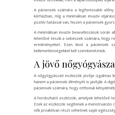
A páciensek számára a legfontosabb előny
kórházban, míg a minimálisan invazív eljárá
pozitív hatással van, hiszen a páciensek gy
A minimálisan invazív beavatkozások során al
lehetővé teszik a sebészek számára, hogy re
eredményeket. Ezen kívül a páciensek s
kellemetlenségekkel kell szembenézniük.
A jövő nőgyógyásza
A nőgyógyászati eszközök jövője izgalmas le
hanem a páciensek élményét is javítják. A digi
páciensek számára, hogy otthonuk kényelmébő
A hordozható eszközök, amelyek lehetővé te
Ezek az eszközök segítenek a menstruációs 
nők proaktívan részt vehetnek saját egészs