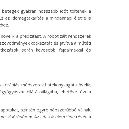
 betegek gyakran hosszabb időt töltenek a
Ez az időmegtakarítás a mindennapi életre is
khez.
övelik a precizitást. A robotizált rendszerek
 szövődmények kockázatát és javítva a műtéti
tkozások során kevesebb fájdalmakkal és
és terápiás módszerek hatékonyságát növelik,
nőgyógyászati ellátás világába, lehetővé téve a
apotukat, szintén egyre népszerűbbé válnak.
mel kísérésében. Az adatok elemzése révén a