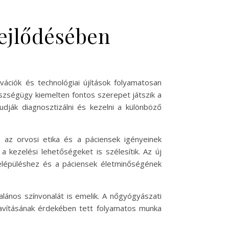
fejlődésében
ációk és technológiai újítások folyamatosan
gészségügy kiemelten fontos szerepet játszik a
ják diagnosztizálni és kezelni a különböző
 az orvosi etika és a páciensek igényeinek
 kezelési lehetőségeket is szélesítik. Az új
elépüléshez és a páciensek életminőségének
lános színvonalát is emelik. A nőgyógyászati
vításának érdekében tett folyamatos munka