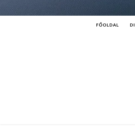
FŐOLDAL
D