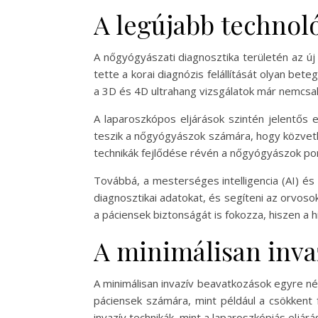
A legújabb technol
A nőgyógyászati diagnosztika területén az ú
tette a korai diagnózis felállítását olyan be
a 3D és 4D ultrahang vizsgálatok már nemcsa
A laparoszkópos eljárások szintén jelentős 
teszik a nőgyógyászok számára, hogy közvetlen
technikák fejlődése révén a nőgyógyászok pont
Továbbá, a mesterséges intelligencia (AI) é
diagnosztikai adatokat, és segíteni az orvoso
a páciensek biztonságát is fokozza, hiszen a h
A minimálisan inva
A minimálisan invazív beavatkozások egyre n
páciensek számára, mint például a csökkent
invazív technikák, mint a laparoszkópiás eljá