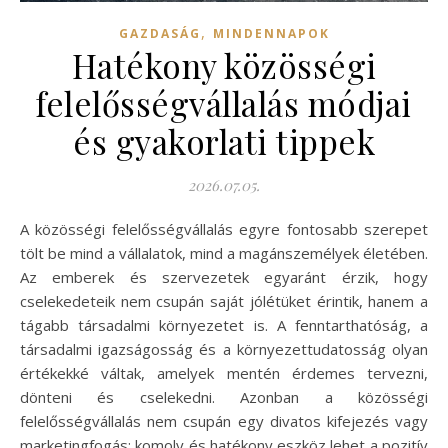
,
GAZDASÁG
MINDENNAPOK
Hatékony közösségi
felelősségvállalás módjai
és gyakorlati tippek
2026.07.05.
A közösségi felelősségvállalás egyre fontosabb szerepet
tölt be mind a vállalatok, mind a magánszemélyek életében.
Az emberek és szervezetek egyaránt érzik, hogy
cselekedeteik nem csupán saját jólétüket érintik, hanem a
tágabb társadalmi környezetet is. A fenntarthatóság, a
társadalmi igazságosság és a környezettudatosság olyan
értékekké váltak, amelyek mentén érdemes tervezni,
dönteni és cselekedni. Azonban a közösségi
felelősségvállalás nem csupán egy divatos kifejezés vagy
marketingfogás: komoly és hatékony eszköz lehet a pozitív