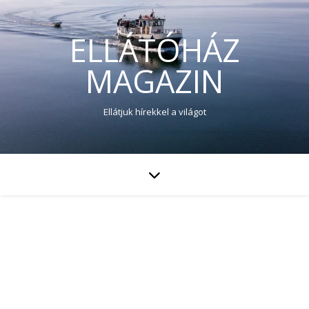
ELLÁTÓHÁZ
MAGAZIN
Ellátjuk hírekkel a világot