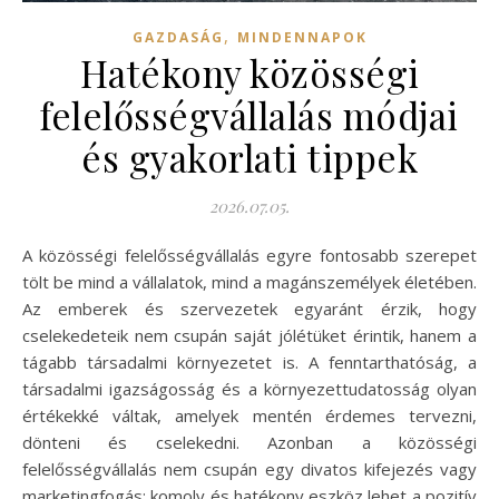
,
GAZDASÁG
MINDENNAPOK
Hatékony közösségi
felelősségvállalás módjai
és gyakorlati tippek
2026.07.05.
A közösségi felelősségvállalás egyre fontosabb szerepet
tölt be mind a vállalatok, mind a magánszemélyek életében.
Az emberek és szervezetek egyaránt érzik, hogy
cselekedeteik nem csupán saját jólétüket érintik, hanem a
tágabb társadalmi környezetet is. A fenntarthatóság, a
társadalmi igazságosság és a környezettudatosság olyan
értékekké váltak, amelyek mentén érdemes tervezni,
dönteni és cselekedni. Azonban a közösségi
felelősségvállalás nem csupán egy divatos kifejezés vagy
marketingfogás: komoly és hatékony eszköz lehet a pozitív