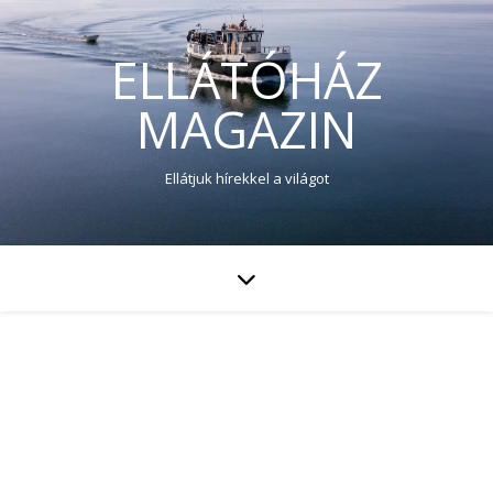
ELLÁTÓHÁZ
MAGAZIN
Ellátjuk hírekkel a világot