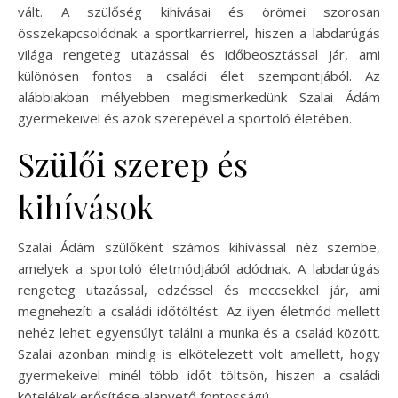
vált. A szülőség kihívásai és örömei szorosan
összekapcsolódnak a sportkarrierrel, hiszen a labdarúgás
világa rengeteg utazással és időbeosztással jár, ami
különösen fontos a családi élet szempontjából. Az
alábbiakban mélyebben megismerkedünk Szalai Ádám
gyermekeivel és azok szerepével a sportoló életében.
Szülői szerep és
kihívások
Szalai Ádám szülőként számos kihívással néz szembe,
amelyek a sportoló életmódjából adódnak. A labdarúgás
rengeteg utazással, edzéssel és meccsekkel jár, ami
megnehezíti a családi időtöltést. Az ilyen életmód mellett
nehéz lehet egyensúlyt találni a munka és a család között.
Szalai azonban mindig is elkötelezett volt amellett, hogy
gyermekeivel minél több időt töltsön, hiszen a családi
kötelékek erősítése alapvető fontosságú.