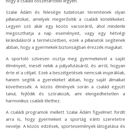
hogy a család összetartóbb legyen.
Szalai Ádám és felesége tudatosan teremtenek olyan
pillanatokat, amelyek megerősítik a családi kötelékeket.
Legyen szó akár egy közös vacsoráról, ahol mindenki
megoszthatja a nap eseményeit, vagy egy hétvégi
kirándulásról a természetben, ezek a pillanatok segítenek
abban, hogy a gyermekek biztonságban érezzék magukat.
A sportoló szívesen osztja meg gyermekeivel a saját
élményeit, mesél nekik a pályafutásáról, és arról, hogyan
érte el a céljait. Ezek a beszélgetések nemcsak inspirálóak,
hanem segítik a gyerekeket abban, hogy saját álmaikat
követhessék. A közös élmények során a család együtt
tanul, fejlődik és szórakozik, ami elengedhetetlen a
harmonikus családi élethez.
A családi programok mellett Szalai Ádám figyelmet fordít
arra is, hogy gyermekeit a sportág iránti szeretetre
nevelje. A közös edzések, sportesemények látogatása és