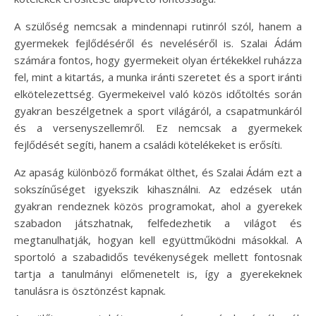
A szülőség nemcsak a mindennapi rutinról szól, hanem a
gyermekek fejlődéséről és neveléséről is. Szalai Ádám
számára fontos, hogy gyermekeit olyan értékekkel ruházza
fel, mint a kitartás, a munka iránti szeretet és a sport iránti
elkötelezettség. Gyermekeivel való közös időtöltés során
gyakran beszélgetnek a sport világáról, a csapatmunkáról
és a versenyszellemről. Ez nemcsak a gyermekek
fejlődését segíti, hanem a családi kötelékeket is erősíti.
Az apaság különböző formákat ölthet, és Szalai Ádám ezt a
sokszínűséget igyekszik kihasználni. Az edzések után
gyakran rendeznek közös programokat, ahol a gyerekek
szabadon játszhatnak, felfedezhetik a világot és
megtanulhatják, hogyan kell együttműködni másokkal. A
sportoló a szabadidős tevékenységek mellett fontosnak
tartja a tanulmányi előmenetelt is, így a gyerekeknek
tanulásra is ösztönzést kapnak.