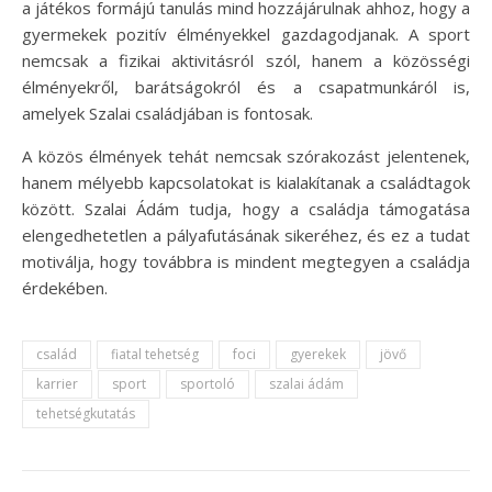
a játékos formájú tanulás mind hozzájárulnak ahhoz, hogy a
gyermekek pozitív élményekkel gazdagodjanak. A sport
nemcsak a fizikai aktivitásról szól, hanem a közösségi
élményekről, barátságokról és a csapatmunkáról is,
amelyek Szalai családjában is fontosak.
A közös élmények tehát nemcsak szórakozást jelentenek,
hanem mélyebb kapcsolatokat is kialakítanak a családtagok
között. Szalai Ádám tudja, hogy a családja támogatása
elengedhetetlen a pályafutásának sikeréhez, és ez a tudat
motiválja, hogy továbbra is mindent megtegyen a családja
érdekében.
család
fiatal tehetség
foci
gyerekek
jövő
karrier
sport
sportoló
szalai ádám
tehetségkutatás