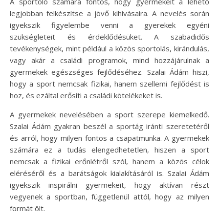
A sportoló számára fontos, hogy gyermekeit a lehető
legjobban felkészítse a jövő kihívásaira. A nevelés során
igyekszik figyelembe venni a gyerekek egyéni
szükségleteit és érdeklődésüket. A szabadidős
tevékenységek, mint például a közös sportolás, kirándulás,
vagy akár a családi programok, mind hozzájárulnak a
gyermekek egészséges fejlődéséhez. Szalai Ádám hiszi,
hogy a sport nemcsak fizikai, hanem szellemi fejlődést is
hoz, és ezáltal erősíti a családi kötelékeket is.
A gyermekek nevelésében a sport szerepe kiemelkedő.
Szalai Ádám gyakran beszél a sportág iránti szeretetéről
és arról, hogy milyen fontos a csapatmunka. A gyermekek
számára ez a tudás elengedhetetlen, hiszen a sport
nemcsak a fizikai erőnlétről szól, hanem a közös célok
eléréséről és a barátságok kialakításáról is. Szalai Ádám
igyekszik inspirálni gyermekeit, hogy aktívan részt
vegyenek a sportban, függetlenül attól, hogy az milyen
formát ölt.