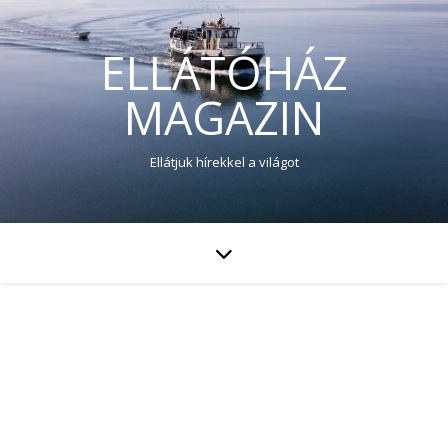
ELLÁTÓHÁZ
MAGAZIN
Ellátjuk hírekkel a világot