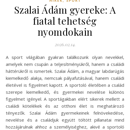
HÍREK
SPORT
Szalai Ádám gyereke: A
fiatal tehetség
nyomdokain
2026.02.14.
A sport világában gyakran találkozunk olyan nevekkel,
amelyek nem csupán a teljesítményükről, hanem a családi
háttérükről is ismertek. Szalai Ádám, a magyar labdarúgás
kiemelkedő alakja, nemcsak pályafutásával, hanem családi
életével is figyelmet kapott. A sportoló életében a család
szerepe kiemelkedő, és gyermekei nevelése különös
figyelmet igényel. A sportágakban elért sikerek mellett a
családi kötelékek és az otthoni élet is meghatározó
tényezők. Szalai Ádám gyermekeinek felnövekedése,
nevelése és a családjuk együtt töltött pillanatai mind
hozzájárulnak ahhoz a személyiséghez, akivé a sportoló