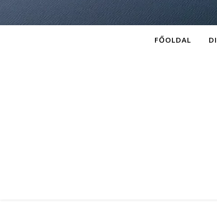
FŐOLDAL
D