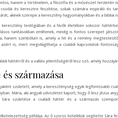
tos, hanem a történelem, a filozófia és a művészet területén is
, csodái és keresztre feszítése, sokak számára inspiráló és 
Sárát, akinek szerepe a keresztény hagyományokban és a bibliai n
a keresztény teológiában és a hívők életében sokszor háttérbe
llásos tanításokban említenek, mindig is fontos szerepet játszo
a, hanem szimbólum is, amely a hit és a remény megtestesítőj
zért is, mert megvilágíthatja a családi kapcsolatok fontossá
ládi háttérről és a vallási jelentőségéről lesz szó, amely hozzáj
e és származása
jaként született, amely a kereszténység egyik legfontosabb csalá
yban. Mária, aki angyali üdvözletet kapott, hogy ő lesz Jézus any
. Sára születése a családi háttér és a származás szempont
lkötelezettség példája. Az ő szoros kötelékük segítette Sára fej