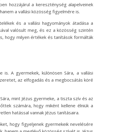
en hozzájárul a kereszténység alapelveinek
anem a vallási közösség figyelmére is.
ötelékek és a vallási hagyományok átadása a
ával valósult meg, és ez a közösség szintén
is, hogy milyen értékek és tanítások formálták
 is. A gyermekek, különösen Sára, a vallási
 szeretet, az elfogadás és a megbocsátás köré
Sára, mint Jézus gyermeke, a tiszta szív és az
nőttek számára, hogy miként kellene élniük a
etlen hatással vannak Jézus tanításaira.
lőket, hogy figyeljenek gyermekeik nevelésére
tik, hanem a meglévő közösség szívét is. Jézus