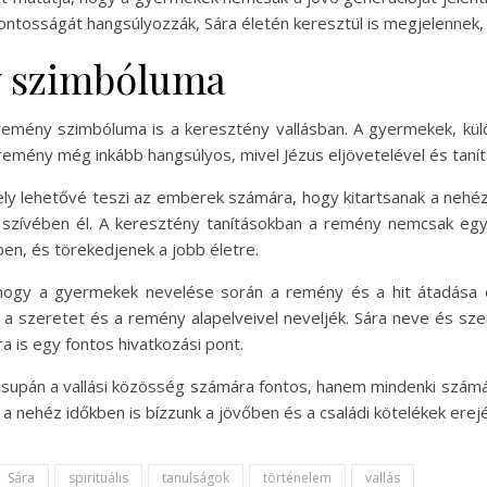
ntosságát hangsúlyozzák, Sára életén keresztül is megjelennek, és
y szimbóluma
mény szimbóluma is a keresztény vallásban. A gyermekek, külö
emény még inkább hangsúlyos, mivel Jézus eljövetelével és tanítá
ly lehetővé teszi az emberek számára, hogy kitartsanak a nehéz
 szívében él. A keresztény tanításokban a remény nemcsak egy
en, és törekedjenek a jobb életre.
, hogy a gyermekek nevelése során a remény és a hit átadása e
t a szeretet és a remény alapelveivel neveljék. Sára neve és s
 is egy fontos hivatkozási pont.
pán a vallási közösség számára fontos, hanem mindenki számára
y a nehéz időkben is bízzunk a jövőben és a családi kötelékek erej
Sára
spirituális
tanulságok
történelem
vallás