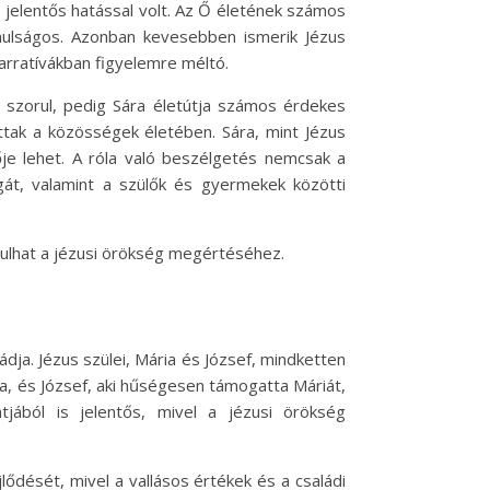
 jelentős hatással volt. Az Ő életének számos
tanulságos. Azonban kevesebben ismerik Jézus
arratívákban figyelemre méltó.
 szorul, pedig Sára életútja számos érdekes
ttak a közösségek életében. Sára, mint Jézus
e lehet. A róla való beszélgetés nemcsak a
gát, valamint a szülők és gyermekek közötti
árulhat a jézusi örökség megértéséhez.
dja. Jézus szülei, Mária és József, mindketten
ja, és József, aki hűségesen támogatta Máriát,
jából is jelentős, mivel a jézusi örökség
lődését, mivel a vallásos értékek és a családi