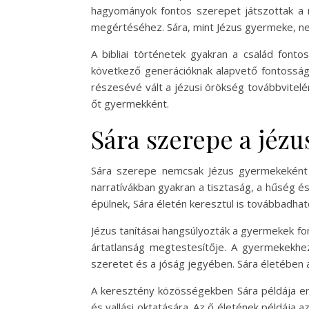
hagyományok fontos szerepet játszottak a 
megértéséhez. Sára, mint Jézus gyermeke, ne
A bibliai történetek gyakran a család font
következő generációknak alapvető fontosság
részesévé vált a jézusi örökség továbbvitelén
őt gyermekként.
Sára szerepe a jézu
Sára szerepe nemcsak Jézus gyermekeként ér
narratívákban gyakran a tisztaság, a hűség é
épülnek, Sára életén keresztül is továbbadhat
Jézus tanításai hangsúlyozták a gyermekek fon
ártatlanság megtestesítője. A gyermekekhez 
szeretet és a jóság jegyében. Sára életében a 
A keresztény közösségekben Sára példája erős
és vallási oktatására. Az ő életének példája 