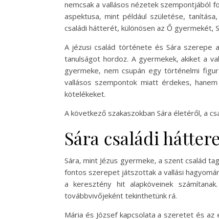
nemcsak a vallásos nézetek szempontjából fon
aspektusa, mint például születése, tanítása
családi hátterét, különösen az Ő gyermekét, 
A jézusi család története és Sára szerepe 
tanulságot hordoz. A gyermekek, akiket a va
gyermeke, nem csupán egy történelmi figur
vallásos szempontok miatt érdekes, hanem a
kötelékeket.
A következő szakaszokban Sára életéről, a csa
Sára családi hátter
Sára, mint Jézus gyermeke, a szent család tag
fontos szerepet játszottak a vallási hagyomán
a keresztény hit alapköveinek számítanak
továbbvivőjeként tekinthetünk rá.
Mária és József kapcsolata a szeretet és az e