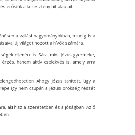
 erősítik a keresztény hit alapjait.
nösen a vallási hagyományokban, mindig is a
saival új világot hozott a hívők számára.
ségek ellenére is. Sára, mint Jézus gyermeke,
 érzés, hanem aktív cselekvés is, amely arra
lengedhetetlen. Ahogy Jézus tanított, úgy a
zerepe így nem csupán a jézusi örökség részét
, aki hisz a szeretetben és a jóságban. Az ő
ében.