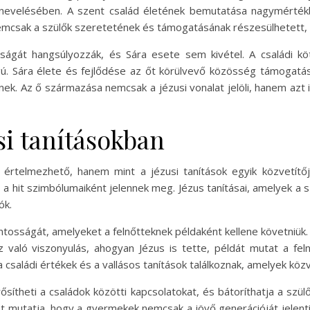
nevelésében. A szent család életének bemutatása nagymértékb
mcsak a szülők szeretetének és támogatásának részesülhetett, h
osságát hangsúlyozzák, és Sára esete sem kivétel. A családi k
ú. Sára élete és fejlődése az őt körülvevő közösség támogatás
ek. Az ő származása nemcsak a jézusi vonalat jelöli, hanem azt 
si tanításokban
telmezhető, hanem mint a jézusi tanítások egyik közvetítője
s a hit szimbólumaiként jelennek meg. Jézus tanításai, amelyek a
ók.
tosságát, amelyeket a felnőtteknek példaként kellene követniük. 
való viszonyulás, ahogyan Jézus is tette, példát mutat a fel
családi értékek és a vallásos tanítások találkoznak, amelyek közv
ítheti a családok közötti kapcsolatokat, és bátoríthatja a szü
azt mutatja, hogy a gyermekek nemcsak a jövő generációját jelen