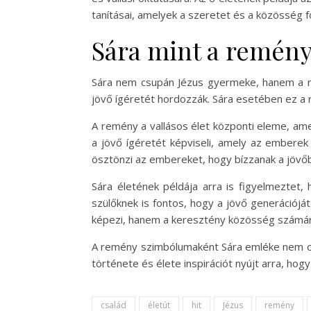
tanításai, amelyek a szeretet és a közösség fo
Sára mint a remén
Sára nem csupán Jézus gyermeke, hanem a re
jövő ígéretét hordozzák. Sára esetében ez a r
A remény a vallásos élet központi eleme, ame
a jövő ígéretét képviseli, amely az emberek
ösztönzi az embereket, hogy bízzanak a jövőb
Sára életének példája arra is figyelmeztet
szülőknek is fontos, hogy a jövő generációjá
képezi, hanem a keresztény közösség számára
A remény szimbólumaként Sára emléke nem csu
története és élete inspirációt nyújt arra, hog
család
életút
hit
Jézus
remény