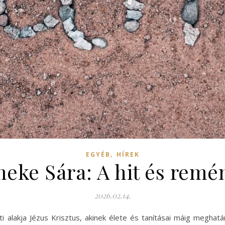
,
EGYÉB
HÍREK
eke Sára: A hit és remé
2026.02.14.
lakja Jézus Krisztus, akinek élete és tanításai máig meghatároz