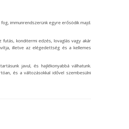
ulni fog, immunrendszerünk egyre erősödik majd.
utás, konditermi edzés, lovaglás vagy akár
ítja, illetve az elégedettség és a kellemes
rtásunk javul, és hajlékonyabbá válhatunk.
rtóan, és a változásokkal idővel szembesülni