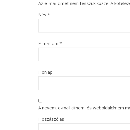
Az e-mail címet nem tesszük közzé.
A kötele
Név
*
E-mail cím
*
Honlap
A nevem, e-mail címem, és weboldalcímem m
Hozzászólás