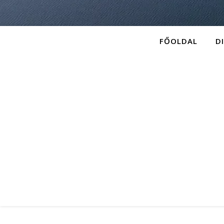
FŐOLDAL
D