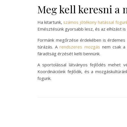
Meg kell keresni a
Ha kitartunk,
számos jótékony hatással fogun
Emésztésünk gyorsabb lesz, és az elhízást is e
Formánk megőrzése érdekében is érdemes me
túrázás. A
rendszeres mozgás
nem csak a t
fáradtság érzését kelti bennünk.
A sportolással látványos fejlődés mehet v
Koordinációink fejlődik, és a mozgáskultúrá
fogunk.