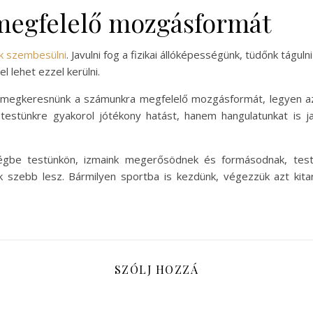
 megfelelő mozgásformát
k szembesülni
. Javulni fog a fizikai állóképességünk, tüdőnk tág
l lehet ezzel kerülni.
gkeresnünk a számunkra megfelelő mozgásformát, legyen az f
estünkre gyakorol jótékony hatást, hanem hangulatunkat is jav
égbe testünkön, izmaink megerősödnek és formásodnak, testta
nk szebb lesz. Bármilyen sportba is kezdünk, végezzük azt kita
SZÓLJ HOZZÁ