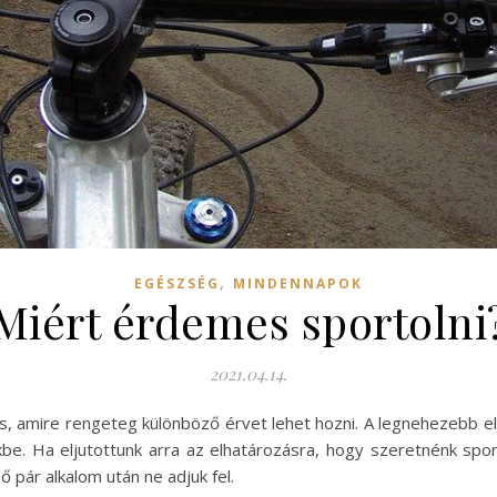
,
EGÉSZSÉG
MINDENNAPOK
Miért érdemes sportolni
2021.04.14.
, amire rengeteg különböző érvet lehet hozni. A legnehezebb e
e. Ha eljutottunk arra az elhatározásra, hogy szeretnénk sporto
ő pár alkalom után ne adjuk fel.