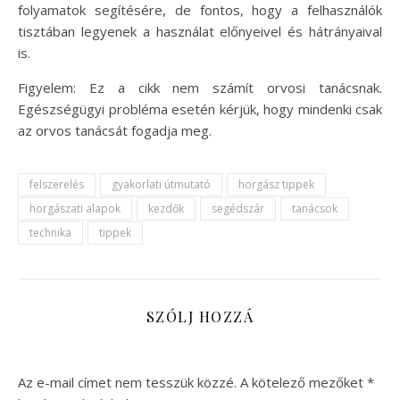
folyamatok segítésére, de fontos, hogy a felhasználók
tisztában legyenek a használat előnyeivel és hátrányaival
is.
Figyelem: Ez a cikk nem számít orvosi tanácsnak.
Egészségügyi probléma esetén kérjük, hogy mindenki csak
az orvos tanácsát fogadja meg.
felszerelés
gyakorlati útmutató
horgász tippek
horgászati alapok
kezdők
segédszár
tanácsok
technika
tippek
SZÓLJ HOZZÁ
Az e-mail címet nem tesszük közzé.
A kötelező mezőket
*