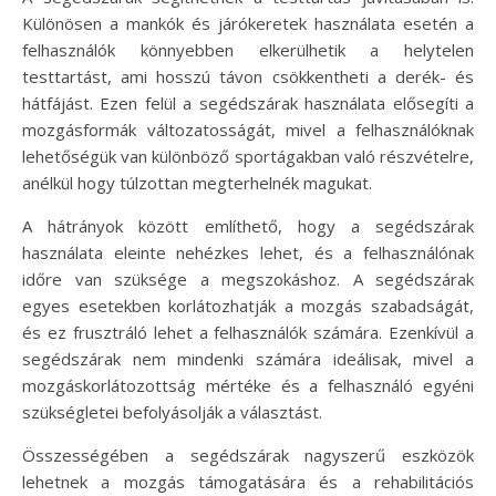
Különösen a mankók és járókeretek használata esetén a
felhasználók könnyebben elkerülhetik a helytelen
testtartást, ami hosszú távon csökkentheti a derék- és
hátfájást. Ezen felül a segédszárak használata elősegíti a
mozgásformák változatosságát, mivel a felhasználóknak
lehetőségük van különböző sportágakban való részvételre,
anélkül hogy túlzottan megterhelnék magukat.
A hátrányok között említhető, hogy a segédszárak
használata eleinte nehézkes lehet, és a felhasználónak
időre van szüksége a megszokáshoz. A segédszárak
egyes esetekben korlátozhatják a mozgás szabadságát,
és ez frusztráló lehet a felhasználók számára. Ezenkívül a
segédszárak nem mindenki számára ideálisak, mivel a
mozgáskorlátozottság mértéke és a felhasználó egyéni
szükségletei befolyásolják a választást.
Összességében a segédszárak nagyszerű eszközök
lehetnek a mozgás támogatására és a rehabilitációs