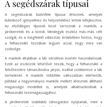
A segédszárak típusai
A segédszárak különféle típusai léteznek, amelyek
különböző igényekhez és helyzetekhez lettek kifejlesztve.
Az elsődleges típusok közé tartoznak a mankók, a
járókeretek és a botok. Mindegyik eszköz más-más célt
szolgál, és a megfelelő választás érdekében fontos, hogy
a felhasználó tisztában legyen azzal, hogy mire van
szüksége.
A mankók általában a láb sérülései esetén használatosak.
Ezek az eszközök lehetővé teszik, hogy a felhasználó a
felsőtestére támaszkodva járjon, ezáltal csökkentve a láb
terhelését. A mankók többféle változatban elérhetők,
például a hagyományos mankók mellett léteznek állítható
magasságú modellek is, amelyek alkalmazkodnak a
felhasználó testmagasságához.
A járókeretek stabilabb támogatást nyújtanak, mint a