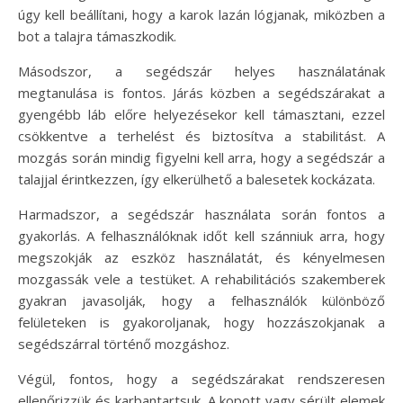
úgy kell beállítani, hogy a karok lazán lógjanak, miközben a
bot a talajra támaszkodik.
Másodszor, a segédszár helyes használatának
megtanulása is fontos. Járás közben a segédszárakat a
gyengébb láb előre helyezésekor kell támasztani, ezzel
csökkentve a terhelést és biztosítva a stabilitást. A
mozgás során mindig figyelni kell arra, hogy a segédszár a
talajjal érintkezzen, így elkerülhető a balesetek kockázata.
Harmadszor, a segédszár használata során fontos a
gyakorlás. A felhasználóknak időt kell szánniuk arra, hogy
megszokják az eszköz használatát, és kényelmesen
mozgassák vele a testüket. A rehabilitációs szakemberek
gyakran javasolják, hogy a felhasználók különböző
felületeken is gyakoroljanak, hogy hozzászokjanak a
segédszárral történő mozgáshoz.
Végül, fontos, hogy a segédszárakat rendszeresen
ellenőrizzük és karbantartsuk. A kopott vagy sérült elemek