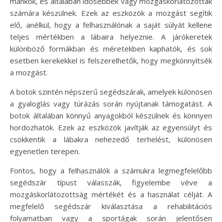
mankók, és általában idősebbek vagy mozgáskorlátozottak
számára készülnek. Ezek az eszközök a mozgást segítik
elő, anélkül, hogy a felhasználónak a saját súlyát kellene
teljes mértékben a lábaira helyeznie. A járókeretek
különböző formákban és méretekben kaphatók, és sok
esetben kerekekkel is felszerelhetők, hogy megkönnyítsék
a mozgást.
A botok szintén népszerű segédszárak, amelyek különösen
a gyaloglás vagy túrázás során nyújtanak támogatást. A
botok általában könnyű anyagokból készülnek és könnyen
hordozhatók. Ezek az eszközök javítják az egyensúlyt és
csökkentik a lábakra nehezedő terhelést, különösen
egyenetlen terepen.
Fontos, hogy a felhasználók a számukra legmegfelelőbb
segédszár típust válasszák, figyelembe véve a
mozgáskorlátozottság mértékét és a használat célját. A
megfelelő segédszár kiválasztása a rehabilitációs
folyamatban vagy a sportágak során jelentősen