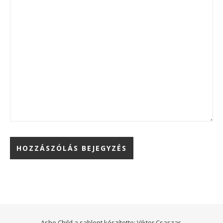
Ashe Child a sablont készítette:
Viktor Csaszar.