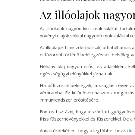
Az illóolajok nagyo
Az illóolajok nagyon kicsi molekulákat tart
növényi olajok sokkal nagyobb molekulákkal re
Az illóolajok transzdermálisak, áthatolhatnak 
diffúzorból történő belélegzéssel, belsőleg 
Néhány olaj nagyon erős, és adalékként kell 
egészségügyi előnyökkel járhatnak.
Ha diffúzorral belélegzik, a szaglás révén 
véráramba. Ez különösen hasznos megfázás e
immunrendszer erősítésére.
Fontos tisztázni, hogy a szárított gyógynöv
friss fűszernövényekkel és fűszerekkel. De a
Annak érdekében, hogy a legtöbbet hozza ki az