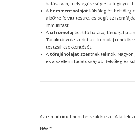
hatása van, mely egészséges a fogínyre, 
A
borsmentaolajat
külsőleg és belsőleg e
a bőrre felvitt testre, és segít az izomfájda
immunitást.
A
citromolaj
tisztító hatású, támogatja a m
Tanulmányok szerint a citromolaj rendelkezi
testzsír csökkentését.
A
tömjénolajat
szentnek tekintik. Nagyon 
és a szellemi tudatosságot. Belsőleg és kü
Az e-mail címet nem tesszük közzé.
A kötele
Név
*