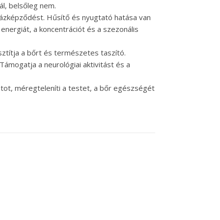
ál, belsőleg nem.
 gázképződést. Hűsítő és nyugtató hatása van
az energiát, a koncentrációt és a szezonális
isztítja a bőrt és természetes taszító.
Támogatja a neurológiai aktivitást és a
atot, méregteleníti a testet, a bőr egészségét