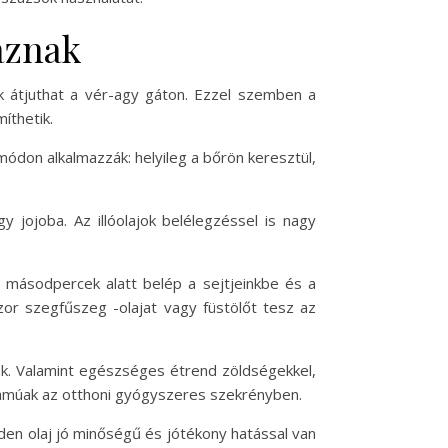
aznak
uk átjuthat a vér-agy gáton. Ezzel szemben a
íthetik.
 módon alkalmazzák: helyileg a bőrön keresztül,
y jojoba. Az illóolajok belélegzéssel is nagy
, másodpercek alatt belép a sejtjeinkbe és a
or szegfűszeg -olajat vagy füstölőt tesz az
ak. Valamint egészséges étrend zöldségekkel,
számúak az otthoni gyógyszeres szekrényben.
nden olaj jó minőségű és jótékony hatással van