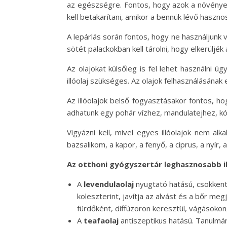
az egészségre. Fontos, hogy azok a növények
kell betakarítani, amikor a bennük lévő haszno
A lepárlás során fontos, hogy ne használjunk 
sötét palackokban kell tárolni, hogy elkerüljék 
Az olajokat külsőleg is fel lehet használni ú
illóolaj szükséges. Az olajok felhasználásána
Az illóolajok belső fogyasztásakor fontos, h
adhatunk egy pohár vízhez, mandulatejhez, k
Vigyázni kell, mivel egyes illóolajok nem a
bazsalikom, a kapor, a fenyő, a ciprus, a nyír, 
Az otthoni gyógyszertár leghasznosabb il
A
levendulaolaj
nyugtató hatású, csökkenti
koleszterint, javítja az alvást és a bőr me
fürdőként, diffúzoron keresztül, vágásokon
A
teafaolaj
antiszeptikus hatású. Tanulmán