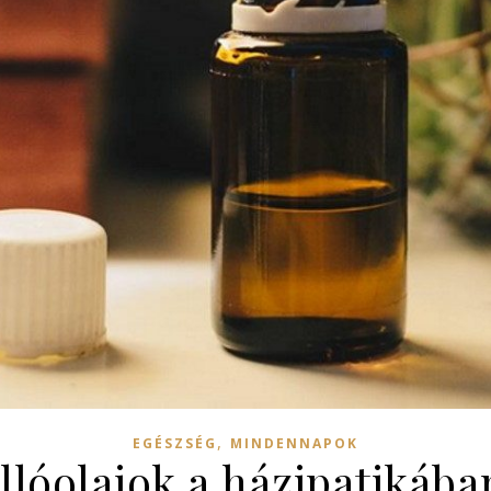
,
EGÉSZSÉG
MINDENNAPOK
Illóolajok a házipatikába