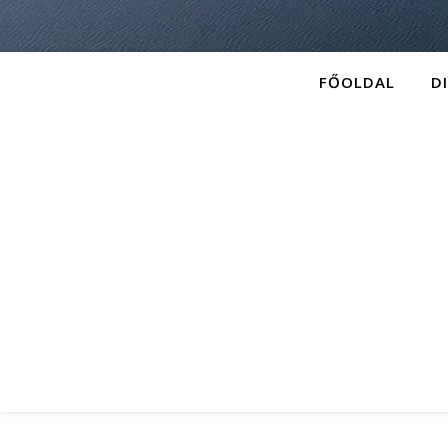
FŐOLDAL
D