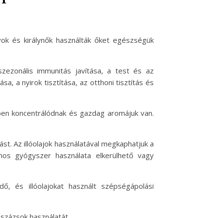
lyok és királynők használták őket egészségük
ezonális immunitás javítása, a test és az
a, a nyirok tisztítása, az otthoni tisztítás és
őkben koncentrálódnak és gazdag aromájuk van.
ást. Az illóolajok használatával megkaphatjuk a
mos gyógyszer használata elkerülhető vagy
dő, és illóolajokat használt szépségápolási
sszázsok használatát.