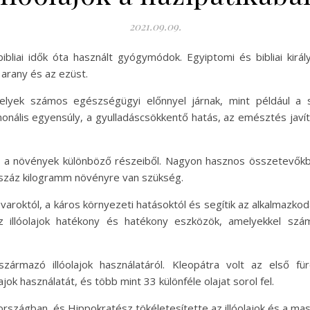
2021.09.09.
ibliai idők óta használt gyógymódok. Egyiptomi és bibliai kirá
 arany és az ezüst.
yek számos egészségügyi előnnyel járnak, mint például a sz
onális egyensúly, a gyulladáscsökkentő hatás, az emésztés javítás
rik ki a növények különböző részeiből. Nagyon hasznos összetev
 száz kilogramm növényre van szükség.
varoktól, a káros környezeti hatásoktól és segítik az alkalmazkod
 illóolajok hatékony és hatékony eszközök, amelyekkel szá
ármazó illóolajok használatáról. Kleopátra volt az első für
ajok használatát, és több mint 33 különféle olajat sorol fel.
szágban, és Hippokratész tökéletesítette az illóolajok és a ma