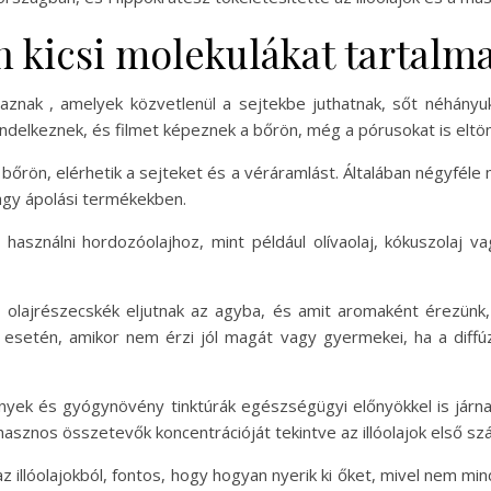
n kicsi molekulákat tartalm
almaznak , amelyek közvetlenül a sejtekbe juthatnak, sőt néhány
ndelkeznek, és filmet képeznek a bőrön, még a pórusokat is eltöm
a bőrön, elérhetik a sejteket és a véráramlást. Általában négyféle
vagy ápolási termékekben.
használni hordozóolajhoz, mint például olívaolaj, kókuszolaj vag
az olajrészecskék eljutnak az agyba, és amit aromaként érezünk
setén, amikor nem érzi jól magát vagy gyermekei, ha a diffúz
ények és gyógynövény tinktúrák egészségügyi előnyökkel is járn
 hasznos összetevők koncentrációját tekintve az illóolajok első 
 illóolajokból, fontos, hogy hogyan nyerik ki őket, mivel nem mi