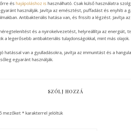
bőrre és
hajápoláshoz is
használható. Csak külső használatra szolg
gyaránt használják. Javítja az emésztést, puffadást és enyhíti a
lmakban. Antibakteriális hatása van, és frissíti a légzést. Javítja 
éregtelenítést és a nyirokelvezetést, helyreállítja az energiát, t
k a legerősebb antibakteriális tulajdonságokkal, mint más olajok. 
jó hatással van a gyulladásokra, javítja az immunitást és a hangul
lsőleg egyaránt használják.
SZÓLJ HOZZÁ
ző mezőket
*
karakterrel jelöltük