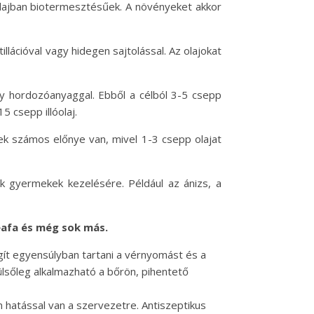
alajban biotermesztésűek. A növényeket akkor
lációval vagy hidegen sajtolással. Az olajokat
vagy hordozóanyaggal. Ebből a célból 3-5 csepp
 csepp illóolaj.
nek számos előnye van, mivel 1-3 csepp olajat
ak gyermekek kezelésére. Például az ánizs, a
eafa és még sok más.
gít egyensúlyban tartani a vérnyomást és a
Külsőleg alkalmazható a bőrön, pihentető
 hatással van a szervezetre. Antiszeptikus