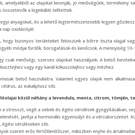
, amelyekből az olajokat kivonják, jó minőségűek, termékeny t
s összetevők a leginkább telítettek.
vegyi anyagokat, és a lehető legtermészetesebb legyen gőzdesztil
a nap oxidációját.
gy, hogy bizonyos területeket felviszünk a bőrre tiszta olajjal 
k egyéb módjai fürdők, borogatások és kenőcsök. A mennyiség 10-15
ogy csak minőségi, szerves olajokat használjunk. A belső bevitel
ókusztejhez vagy egy kanál kókuszolajhoz vagy mézhez.
lkalmasak belső használatra. Valamint egyes olajok nem alkalmas
a cédrus, az eukaliptusz stb.
lóolajai közül néhány a levendula, menta, citrom, tömjén, t
 a stresszt, segít a sebek és égési sérülések gyógyításában, se
gjelenését, javítja a hormonális egyensúlyt és a vércukorszintet. 
, égési sérüléseken stb.
yok szerint erős fertőtlenítőszer, miközben enyhe és ártalmatlan