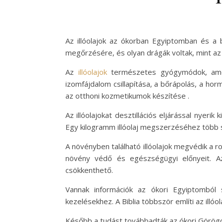
Az illóolajok az ókorban Egyiptomban és a b
megőrzésére, és olyan drágák voltak, mint az
Az
illóolajok
természetes gyógymódok, amel
izomfájdalom csillapítása, a bőrápolás, a horm
az otthoni kozmetikumok készítése .
Az illóolajokat desztillációs eljárással nye
Egy kilogramm illóolaj megszerzéséhez több
A növényben található illóolajok megvédik a ro
növény védő és egészségügyi előnyeit. Az
csökkenthető.
Vannak információk az ókori Egyiptomból sz
kezelésekhez. A Biblia többször említi az illóol
Később a tudást továbbadták az ókori Görögor