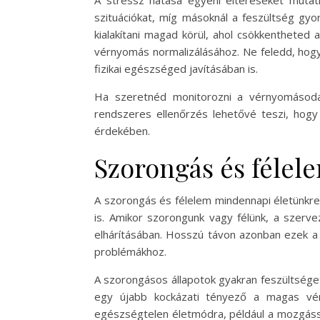
A stressz hatása egyéni eltéréseket mutat
szituációkat, míg másoknál a feszültség gyors
kialakítani magad körül, ahol csökkentheted 
vérnyomás normalizálásához. Ne feledd, hog
fizikai egészséged javításában is.
Ha szeretnéd monitorozni a vérnyomásoda
rendszeres ellenőrzés lehetővé teszi, hogy
érdekében.
Szorongás és félel
A szorongás és félelem mindennapi életünkre g
is. Amikor szorongunk vagy félünk, a szerve
elhárításában. Hosszú távon azonban ezek a 
problémákhoz.
A szorongásos állapotok gyakran feszültséget
egy újabb kockázati tényező a magas vérn
egészségtelen életmódra, például a mozgássz