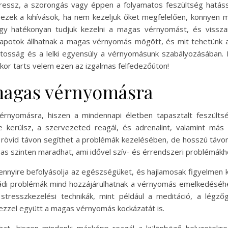
stressz, a szorongás vagy éppen a folyamatos feszültség hatás
s ezek a kihívások, ha nem kezeljük őket megfelelően, könnyen m
ogy hatékonyan tudjuk kezelni a magas vérnyomást, és vissza
állapotok állhatnak a magas vérnyomás mögött, és mit tehetünk a
tosság és a lelki egyensúly a vérnyomásunk szabályozásában. 
kor tarts velem ezen az izgalmas felfedezőúton!
 magas vérnyomásra
vérnyomásra, hiszen a mindennapi életben tapasztalt feszült
 kerülsz, a szervezeted reagál, és adrenalint, valamint más
ó rövid távon segíthet a problémák kezelésében, de hosszú távon
s szinten maradhat, ami idővel szív- és érrendszeri problémákh
nnyire befolyásolja az egészségüket, és hajlamosak figyelmen kív
ádi problémák mind hozzájárulhatnak a vérnyomás emelkedéséhez.
stresszkezelési technikák, mint például a meditáció, a légz
 ezzel együtt a magas vérnyomás kockázatát is.