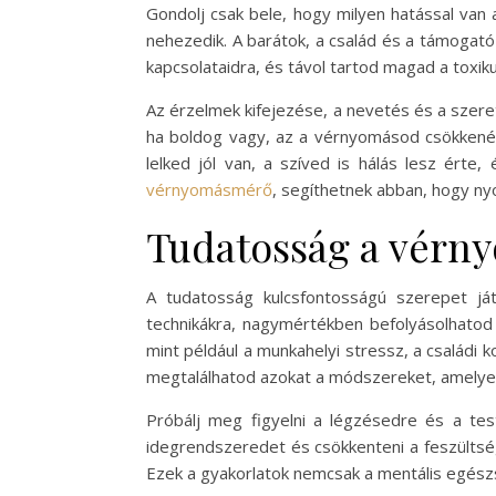
Gondolj csak bele, hogy milyen hatással van 
nehezedik. A barátok, a család és a támogató
kapcsolataidra, és távol tartod magad a toxik
Az érzelmek kifejezése, a nevetés és a szeret
ha boldog vagy, az a vérnyomásod csökkenésév
lelked jól van, a szíved is hálás lesz ért
vérnyomásmérő
, segíthetnek abban, hogy n
Tudatosság a vérn
A tudatosság kulcsfontosságú szerepet já
technikákra, nagymértékben befolyásolhato
mint például a munkahelyi stressz, a családi 
megtalálhatod azokat a módszereket, amelyek
Próbálj meg figyelni a légzésedre és a te
idegrendszeredet és csökkenteni a feszültsé
Ezek a gyakorlatok nemcsak a mentális egészség