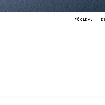
FŐOLDAL
D