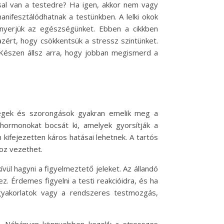
sal van a testedre? Ha igen, akkor nem vagy
anifesztálódhatnak a testünkben. A lelki okok
nyerjük az egészségünket. Ebben a cikkben
zért, hogy csökkentsük a stressz szintünket.
Készen állsz arra, hogy jobban megismerd a
ségek és szorongások gyakran emelik meg a
 hormonokat bocsát ki, amelyek gyorsítják a
 kifejezetten káros hatásai lehetnek. A tartós
oz vezethet.
ül hagyni a figyelmeztető jeleket. Az állandó
 Érdemes figyelni a testi reakcióidra, és ha
őgyakorlatok vagy a rendszeres testmozgás,