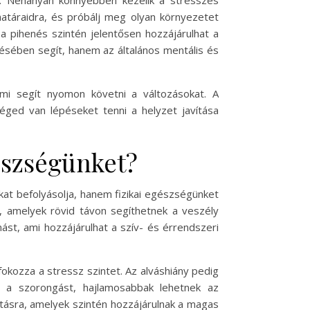
e. Néhányan könnyebben kezelik a stresszes
t határaidra, és próbálj meg olyan környezetet
 a pihenés szintén jelentősen hozzájárulhat a
sében segít, hanem az általános mentális és
i segít nyomon követni a változásokat. A
éged van lépéseket tenni a helyzet javítása
észségünket?
nkat befolyásolja, hanem fizikai egészségünket
l, amelyek rövid távon segíthetnek a veszély
st, ami hozzájárulhat a szív- és érrendszeri
okozza a stressz szintet. Az alváshiány pedig
k a szorongást, hajlamosabbak lehetnek az
tásra, amelyek szintén hozzájárulnak a magas