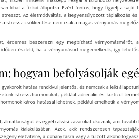
hat, hiszen mindenki másképp reagál a különböző helyzetekr
an kihat a fizikai állapotra. Ezért fontos, hogy figyelj a sajá
a stresszt. Az életmódváltás, a kiegyensúlyozott táplálkozás és
y a stressz csökkentése nem csak a magas vérnyomás megelőzé
t, érdemes beszerezni egy megbízható vérnyomásmérőt, am
 időben észleld, ha a vérnyomásod megemelkedik, így lehetős
em: hogyan befolyásolják eg
yakorolt hatása rendkívül jelentős, és nemcsak a lelki állapotu
zetünk stresszhormonokat, például adrenalin és kortizol terme
hormonok káros hatással lehetnek, például emelhetik a vérnyomá
, álmatlanságot és egyéb alvási zavarokat okoznak, ami tovább f
yomás kialakulásában. Azok, akik rendszeresen tapasztaljá
egény életvitelre, a dohányzásra vagy a túlzott alkoholfogyasz