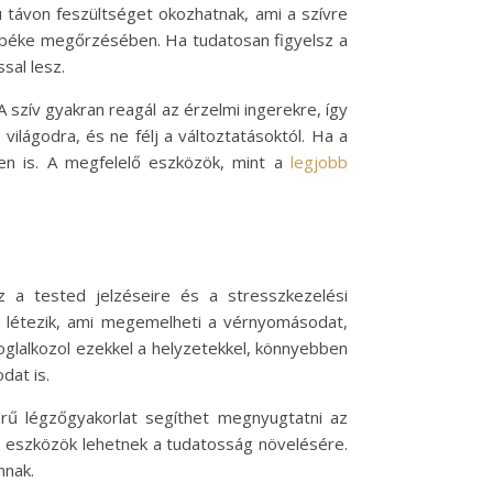
ú távon feszültséget okozhatnak, ami a szívre
ki béke megőrzésében. Ha tudatosan figyelsz a
sal lesz.
 szív gyakran reagál az érzelmi ingerekre, így
ilágodra, és ne félj a változtatásoktól. Ha a
ben is. A megfelelő eszközök, mint a
legjobb
 a tested jelzéseire és a stresszkezelési
 létezik, ami megemelheti a vérnyomásodat,
foglalkozol ezekkel a helyzetekkel, könnyebben
dat is.
rű légzőgyakorlat segíthet megnyugtatni az
ű eszközök lehetnek a tudatosság növelésére.
nnak.