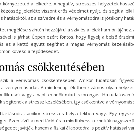
a környezeted a lelkedre. A negatív, stresszes helyzetek hossz
 közösség jelenléte viszont erős védelmet nyújt, és segít a lel
us hatásoktól, az a szívedre és a vérnyomásodra is jótékony hatás
et megélése szintén hozzájárul a szív és a lélek harmóniájához. A
el is járhat. Éppen ezért fontos, hogy figyelj a belső érzelmi v
e, és ez a kettő együtt segíthet a magas vérnyomás kezelésé
yomon kövesd a fejlődésedet.
yomás csökkentésében
tszik a vérnyomás csökkentésében. Amikor tudatosan figyelsz
d a vérnyomásodat. A mindennapi életben számos olyan helyzet
konfliktusok vagy a napi teendők miatti szorongás. Ha tudatosan 
 segítenek a stressz kezelésében, így csökkentve a vérnyomáso
sttartásodra, amikor stresszes helyzetekben vagy. Egy egysze
get. Ezen kívül a meditáció és a mindfulness technikák nagyszer
edet javítják, hanem a fizikai állapotodra is pozitív hatással va