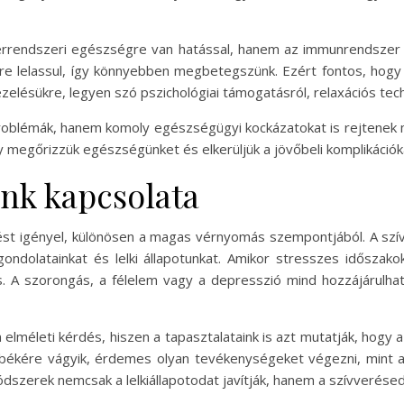
érrendszeri egészségre van hatással, hanem az immunrendszer m
 lelassul, így könnyebben megbetegszünk. Ezért fontos, hogy 
lésükre, legyen szó pszichológiai támogatásról, relaxációs techn
problémák, hanem komoly egészségügyi kockázatokat is rejtenek
y megőrizzük egészségünket és elkerüljük a jövőbeli komplikációk
ünk kapcsolata
st igényel, különösen a magas vérnyomás szempontjából. A szív fi
 gondolatainkat és lelki állapotunkat. Amikor stresszes idősza
. A szorongás, a félelem vagy a depresszió mind hozzájárulhat
n elméleti kérdés, hiszen a tapasztalataink is azt mutatják, hogy 
 békére vágyik, érdemes olyan tevékenységeket végezni, mint 
dszerek nemcsak a lelkiállapotodat javítják, hanem a szívverése