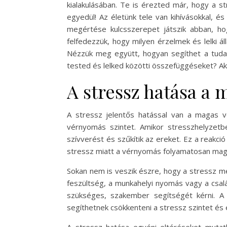
kialakulásában. Te is érezted már, hogy a 
egyedül! Az életünk tele van kihívásokkal, é
megértése kulcsszerepet játszik abban, h
felfedezzük, hogy milyen érzelmek és lelki 
Nézzük meg együtt, hogyan segíthet a tuda
tested és lelked közötti összefüggéseket? Ak
A stressz hatása a
A stressz jelentős hatással van a magas 
vérnyomás szintet. Amikor stresszhelyzetbe
szívverést és szűkítik az ereket. Ez a reakci
stressz miatt a vérnyomás folyamatosan maga
Sokan nem is veszik észre, hogy a stressz me
feszültség, a munkahelyi nyomás vagy a csal
szükséges, szakember segítségét kérni. A 
segíthetnek csökkenteni a stressz szintet és