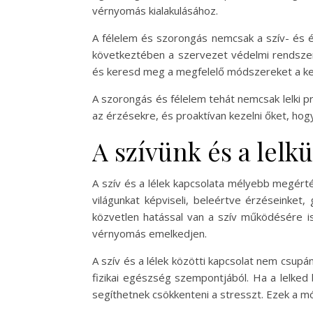
vérnyomás kialakulásához.
A félelem és szorongás nemcsak a szív- és 
következtében a szervezet védelmi rendszere
és keresd meg a megfelelő módszereket a keze
A szorongás és félelem tehát nemcsak lelki 
az érzésekre, és proaktívan kezelni őket, hog
A szívünk és a lelk
A szív és a lélek kapcsolata mélyebb megérté
világunkat képviseli, beleértve érzéseinket,
közvetlen hatással van a szív működésére is
vérnyomás emelkedjen.
A szív és a lélek közötti kapcsolat nem csupá
fizikai egészség szempontjából. Ha a lelked
segíthetnek csökkenteni a stresszt. Ezek a mó