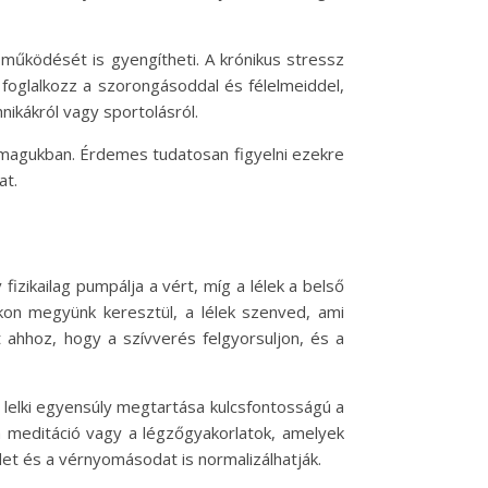
űködését is gyengítheti. A krónikus stressz
foglalkozz a szorongásoddal és félelmeiddel,
ikákról vagy sportolásról.
 magukban. Érdemes tudatosan figyelni ezekre
at.
zikailag pumpálja a vért, míg a lélek a belső
kokon megyünk keresztül, a lélek szenved, ami
 ahhoz, hogy a szívverés felgyorsuljon, és a
a lelki egyensúly megtartása kulcsfontosságú a
a meditáció vagy a légzőgyakorlatok, amelyek
det és a vérnyomásodat is normalizálhatják.