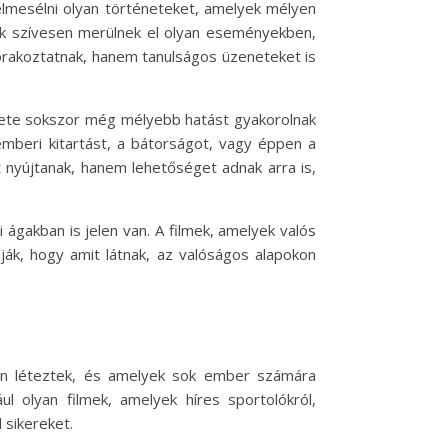
elmesélni olyan történeteket, amelyek mélyen
rek szívesen merülnek el olyan eseményekben,
órakoztatnak, hanem tanulságos üzeneteket is
élete sokszor még mélyebb hatást gyakorolnak
 emberi kitartást, a bátorságot, vagy éppen a
 nyújtanak, hanem lehetőséget adnak arra is,
gakban is jelen van. A filmek, amelyek valós
ják, hogy amit látnak, az valóságos alapokon
ban léteztek, és amelyek sok ember számára
ul olyan filmek, amelyek híres sportolókról,
 sikereket.