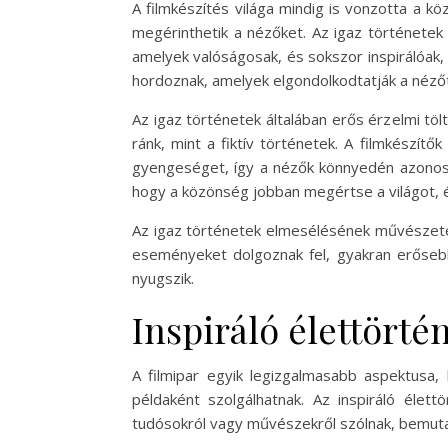
A filmkészítés világa mindig is vonzotta a 
megérinthetik a nézőket. Az igaz történetek
amelyek valóságosak, és sokszor inspirálóak
hordoznak, amelyek elgondolkodtatják a nézőt
Az igaz történetek általában erős érzelmi t
ránk, mint a fiktív történetek. A filmkészít
gyengeséget, így a nézők könnyedén azonosul
hogy a közönség jobban megértse a világot, 
Az igaz történetek elmesélésének művészete 
eseményeket dolgoznak fel, gyakran erősebb 
nyugszik.
Inspiráló élettörté
A filmipar egyik legizgalmasabb aspektusa
példaként szolgálhatnak. Az inspiráló élett
tudósokról vagy művészekről szólnak, bemuta