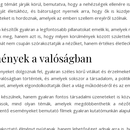
ág témáit járják körül, bemutatva, hogy a nehézségek ellenére is
saját életükhöz, és bátorságot nyernek arra, hogy ők is küzdj
eket is hordoznak, amelyek az emberi szellem erejéről szólnak.
a készítők gyakran a legfontosabb pillanatokat emelik ki, amelye
ik meg, hanem azt is, hogy milyen körülmények között születt
 tehát nem csupán szórakoztatják a nézőket, hanem értékes életlec
ények a valóságban
eket dolgoznak fel, gyakran széles körű vitákat és érzelmeket 
lóságban történtek, és amelyek sokszor a társadalom, a politika
el, amelyek elgondolkodtatják őket a világ működéséről és az e
l készülnek, hanem gyakran fontos társadalmi üzeneteket is köz
tozások, mind olyan témák, amelyek megdöbbenthetik a néző
bbentő eseményeket bemutató filmek gyakran kutatómunkán alapuln
akoztató élményt nyújtanak, hanem lehetőséget adnak arra is, 