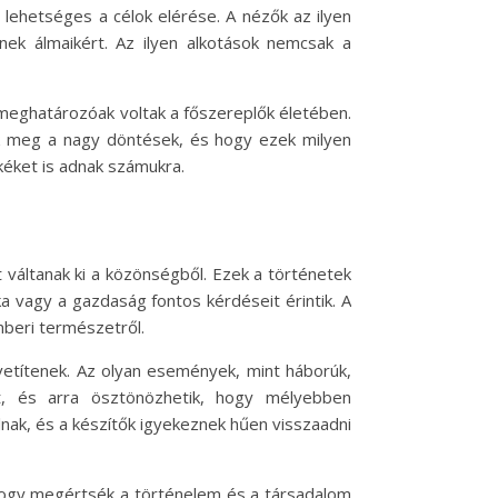
 lehetséges a célok elérése. A nézők az ilyen
enek álmaikért. Az ilyen alkotások nemcsak a
k meghatározóak voltak a főszereplők életében.
ek meg a nagy döntések, és hogy ezek milyen
kéket is adnak számukra.
váltanak ki a közönségből. Ezek a történetek
 vagy a gazdaság fontos kérdéseit érintik. A
mberi természetről.
vetítenek. Az olyan események, mint háborúk,
t, és arra ösztönözhetik, hogy mélyebben
ak, és a készítők igyekeznek hűen visszaadni
hogy megértsék a történelem és a társadalom