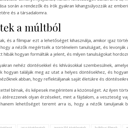
zása során a rendezők és írók gyakran kihangsúlyozzák az embe
etére és a társadalomra.
tek a múltból
k, és a filmipar ezt a lehetőséget kihasználja, amikor igaz törté
hogy a nézők megértsék a történelem tanulságait, és levonják 
t hibák hogyan formálták a jelent, és milyen tanulságokat hordoz
akran nehéz döntésekkel és kihívásokkal szembesülnek, amelyek
ek hogyan találják meg az utat a helyes döntésekhez, és hogyan
zőknek abban, hogy reflektáljanak saját életükre és döntéseikre
ltettel bírnak, és képesek megérinteni a közönséget. Az ilyen t
s átérezzenek olyan érzéseket, mint a fájdalom, a veszteség va
 hanem lehetőséget teremt arra is, hogy a nézők tanuljanak 
történet
igaz történetek
inspiráló történetek
kultikus filmek