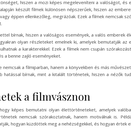
közönséget, hiszen a mozi képes megeleveníteni a valóságot, és 
 alapján készült filmek különösen népszerűek, hiszen az embe
, vagy éppen ellenkezőleg, megrázóak. Ezek a filmek nemcsak sz
.
öltettel bírnak, hiszen a valóságos események, a valós emberek 
ők gyakran olyan részleteket emelnek ki, amelyek bemutatják az
hatnak a karakterekkel. Ezek a filmek nem csupán szórakozást
és a benne zajló eseményeket.
nemcsak a filmiparban, hanem a könyvekben és más művészeti á
hatással bírnak, mint a kitalált történetek, hiszen a nézők tud
netek a filmvásznon
, hogy képes bemutatni olyan élettörténeteket, amelyek való
örténetek nemcsak szórakoztatnak, hanem motiválnak is. Példá
tják, hogyan küzdöttek meg a nehézségekkel, és hogyan értek el