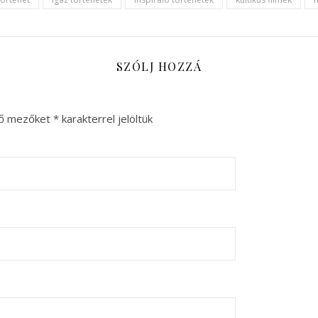
SZÓLJ HOZZÁ
ző mezőket
*
karakterrel jelöltük