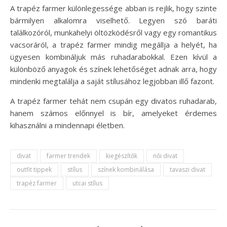
A trapéz farmer különlegessége abban is rejlik, hogy szinte
bármilyen alkalomra viselhető. Legyen szó baráti
találkozóról, munkahelyi öltözködésről vagy egy romantikus
vacsoráról, a trapéz farmer mindig megállja a helyét, ha
ügyesen kombináljuk más ruhadarabokkal. Ezen kívül a
különböző anyagok és színek lehetőséget adnak arra, hogy
mindenki megtalálja a saját stílusához legjobban illő fazont.
A trapéz farmer tehát nem csupán egy divatos ruhadarab,
hanem számos előnnyel is bír, amelyeket érdemes
kihasználni a mindennapi életben.
divat
farmer trendek
kiegészítők
női divat
outfit tippek
stílus
színek kombinálása
tavaszi divat
trapéz farmer
utcai stílus