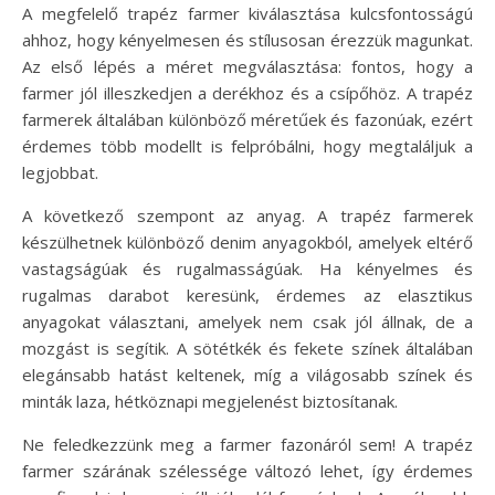
A megfelelő trapéz farmer kiválasztása kulcsfontosságú
ahhoz, hogy kényelmesen és stílusosan érezzük magunkat.
Az első lépés a méret megválasztása: fontos, hogy a
farmer jól illeszkedjen a derékhoz és a csípőhöz. A trapéz
farmerek általában különböző méretűek és fazonúak, ezért
érdemes több modellt is felpróbálni, hogy megtaláljuk a
legjobbat.
A következő szempont az anyag. A trapéz farmerek
készülhetnek különböző denim anyagokból, amelyek eltérő
vastagságúak és rugalmasságúak. Ha kényelmes és
rugalmas darabot keresünk, érdemes az elasztikus
anyagokat választani, amelyek nem csak jól állnak, de a
mozgást is segítik. A sötétkék és fekete színek általában
elegánsabb hatást keltenek, míg a világosabb színek és
minták laza, hétköznapi megjelenést biztosítanak.
Ne feledkezzünk meg a farmer fazonáról sem! A trapéz
farmer szárának szélessége változó lehet, így érdemes