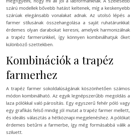
megfigyelni, hogy mi áll jól a lábformánknak. A szélesebb
szárú modellek bővebb hatást keltenek, míg a keskenyebb
szárúak elegánsabb vonalakat adnak. Az utolsó lépés a
farmer stílusának összehangolása a saját ruhatárunkkal:
érdemes olyan darabokat keresni, amelyek harmonizálnak
a trapéz farmerünkkel, így könnyen kombinálhatjuk őket
különböző szettekben.
Kombinációk a trapéz
farmerhez
A trapéz farmer sokoldalúságának köszönhetően számos
módon kombinálható. Az egyik legnépszerűbb megoldás a
laza pólókkal való párosítás. Egy egyszerű fehér póló vagy
egy grafikás felső mindig jól mutat a trapéz farmer mellett,
és ideális választás a hétköznapi megjelenéshez. A pólókat
érdemes betűrni a farmerbe, így még formásabbá válik a
sziluett.