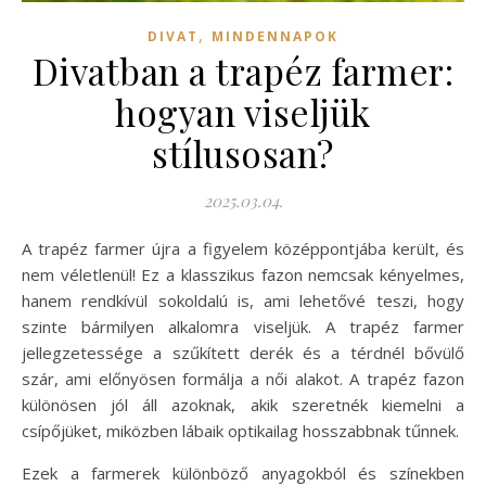
,
DIVAT
MINDENNAPOK
Divatban a trapéz farmer:
hogyan viseljük
stílusosan?
2025.03.04.
A trapéz farmer újra a figyelem középpontjába került, és
nem véletlenül! Ez a klasszikus fazon nemcsak kényelmes,
hanem rendkívül sokoldalú is, ami lehetővé teszi, hogy
szinte bármilyen alkalomra viseljük. A trapéz farmer
jellegzetessége a szűkített derék és a térdnél bővülő
szár, ami előnyösen formálja a női alakot. A trapéz fazon
különösen jól áll azoknak, akik szeretnék kiemelni a
csípőjüket, miközben lábaik optikailag hosszabbnak tűnnek.
Ezek a farmerek különböző anyagokból és színekben