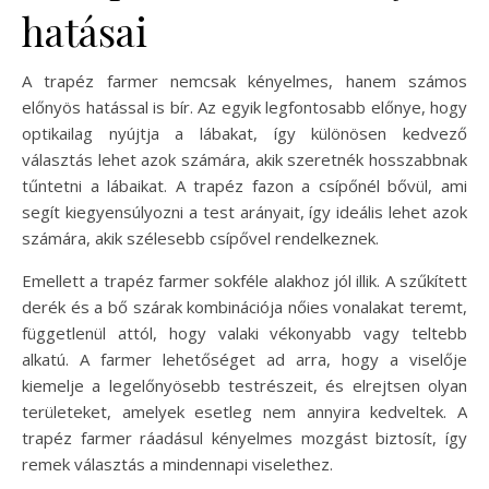
hatásai
A trapéz farmer nemcsak kényelmes, hanem számos
előnyös hatással is bír. Az egyik legfontosabb előnye, hogy
optikailag nyújtja a lábakat, így különösen kedvező
választás lehet azok számára, akik szeretnék hosszabbnak
tűntetni a lábaikat. A trapéz fazon a csípőnél bővül, ami
segít kiegyensúlyozni a test arányait, így ideális lehet azok
számára, akik szélesebb csípővel rendelkeznek.
Emellett a trapéz farmer sokféle alakhoz jól illik. A szűkített
derék és a bő szárak kombinációja nőies vonalakat teremt,
függetlenül attól, hogy valaki vékonyabb vagy teltebb
alkatú. A farmer lehetőséget ad arra, hogy a viselője
kiemelje a legelőnyösebb testrészeit, és elrejtsen olyan
területeket, amelyek esetleg nem annyira kedveltek. A
trapéz farmer ráadásul kényelmes mozgást biztosít, így
remek választás a mindennapi viselethez.