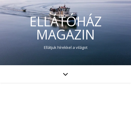
ELLÁTÓHÁZ
MAGAZIN
Ellátjuk hírekkel a világot