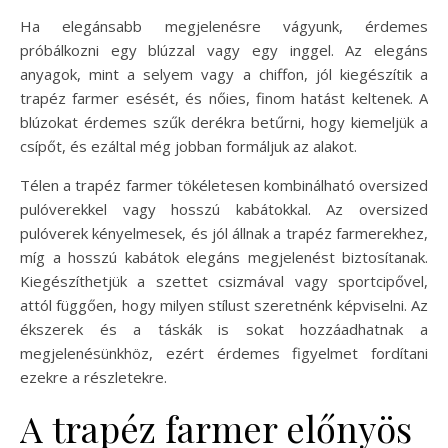
Ha elegánsabb megjelenésre vágyunk, érdemes
próbálkozni egy blúzzal vagy egy inggel. Az elegáns
anyagok, mint a selyem vagy a chiffon, jól kiegészítik a
trapéz farmer esését, és nőies, finom hatást keltenek. A
blúzokat érdemes szűk derékra betűrni, hogy kiemeljük a
csípőt, és ezáltal még jobban formáljuk az alakot.
Télen a trapéz farmer tökéletesen kombinálható oversized
pulóverekkel vagy hosszú kabátokkal. Az oversized
pulóverek kényelmesek, és jól állnak a trapéz farmerekhez,
míg a hosszú kabátok elegáns megjelenést biztosítanak.
Kiegészíthetjük a szettet csizmával vagy sportcipővel,
attól függően, hogy milyen stílust szeretnénk képviselni. Az
ékszerek és a táskák is sokat hozzáadhatnak a
megjelenésünkhöz, ezért érdemes figyelmet fordítani
ezekre a részletekre.
A trapéz farmer előnyös