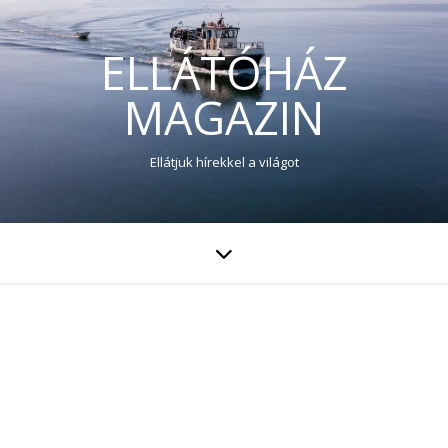
ELLÁTÓHÁZ
MAGAZIN
Ellátjuk hírekkel a világot