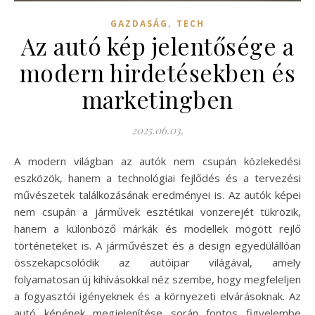
,
GAZDASÁG
TECH
Az autó kép jelentősége a
modern hirdetésekben és
marketingben
2025.06.03.
A modern világban az autók nem csupán közlekedési
eszközök, hanem a technológiai fejlődés és a tervezési
művészetek találkozásának eredményei is. Az autók képei
nem csupán a járművek esztétikai vonzerejét tükrözik,
hanem a különböző márkák és modellek mögött rejlő
történeteket is. A járművészet és a design egyedülállóan
összekapcsolódik az autóipar világával, amely
folyamatosan új kihívásokkal néz szembe, hogy megfeleljen
a fogyasztói igényeknek és a környezeti elvárásoknak. Az
autó képének megjelenítése során fontos figyelembe