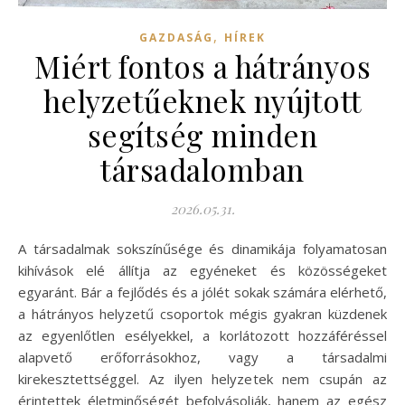
,
GAZDASÁG
HÍREK
Miért fontos a hátrányos
helyzetűeknek nyújtott
segítség minden
társadalomban
2026.05.31.
A társadalmak sokszínűsége és dinamikája folyamatosan
kihívások elé állítja az egyéneket és közösségeket
egyaránt. Bár a fejlődés és a jólét sokak számára elérhető,
a hátrányos helyzetű csoportok mégis gyakran küzdenek
az egyenlőtlen esélyekkel, a korlátozott hozzáféréssel
alapvető erőforrásokhoz, vagy a társadalmi
kirekesztettséggel. Az ilyen helyzetek nem csupán az
érintettek életminőségét befolyásolják, hanem az egész