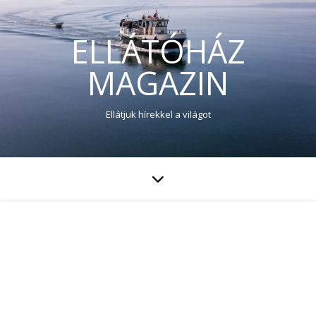
ELLÁTÓHÁZ
MAGAZIN
Ellátjuk hírekkel a világot