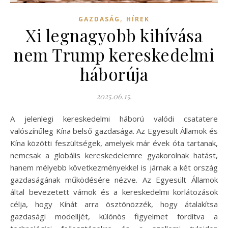
,
GAZDASÁG
HÍREK
Xi legnagyobb kihívása
nem Trump kereskedelmi
háborúja
2025.06.15.
A jelenlegi kereskedelmi háború valódi csatatere
valószínűleg Kína belső gazdasága. Az Egyesült Államok és
Kína közötti feszültségek, amelyek már évek óta tartanak,
nemcsak a globális kereskedelemre gyakorolnak hatást,
hanem mélyebb következményekkel is járnak a két ország
gazdaságának működésére nézve. Az Egyesült Államok
által bevezetett vámok és a kereskedelmi korlátozások
célja, hogy Kínát arra ösztönözzék, hogy átalakítsa
gazdasági modelljét, különös figyelmet fordítva a