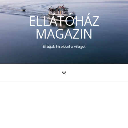
ELLÁTÓHÁZ
MAGAZIN
Ellátjuk hírekkel a világot