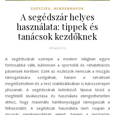
,
EGÉSZSÉG
MINDENNAPOK
A segédszár helyes
használata: tippek és
tanácsok kezdőknek
2024.12.13.
A segédszárak szerepe a modern világban egyre
fontosabbá válik, különösen a sportolók és rehabilitációs
páciensek körében. Ezek az eszközök nemcsak a mozgás
támogatására szolgálnak, hanem a sérülések
megelőzésében és a test stabilizálásában is kulcsszerepet
játszanak. A segédszárak különböző típusai közül a
megfelelő kiválasztása és használata elengedhetetlen
ahhoz, hogy maximális hatékonysággal támogassák a
felhasználót. A segédszár használata nem csupán a
mozgás megkönnyítését jelenti, hanem a testtartás