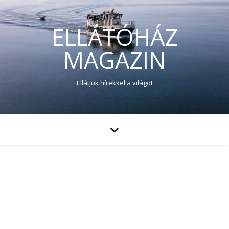
ELLÁTÓHÁZ
MAGAZIN
Ellátjuk hírekkel a világot