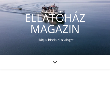
ELLÁTÓHÁZ
MAGAZIN
Ellátjuk hírekkel a világot