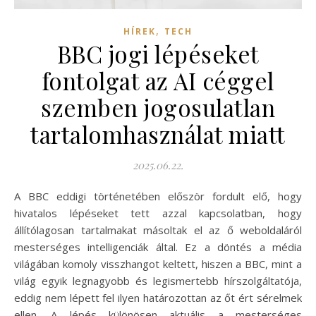
,
HÍREK
TECH
BBC jogi lépéseket
fontolgat az AI céggel
szemben jogosulatlan
tartalomhasználat miatt
2025.06.22.
A BBC eddigi történetében először fordult elő, hogy
hivatalos lépéseket tett azzal kapcsolatban, hogy
állítólagosan tartalmakat másoltak el az ő weboldaláról
mesterséges intelligenciák által. Ez a döntés a média
világában komoly visszhangot keltett, hiszen a BBC, mint a
világ egyik legnagyobb és legismertebb hírszolgáltatója,
eddig nem lépett fel ilyen határozottan az őt ért sérelmek
ellen. A lépés különösen aktuális a mesterséges