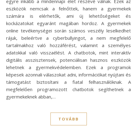
egyre inkább a mindennapi élet részévé válnak. Ezek az
eszközök nemcsak a felnőttek, hanem a gyermekek
számára is elérhetők, ami új lehetőségeket és
kockázatokat egyaránt magában hordoz. A gyermekek
online tevékenységei során számos veszély leselkedhet
rájuk, beleértve a cyberbullyingot, a nem megfelelő
tartalmakhoz való hozzáférést, valamint a személyes
adatokkal való visszaélést. A chatbotok, mint interaktív
digitális asszisztensek, potenciálisan hasznos eszközök
lehetnek a gyermekvédelemben. Ezek a programok
képesek azonnali válaszokat adni, információkat nyújtani és
támogatást biztosítani a fiatal felhasználóknak. A
megfelelően programozott chatbotok segíthetnek a
gyermekeknek abban,…
TOVÁBB