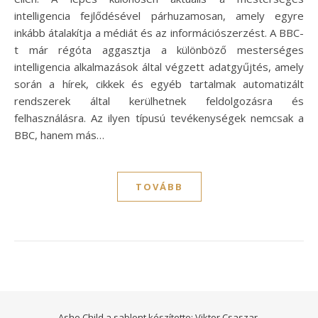
intelligencia fejlődésével párhuzamosan, amely egyre
inkább átalakítja a médiát és az információszerzést. A BBC-
t már régóta aggasztja a különböző mesterséges
intelligencia alkalmazások által végzett adatgyűjtés, amely
során a hírek, cikkek és egyéb tartalmak automatizált
rendszerek által kerülhetnek feldolgozásra és
felhasználásra. Az ilyen típusú tevékenységek nemcsak a
BBC, hanem más…
TOVÁBB
Ashe Child a sablont készítette:
Viktor Csaszar.