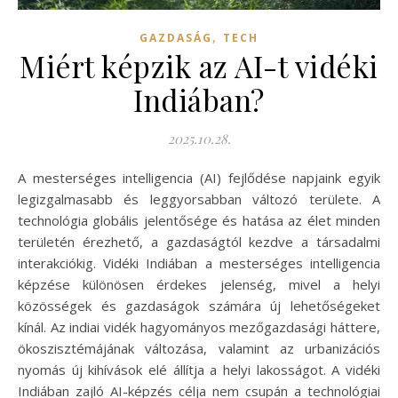
,
GAZDASÁG
TECH
Miért képzik az AI-t vidéki
Indiában?
2025.10.28.
A mesterséges intelligencia (AI) fejlődése napjaink egyik
legizgalmasabb és leggyorsabban változó területe. A
technológia globális jelentősége és hatása az élet minden
területén érezhető, a gazdaságtól kezdve a társadalmi
interakciókig. Vidéki Indiában a mesterséges intelligencia
képzése különösen érdekes jelenség, mivel a helyi
közösségek és gazdaságok számára új lehetőségeket
kínál. Az indiai vidék hagyományos mezőgazdasági háttere,
ökoszisztémájának változása, valamint az urbanizációs
nyomás új kihívások elé állítja a helyi lakosságot. A vidéki
Indiában zajló AI-képzés célja nem csupán a technológiai