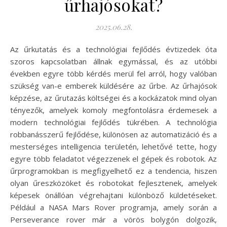
űrhajósokat?
2025.06.28.
Az űrkutatás és a technológiai fejlődés évtizedek óta
szoros kapcsolatban állnak egymással, és az utóbbi
években egyre több kérdés merül fel arról, hogy valóban
szükség van-e emberek küldésére az űrbe. Az űrhajósok
képzése, az űrutazás költségei és a kockázatok mind olyan
tényezők, amelyek komoly megfontolásra érdemesek a
modern technológiai fejlődés tükrében. A technológia
robbanásszerű fejlődése, különösen az automatizáció és a
mesterséges intelligencia területén, lehetővé tette, hogy
egyre több feladatot végezzenek el gépek és robotok. Az
űrprogramokban is megfigyelhető ez a tendencia, hiszen
olyan űreszközöket és robotokat fejlesztenek, amelyek
képesek önállóan végrehajtani különböző küldetéseket.
Például a NASA Mars Rover programja, amely során a
Perseverance rover már a vörös bolygón dolgozik,