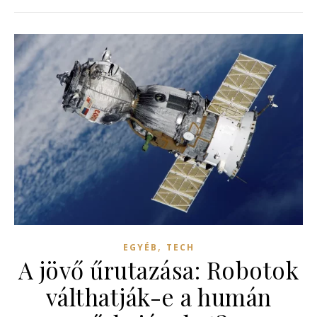
,
EGYÉB
TECH
A jövő űrutazása: Robotok
válthatják-e a humán