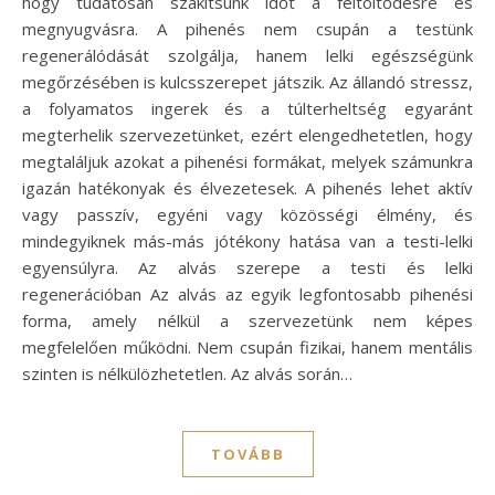
hogy tudatosan szakítsunk időt a feltöltődésre és
megnyugvásra. A pihenés nem csupán a testünk
regenerálódását szolgálja, hanem lelki egészségünk
megőrzésében is kulcsszerepet játszik. Az állandó stressz,
a folyamatos ingerek és a túlterheltség egyaránt
megterhelik szervezetünket, ezért elengedhetetlen, hogy
megtaláljuk azokat a pihenési formákat, melyek számunkra
igazán hatékonyak és élvezetesek. A pihenés lehet aktív
vagy passzív, egyéni vagy közösségi élmény, és
mindegyiknek más-más jótékony hatása van a testi-lelki
egyensúlyra. Az alvás szerepe a testi és lelki
regenerációban Az alvás az egyik legfontosabb pihenési
forma, amely nélkül a szervezetünk nem képes
megfelelően működni. Nem csupán fizikai, hanem mentális
szinten is nélkülözhetetlen. Az alvás során…
TOVÁBB