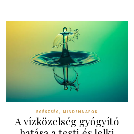
,
EGÉSZSÉG
MINDENNAPOK
A vízközelség gyógyító
hatása a testi és lelki