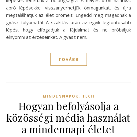
képesek lehetünk a boldogságra. A helyes úton haladva,
apró lépésekkel visszanyerhetjük önmagunkat, és újra
megtalálhatjuk az élet örömeit. Engedd meg magadnak a
gyász folyamatát A szakítás után az egyik legfontosabb
lépés, hogy elfogadjuk a fájdalmat és ne próbáljuk
elnyomni az érzéseinket. A gyász nem…
TOVÁBB
,
MINDENNAPOK
TECH
Hogyan befolyásolja a
közösségi média használat
a mindennapi életet