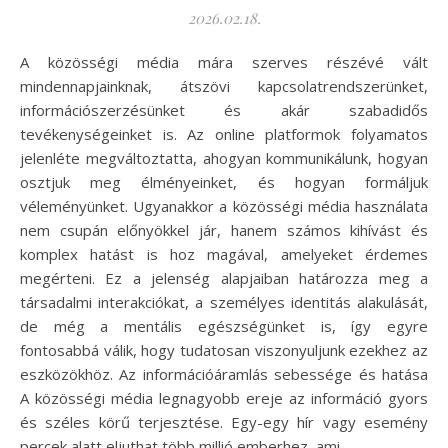
2026.02.18.
A közösségi média mára szerves részévé vált
mindennapjainknak, átszövi kapcsolatrendszerünket,
információszerzésünket és akár szabadidős
tevékenységeinket is. Az online platformok folyamatos
jelenléte megváltoztatta, ahogyan kommunikálunk, hogyan
osztjuk meg élményeinket, és hogyan formáljuk
véleményünket. Ugyanakkor a közösségi média használata
nem csupán előnyökkel jár, hanem számos kihívást és
komplex hatást is hoz magával, amelyeket érdemes
megérteni. Ez a jelenség alapjaiban határozza meg a
társadalmi interakciókat, a személyes identitás alakulását,
de még a mentális egészségünket is, így egyre
fontosabbá válik, hogy tudatosan viszonyuljunk ezekhez az
eszközökhöz. Az információáramlás sebessége és hatása
A közösségi média legnagyobb ereje az információ gyors
és széles körű terjesztése. Egy-egy hír vagy esemény
percek alatt eljuthat több millió emberhez, ami…