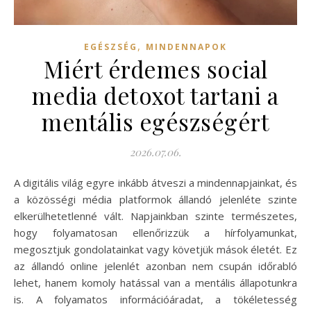
,
EGÉSZSÉG
MINDENNAPOK
Miért érdemes social
media detoxot tartani a
mentális egészségért
2026.07.06.
A digitális világ egyre inkább átveszi a mindennapjainkat, és
a közösségi média platformok állandó jelenléte szinte
elkerülhetetlenné vált. Napjainkban szinte természetes,
hogy folyamatosan ellenőrizzük a hírfolyamunkat,
megosztjuk gondolatainkat vagy követjük mások életét. Ez
az állandó online jelenlét azonban nem csupán időrabló
lehet, hanem komoly hatással van a mentális állapotunkra
is. A folyamatos információáradat, a tökéletesség