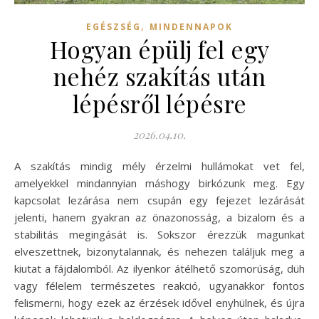
,
EGÉSZSÉG
MINDENNAPOK
Hogyan épülj fel egy
nehéz szakítás után
lépésről lépésre
2026.04.10.
A szakítás mindig mély érzelmi hullámokat vet fel,
amelyekkel mindannyian máshogy birkózunk meg. Egy
kapcsolat lezárása nem csupán egy fejezet lezárását
jelenti, hanem gyakran az önazonosság, a bizalom és a
stabilitás megingását is. Sokszor érezzük magunkat
elveszettnek, bizonytalannak, és nehezen találjuk meg a
kiutat a fájdalomból. Az ilyenkor átélhető szomorúság, düh
vagy félelem természetes reakció, ugyanakkor fontos
felismerni, hogy ezek az érzések idővel enyhülnek, és újra