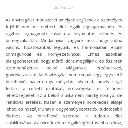
2026.05.26.
Az önvizsgálat módszerei amelyek segítenek a személyes
fejlődésben Az emberi élet egyik legizgalmasabb és
egyben legnagyobb kihívása a folyamatos fejlődés és
önmegvalósítás. Mindannyian vágyunk arra, hogy jobbá
váljunk, tudatosabbak legyünk, és harmóniában éljünk
önmagunkkal és környezetünkkel. Ehhez azonban
elengedhetetlen, hogy időről időre megálljunk, és őszintén
szembenézzünk belső világunkkal, érzéseinkkel,
gondolatainkkal. Az önvizsgálat nem csupán egy egyszerű
önreflexió, hanem egy mélyebb folyamat, amely segít
feltárni a rejtett mintákat, erősségeket és fejlődési
lehetőségeket. Ez a belső munka nem mindig könnyű, de
rendkívül értékes, hiszen a személyes növekedés alapja
lehet, és hozzájárulhat a kiegyensúlyozottabb, tudatosabb
élethez. Az önreflexió szerepe a tudatos élet
kialakításában Az önreflexió az egyik legfontosabb eszköz,