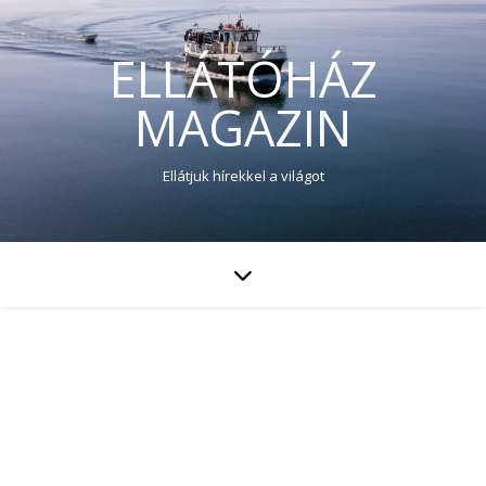
ELLÁTÓHÁZ
MAGAZIN
Ellátjuk hírekkel a világot