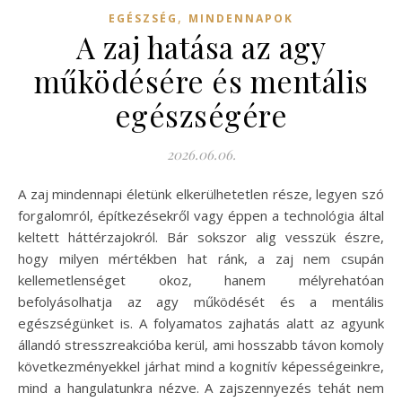
,
EGÉSZSÉG
MINDENNAPOK
A zaj hatása az agy
működésére és mentális
egészségére
2026.06.06.
A zaj mindennapi életünk elkerülhetetlen része, legyen szó
forgalomról, építkezésekről vagy éppen a technológia által
keltett háttérzajokról. Bár sokszor alig vesszük észre,
hogy milyen mértékben hat ránk, a zaj nem csupán
kellemetlenséget okoz, hanem mélyrehatóan
befolyásolhatja az agy működését és a mentális
egészségünket is. A folyamatos zajhatás alatt az agyunk
állandó stresszreakcióba kerül, ami hosszabb távon komoly
következményekkel járhat mind a kognitív képességeinkre,
mind a hangulatunkra nézve. A zajszennyezés tehát nem