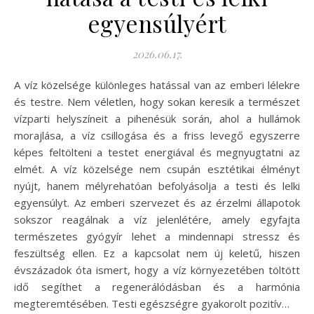
egyensúlyért
2026.06.17.
A víz közelsége különleges hatással van az emberi lélekre
és testre. Nem véletlen, hogy sokan keresik a természet
vízparti helyszíneit a pihenésük során, ahol a hullámok
morajlása, a víz csillogása és a friss levegő egyszerre
képes feltölteni a testet energiával és megnyugtatni az
elmét. A víz közelsége nem csupán esztétikai élményt
nyújt, hanem mélyrehatóan befolyásolja a testi és lelki
egyensúlyt. Az emberi szervezet és az érzelmi állapotok
sokszor reagálnak a víz jelenlétére, amely egyfajta
természetes gyógyír lehet a mindennapi stressz és
feszültség ellen. Ez a kapcsolat nem új keletű, hiszen
évszázadok óta ismert, hogy a víz környezetében töltött
idő segíthet a regenerálódásban és a harmónia
megteremtésében. Testi egészségre gyakorolt pozitív…