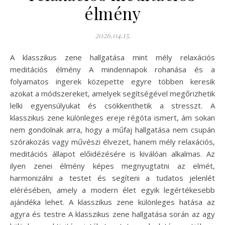
élmény
2026.04.15.
A klasszikus zene hallgatása mint mély relaxációs
meditációs élmény A mindennapok rohanása és a
folyamatos ingerek közepette egyre többen keresik
azokat a módszereket, amelyek segítségével megőrizhetik
lelki egyensúlyukat és csökkenthetik a stresszt. A
klasszikus zene különleges ereje régóta ismert, ám sokan
nem gondolnak arra, hogy a műfaj hallgatása nem csupán
szórakozás vagy művészi élvezet, hanem mély relaxációs,
meditációs állapot előidézésére is kiválóan alkalmas. Az
ilyen zenei élmény képes megnyugtatni az elmét,
harmonizálni a testet és segíteni a tudatos jelenlét
elérésében, amely a modern élet egyik legértékesebb
ajándéka lehet. A klasszikus zene különleges hatása az
agyra és testre A klasszikus zene hallgatása során az agy