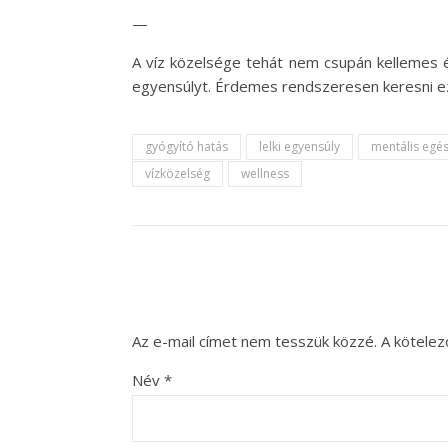
—
A víz közelsége tehát nem csupán kellemes él
egyensúlyt. Érdemes rendszeresen keresni eze
gyógyító hatás
lelki egyensúly
mentális egé
vízközelség
wellness
Az e-mail címet nem tesszük közzé.
A kötele
Név
*