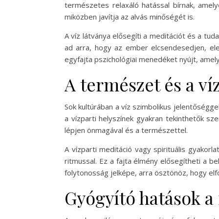
természetes relaxáló hatással bírnak, amely
miközben javítja az alvás minőségét is.
A víz látványa elősegíti a meditációt és a tud
ad arra, hogy az ember elcsendesedjen, el
egyfajta pszichológiai menedéket nyújt, amely 
A természet és a ví
Sok kultúrában a víz szimbolikus jelentőséggel
a vízparti helyszínek gyakran tekinthetők s
lépjen önmagával és a természettel.
A vízparti meditáció vagy spirituális gyako
ritmussal. Ez a fajta élmény elősegítheti a b
folytonosság jelképe, arra ösztönöz, hogy elfo
Gyógyító hatások a