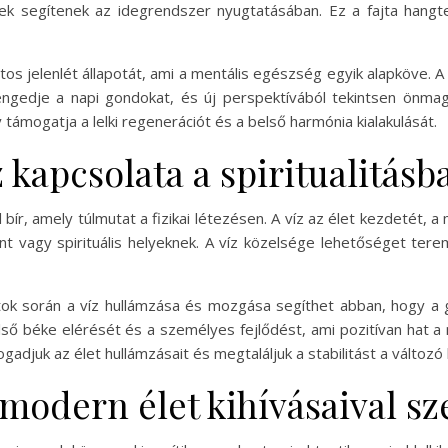
ek segítenek az idegrendszer nyugtatásában. Ez a fajta hangt
atos jelenlét állapotát, ami a mentális egészség egyik alapköve. 
engedje a napi gondokat, és új perspektívából tekintsen önma
támogatja a lelki regenerációt és a belső harmónia kialakulását.
z kapcsolata a spiritualitásb
 bír, amely túlmutat a fizikai létezésen. A víz az élet kezdetét, a
zent vagy spirituális helyeknek. A víz közelsége lehetőséget te
rlatok során a víz hullámzása és mozgása segíthet abban, hogy a
első béke elérését és a személyes fejlődést, ami pozitívan hat a m
gadjuk az élet hullámzásait és megtaláljuk a stabilitást a változ
 modern élet kihívásaival 