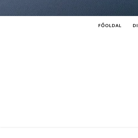
FŐOLDAL
D