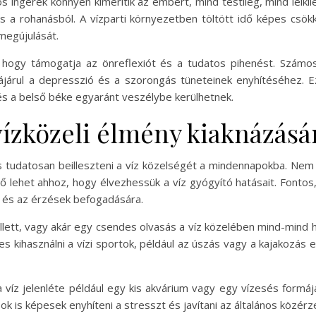
ingerek könnyen kimerítik az embert, mind testileg, mind lelkil
és a rohanásból. A vízparti környezetben töltött idő képes csökk
megújulását.
, hogy támogatja az önreflexiót és a tudatos pihenést. Számos
ájárul a depresszió és a szorongás tüneteinek enyhítéséhez. E
k és a belső béke egyaránt veszélybe kerülhetnek.
vízközeli élmény kiaknázásá
s tudatosan beilleszteni a víz közelségét a mindennapokba. Nem
dő lehet ahhoz, hogy élvezhessük a víz gyógyító hatásait. Fontos, 
 és az érzések befogadására.
ellett, vagy akár egy csendes olvasás a víz közelében mind-mind
 kihasználni a vízi sportok, például az úszás vagy a kajakozás 
víz jelenléte például egy kis akvárium vagy egy vízesés formáj
sok is képesek enyhíteni a stresszt és javítani az általános közérz