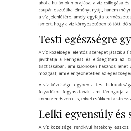
ahol a hullámok morajlása, a víz csillogása é
csupán esztétikai élményt nyújt, hanem mélyre
a víz jelenlétére, amely egyfajta természete
ismert, hogy a víz környezetében töltött id
Testi egészségre gy
A víz közelsége jelentős szerepet játszik a fi
javíthatja a keringést és elősegítheti az 
tisztításában, ami különösen hasznos lehet
mozgást, ami elengedhetetlen az egészsége
A víz közelsége egyben a test hidratáltságá
folyadékot fogyasztanak, ami támogatja a 
immunrendszerre is, mivel csökkenti a stres
Lelki egyensúly és 
A víz közelsége rendkívül hatékony eszköz 