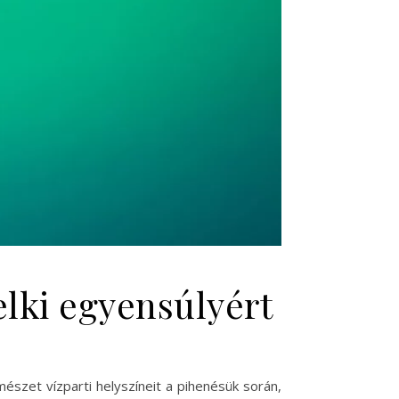
lelki egyensúlyért
észet vízparti helyszíneit a pihenésük során,