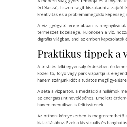
A modern világ gyors tempója és a folyamatos 
értékessé, hiszen segít kiszakadni a zajból 
kreativitás és a problémamegoldó képesség 
A víz gyógyító ereje abban is megnyilvánul
természet közelsége, különösen a víz, hozz
digitális világban, ahol az emberi kapcsolato
Praktikus tippek a 
A testi és lelki egyensúly érdekében érdeme
közeli tó, folyó vagy park vízpartja is elegen
hanem szánjunk időt a tudatos megfigyelésre
A séta a vízparton, a meditáció a hullámok m
az energiaszint növeléséhez. Emellett érdemes
hanem mentálisan is felfrissítenek.
Az otthoni környezetben is megteremthető a 
kialakításához. Ezek a kis vizuális és hanghatá