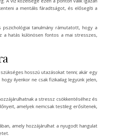
eg. A víz közelsége ezen a ponton válik igazán
enteni a mentális fáradtságot, és elősegíti a
 pszichológiai tanulmány rámutatott, hogy a
z a hatás különösen fontos a mai stresszes,
ra
 szükséges hosszú utazásokat tenni; akár egy
hogy ilyenkor ne csak fizikailag legyünk jelen,
 hozzájárulhatnak a stressz csökkentéséhez és
előnyeit, amelyek nemcsak testileg erősítenek,
ában, amely hozzájárulhat a nyugodt hangulat
etet.