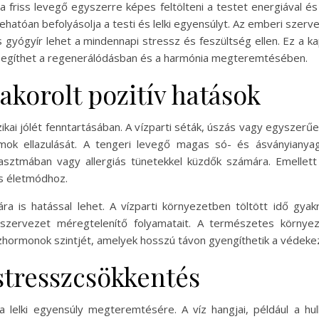
s a friss levegő egyszerre képes feltölteni a testet energiával
hatóan befolyásolja a testi és lelki egyensúlyt. Az emberi szerv
s gyógyír lehet a mindennapi stressz és feszültség ellen. Ez a k
ő segíthet a regenerálódásban és a harmónia megteremtésében.
akorolt pozitív hatások
zikai jólét fenntartásában. A vízparti séták, úszás vagy egyszerű
izmok ellazulását. A tengeri levegő magas só- és ásványianya
 asztmában vagy allergiás tünetekkel küzdők számára. Emellet
s életmódhoz.
ra is hatással lehet. A vízparti környezetben töltött idő gy
szervezet méregtelenítő folyamatait. A természetes környeze
szhormonok szintjét, amelyek hosszú távon gyengíthetik a védek
stresszcsökkentés
a lelki egyensúly megteremtésére. A víz hangjai, például a h