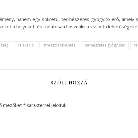
mény, hanem egy sokrétű, természetes gyógyító erő, amely segít
ket a helyeket, és tudatosan használni a víz adta lehetőségeket
szség
relaxáció
stresszcsökkentés
természetes gyógyulás
t
SZÓLJ HOZZÁ
ző mezőket
*
karakterrel jelöltük