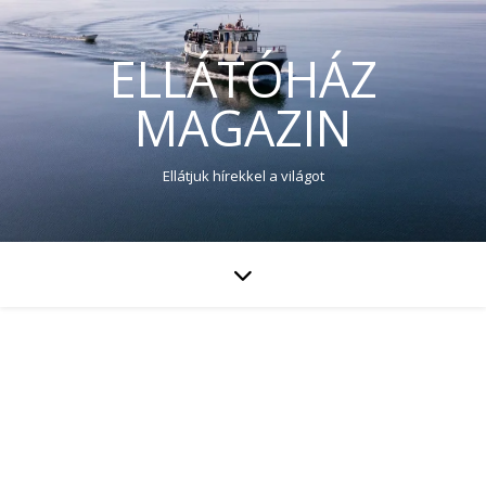
ELLÁTÓHÁZ
MAGAZIN
Ellátjuk hírekkel a világot