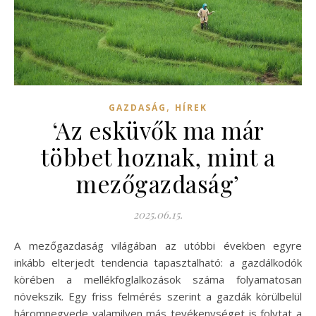
,
GAZDASÁG
HÍREK
‘Az esküvők ma már
többet hoznak, mint a
mezőgazdaság’
2025.06.15.
A mezőgazdaság világában az utóbbi években egyre
inkább elterjedt tendencia tapasztalható: a gazdálkodók
körében a mellékfoglalkozások száma folyamatosan
növekszik. Egy friss felmérés szerint a gazdák körülbelül
háromnegyede valamilyen más tevékenységet is folytat a