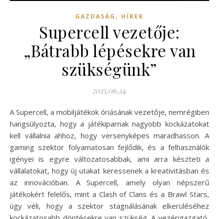
,
GAZDASÁG
HÍREK
Supercell vezetője:
„Bátrabb lépésekre van
szükségünk”
2025.06.24.
A Supercell, a mobiljátékok óriásának vezetője, nemrégiben
hangsúlyozta, hogy a játékiparnak nagyobb kockázatokat
kell vállalnia ahhoz, hogy versenyképes maradhasson. A
gaming szektor folyamatosan fejlődik, és a felhasználók
igényei is egyre változatosabbak, ami arra készteti a
vállalatokat, hogy új utakat keressenek a kreativitásban és
az innovációban. A Supercell, amely olyan népszerű
játékokért felelős, mint a Clash of Clans és a Brawl Stars,
úgy véli, hogy a szektor stagnálásának elkerüléséhez
kockázatosabb döntésekre van szükség. A vezérigazgató,