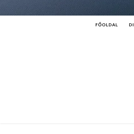
FŐOLDAL
D