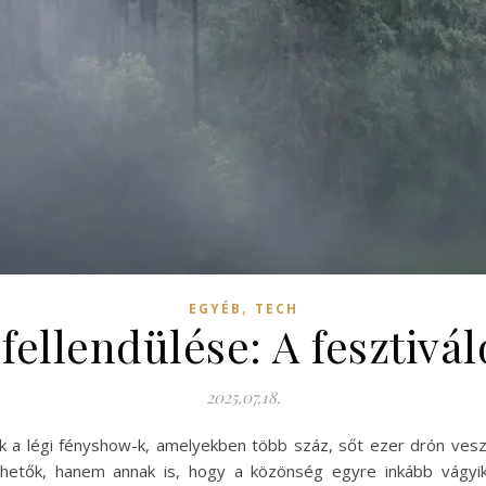
,
EGYÉB
TECH
ellendülése: A fesztiválo
2025.07.18.
a légi fényshow-k, amelyekben több száz, sőt ezer drón vesz r
hetők, hanem annak is, hogy a közönség egyre inkább vágyik