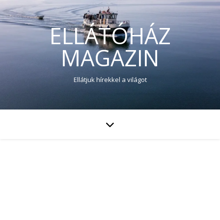
ELLÁTÓHÁZ
MAGAZIN
Ellátjuk hírekkel a világot