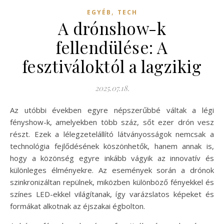
,
EGYÉB
TECH
A drónshow-k
fellendülése: A
fesztiváloktól a lagzikig
2025.07.18.
Az utóbbi években egyre népszerűbbé váltak a légi
fényshow-k, amelyekben több száz, sőt ezer drón vesz
részt. Ezek a lélegzetelállító látványosságok nemcsak a
technológia fejlődésének köszönhetők, hanem annak is,
hogy a közönség egyre inkább vágyik az innovatív és
különleges élményekre. Az események során a drónok
szinkronizáltan repülnek, miközben különböző fényekkel és
színes LED-ekkel világítanak, így varázslatos képeket és
formákat alkotnak az éjszakai égbolton.