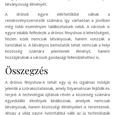
látványosság élményét.
A drónok egyre elérhetőbbé válnak a
rendezvényszervezők számára, így várhatóan a jövőben
még több eseményen találkozhatunk velük. A városok is
egyre inkább felfedezik a drónos fényshow-k lehetőségeit,
hiszen ezek nemcsak látványosak, hanem vonzzák a
turistákat is. A látványos bemutatók tehát nemcsak a helyi
közösség számára jelentenek élményt, hanem
hozzájárulnak a városok gazdasági fellendüléséhez is.
Összegzés
A drónos fényshow-k tehát egy új és izgalmas módját
jelentik a szórakoztatásnak, amely folyamatosan fejlődik és
terjed. A technológiai újítások révén a közönség számára
egyedülálló élmények kínálkoznak, amelyek nemcsak
látványosak, hanem közösségi élményeket is teremtenek.
Ahogy a világ egyre nyitottabbá válik az új technológiák