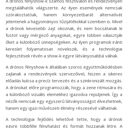
A drónos fényshow-k számos fesztiválon és rendezvényen
megtalálhatók világszerte. Az ilyen események nemcsak
szórakoztatóak, hanem környezetbarát alternatívát
jelentenek a hagyományos tűzijátékokkal szemben is. Mivel
a drónok kevesebb zajt okoznak, és nem bocsátanak ki
füstöt vagy mérgező anyagokat, egyre többen választják
őket a különböző ünnepségeken. Az ilyen programok iránti
kereslet folyamatosan növekszik, és a technológiai
fejlesztések révén a show-k egyre látványosabbá válnak.
A drónos fényshow-k általában szoros együttműködésben
zajlanak a rendezvények szervezőivel, hiszen a sikeres
előadás kulcsa a precíz tervezés és a szinkronizált mozgás.
A drónokat előre programozzák, hogy a zene ritmusára és
a különböző vizuális elemekhez igazodva repüljenek. Így a
nézők nemcsak egy egyszerű látványosságot élvezhetnek,
hanem egy igazi művészeti élmény részesévé válhatnak.
A technológiai fejlődés lehetővé tette, hogy a drónok
egyre többféle fényhatást és formát hozzanak létre. A