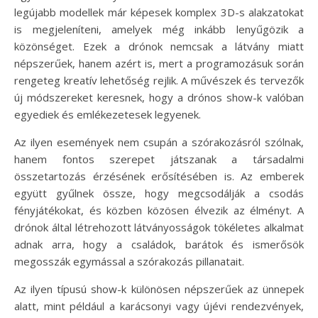
legújabb modellek már képesek komplex 3D-s alakzatokat
is megjeleníteni, amelyek még inkább lenyűgözik a
közönséget. Ezek a drónok nemcsak a látvány miatt
népszerűek, hanem azért is, mert a programozásuk során
rengeteg kreatív lehetőség rejlik. A művészek és tervezők
új módszereket keresnek, hogy a drónos show-k valóban
egyediek és emlékezetesek legyenek.
Az ilyen események nem csupán a szórakozásról szólnak,
hanem fontos szerepet játszanak a társadalmi
összetartozás érzésének erősítésében is. Az emberek
együtt gyűlnek össze, hogy megcsodálják a csodás
fényjátékokat, és közben közösen élvezik az élményt. A
drónok által létrehozott látványosságok tökéletes alkalmat
adnak arra, hogy a családok, barátok és ismerősök
megosszák egymással a szórakozás pillanatait.
Az ilyen típusú show-k különösen népszerűek az ünnepek
alatt, mint például a karácsonyi vagy újévi rendezvények,