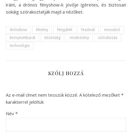
iránt, a drónos fényshow-k jövője ígéretes, és biztosan
sokáig szórakoztatják majd a nézőket.
drónshow
élmény
fényjáték
fesztivál
innováció
környezetbarát
közösség
rendezvény
szórakozás
technológia
SZÓLJ HOZZÁ
Az e-mail címet nem tesszük közzé.
A kötelező mezőket
*
karakterrel jelöltük
Név
*