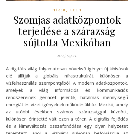
,
HÍREK
TECH
Szomjas adatközpontok
terjedése a szárazság
sújtotta Mexikóban
2025.09.11.
A digitális világ folyamatosan növekvő igényei új kihívások
elé állítják a globális infrastruktúrát, különösen a
vízfelhasználás szempontjából. A modern adatközpontok,
amelyek a világ információs és kommunikációs
rendszereinek gerincét jelentik, hatalmas mennyiségű
energiát és vizet igényelnek működésükhöz. Mexikó, amely
az utóbbi években számos szárazsággal küzdött,
különösen érintetté vált ezen a téren. A digitális fejlődés
és a klímaváltozás összefonódása egy olyan helyzetet
teremtett, ahol a vízhiány súlyosan befolyásolja az