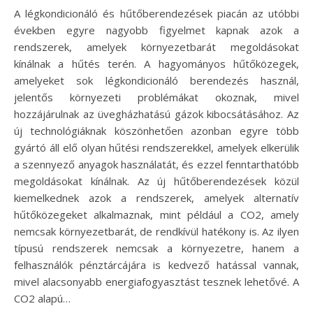
A légkondicionáló és hűtőberendezések piacán az utóbbi
években egyre nagyobb figyelmet kapnak azok a
rendszerek, amelyek környezetbarát megoldásokat
kínálnak a hűtés terén. A hagyományos hűtőközegek,
amelyeket sok légkondicionáló berendezés használ,
jelentős környezeti problémákat okoznak, mivel
hozzájárulnak az üvegházhatású gázok kibocsátásához. Az
új technológiáknak köszönhetően azonban egyre több
gyártó áll elő olyan hűtési rendszerekkel, amelyek elkerülik
a szennyező anyagok használatát, és ezzel fenntarthatóbb
megoldásokat kínálnak. Az új hűtőberendezések közül
kiemelkednek azok a rendszerek, amelyek alternatív
hűtőközegeket alkalmaznak, mint például a CO2, amely
nemcsak környezetbarát, de rendkívül hatékony is. Az ilyen
típusú rendszerek nemcsak a környezetre, hanem a
felhasználók pénztárcájára is kedvező hatással vannak,
mivel alacsonyabb energiafogyasztást tesznek lehetővé. A
CO2 alapú…