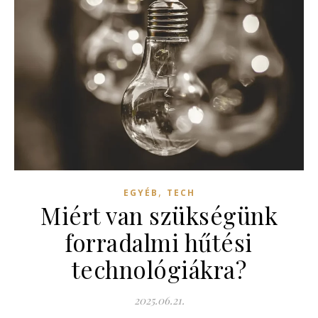
,
EGYÉB
TECH
Miért van szükségünk
forradalmi hűtési
technológiákra?
2025.06.21.