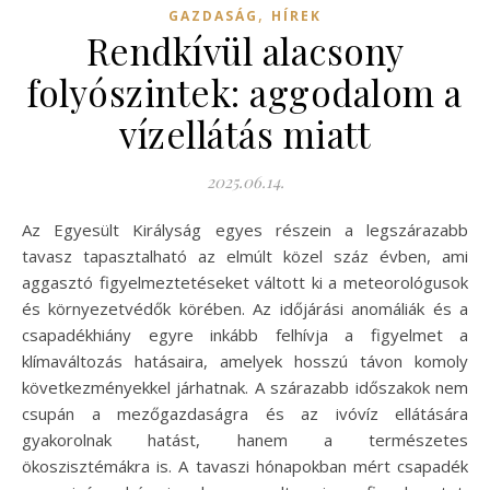
,
GAZDASÁG
HÍREK
Rendkívül alacsony
folyószintek: aggodalom a
vízellátás miatt
2025.06.14.
Az Egyesült Királyság egyes részein a legszárazabb
tavasz tapasztalható az elmúlt közel száz évben, ami
aggasztó figyelmeztetéseket váltott ki a meteorológusok
és környezetvédők körében. Az időjárási anomáliák és a
csapadékhiány egyre inkább felhívja a figyelmet a
klímaváltozás hatásaira, amelyek hosszú távon komoly
következményekkel járhatnak. A szárazabb időszakok nem
csupán a mezőgazdaságra és az ivóvíz ellátására
gyakorolnak hatást, hanem a természetes
ökoszisztémákra is. A tavaszi hónapokban mért csapadék