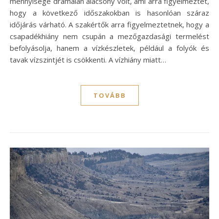
mennyisége drámaian alacsony volt, ami arra figyelmeztet,
hogy a következő időszakokban is hasonlóan száraz
időjárás várható. A szakértők arra figyelmeztetnek, hogy a
csapadékhiány nem csupán a mezőgazdasági termelést
befolyásolja, hanem a vízkészletek, például a folyók és
tavak vízszintjét is csökkenti. A vízhiány miatt…
TOVÁBB