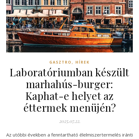
,
GASZTRO
HÍREK
Laboratóriumban készült
marhahús-burger:
Kaphat-e helyet az
éttermek menüjén?
2025.07.22.
Az utóbbi években a fenntartható élelmiszertermelés iránti