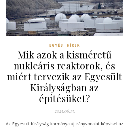
,
EGYÉB
HÍREK
Mik azok a kisméretű
nukleáris reaktorok, és
miért tervezik az Egyesült
Királyságban az
építésüket?
2025.06.13.
Az Egyesült Királyság kormánya új irányvonalat képvisel az