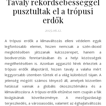
Tavaly rekordsebességgel
pusztultak el a trópusi
erdők
2025.06.12.
A trópusi erdők a klímaváltozás elleni védelem egyik
legfontosabb elemei, hiszen nemcsak a szén-dioxid
megkötésében játszanak kulcsszerepet, hanem a
biodiverzitás fenntartásában és a helyi közösségek
megélhetésében is. Azonban aggasztó hírek érkeztek a
trópusi erdők állapotáról, hiszen tavaly a valaha mért
leggyorsabb ütemben tűntek el a világ különböző tájain. A
jelenség mögött számos tényező áll, amelyek közvetlen
hatással vannak a globális ökoszisztémákra és a
klímaváltozásra. A trópusi erdők eltűnése nem csupán a fák
kivágásának következménye. A mezőgazdasági
terjeszkedés, a városiasodás, valamint az éghajlatváltozás