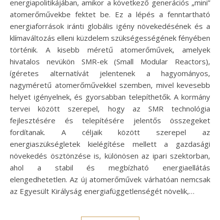
energiapolitikájában, amikor a következő generációs „mini”
atomerőművekbe fektet be. Ez a lépés a fenntartható
energiaforrások iránti globális igény növekedésének és a
klímaváltozás elleni küzdelem szükségességének fényében
történik. A kisebb méretű atomerőművek, amelyek
hivatalos nevükön SMR-ek (Small Modular Reactors),
ígéretes alternatívát jelentenek a hagyományos,
nagyméretű atomerőművekkel szemben, mivel kevesebb
helyet igényelnek, és gyorsabban telepíthetők. A kormány
tervei között szerepel, hogy az SMR technológia
fejlesztésére és telepítésére jelentős összegeket
fordítanak. A céljaik között szerepel az
energiaszükségletek kielégítése mellett a gazdasági
növekedés ösztönzése is, különösen az ipari szektorban,
ahol a stabil és megbízható energiaellátás
elengedhetetlen. Az új atomerőművek várhatóan nemcsak
az Egyesült Királyság energiafüggetlenségét növelik,…