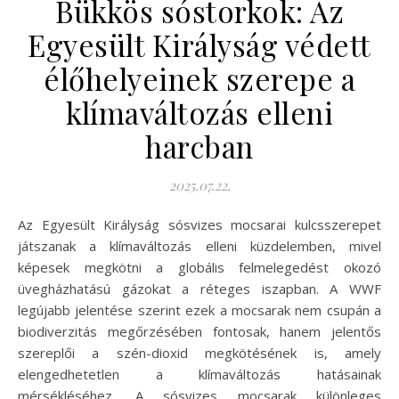
Bükkös sóstorkok: Az
Egyesült Királyság védett
élőhelyeinek szerepe a
klímaváltozás elleni
harcban
2025.07.22.
Az Egyesült Királyság sósvizes mocsarai kulcsszerepet
játszanak a klímaváltozás elleni küzdelemben, mivel
képesek megkötni a globális felmelegedést okozó
üvegházhatású gázokat a réteges iszapban. A WWF
legújabb jelentése szerint ezek a mocsarak nem csupán a
biodiverzitás megőrzésében fontosak, hanem jelentős
szereplői a szén-dioxid megkötésének is, amely
elengedhetetlen a klímaváltozás hatásainak
mérsékléséhez. A sósvizes mocsarak különleges