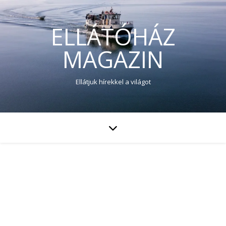
ELLÁTÓHÁZ
MAGAZIN
Ellátjuk hírekkel a világot