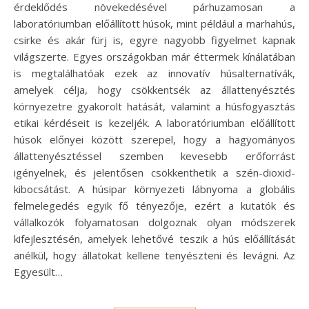
érdeklődés növekedésével párhuzamosan a
laboratóriumban előállított húsok, mint például a marhahús,
csirke és akár fürj is, egyre nagyobb figyelmet kapnak
világszerte. Egyes országokban már éttermek kínálatában
is megtalálhatóak ezek az innovatív húsalternatívák,
amelyek célja, hogy csökkentsék az állattenyésztés
környezetre gyakorolt hatását, valamint a húsfogyasztás
etikai kérdéseit is kezeljék. A laboratóriumban előállított
húsok előnyei között szerepel, hogy a hagyományos
állattenyésztéssel szemben kevesebb erőforrást
igényelnek, és jelentősen csökkenthetik a szén-dioxid-
kibocsátást. A húsipar környezeti lábnyoma a globális
felmelegedés egyik fő tényezője, ezért a kutatók és
vállalkozók folyamatosan dolgoznak olyan módszerek
kifejlesztésén, amelyek lehetővé teszik a hús előállítását
anélkül, hogy állatokat kellene tenyészteni és levágni. Az
Egyesült…