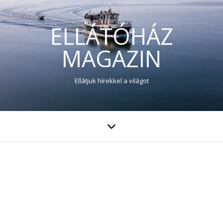
ELLÁTÓHÁZ
MAGAZIN
Ellátjuk hírekkel a világot