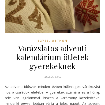
,
EGYÉB
OTTHON
Varázslatos adventi
kalendárium ötletek
gyerekeknek
2025.03.07.
Az adventi időszak minden évben különleges várakozást
hoz a családok életébe. A gyerekek számára ez a hónap
tele van izgalommal, hiszen a karácsony közeledtével
mindenki egyre jobban várja a jeles napot. Az adventi