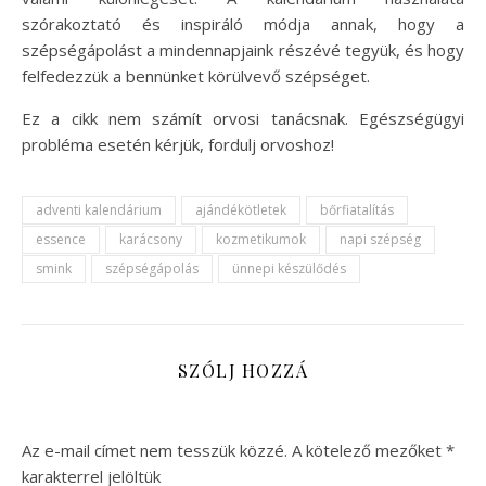
szórakoztató és inspiráló módja annak, hogy a
szépségápolást a mindennapjaink részévé tegyük, és hogy
felfedezzük a bennünket körülvevő szépséget.
Ez a cikk nem számít orvosi tanácsnak. Egészségügyi
probléma esetén kérjük, fordulj orvoshoz!
adventi kalendárium
ajándékötletek
bőrfiatalítás
essence
karácsony
kozmetikumok
napi szépség
smink
szépségápolás
ünnepi készülődés
SZÓLJ HOZZÁ
Az e-mail címet nem tesszük közzé.
A kötelező mezőket
*
karakterrel jelöltük