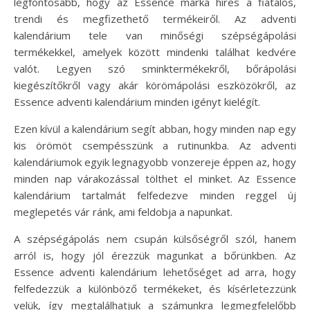
legfontosabb, hogy az Essence márka híres a fiatalos,
trendi és megfizethető termékeiről. Az adventi
kalendárium tele van minőségi szépségápolási
termékekkel, amelyek között mindenki találhat kedvére
valót. Legyen szó sminktermékekről, bőrápolási
kiegészítőkről vagy akár körömápolási eszközökről, az
Essence adventi kalendárium minden igényt kielégít.
Ezen kívül a kalendárium segít abban, hogy minden nap egy
kis örömöt csempésszünk a rutinunkba. Az adventi
kalendáriumok egyik legnagyobb vonzereje éppen az, hogy
minden nap várakozással tölthet el minket. Az Essence
kalendárium tartalmát felfedezve minden reggel új
meglepetés vár ránk, ami feldobja a napunkat.
A szépségápolás nem csupán külsőségről szól, hanem
arról is, hogy jól érezzük magunkat a bőrünkben. Az
Essence adventi kalendárium lehetőséget ad arra, hogy
felfedezzük a különböző termékeket, és kísérletezzünk
velük, így megtalálhatjuk a számunkra legmegfelelőbb