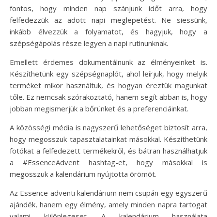
fontos, hogy minden nap szánjunk időt arra, hogy
felfedezzük az adott napi meglepetést. Ne siessünk,
inkább élvezzük a folyamatot, és hagyjuk, hogy a
szépségápolás része legyen a napi rutinunknak.
Emellett érdemes dokumentálnunk az élményeinket is.
Készíthetünk egy szépségnaplót, ahol leírjuk, hogy melyik
terméket mikor használtuk, és hogyan éreztük magunkat
tőle. Ez nemcsak szórakoztató, hanem segít abban is, hogy
jobban megismerjük a bőrünket és a preferenciáinkat.
A közösségi média is nagyszerű lehetőséget biztosít arra,
hogy megosszuk tapasztalatainkat másokkal. Készíthetünk
fotókat a felfedezett termékekről, és bátran használhatjuk
a #EssenceAdvent hashtag-et, hogy másokkal is
megosszuk a kalendárium nyújtotta örömöt.
Az Essence adventi kalendárium nem csupán egy egyszerű
ajándék, hanem egy élmény, amely minden napra tartogat
valami különlegeset. A kalendárium használata