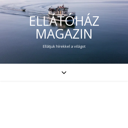
ELLÁTÓHÁZ
MAGAZIN
Ellátjuk hírekkel a világot