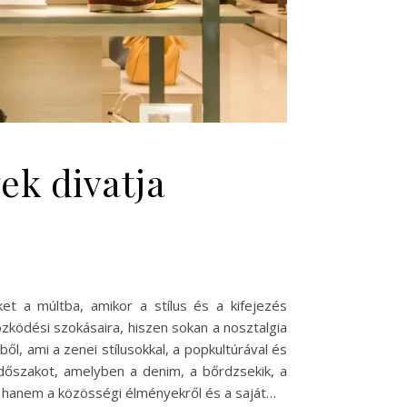
vek divatja
ket a múltba, amikor a stílus és a kifejezés
zködési szokásaira, hiszen sokan a nosztalgia
l, ami a zenei stílusokkal, a popkultúrával és
időszakot, amelyben a denim, a bőrdzsekik, a
t, hanem a közösségi élményekről és a saját…