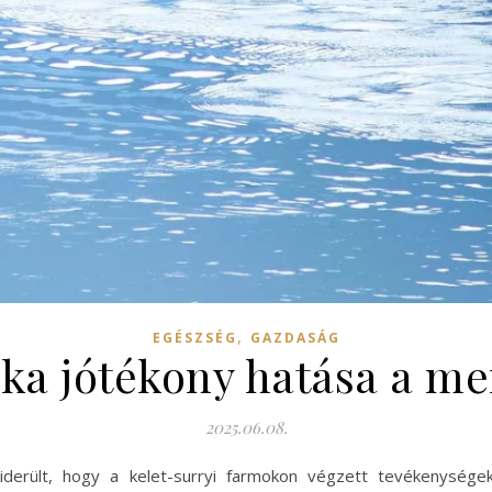
,
EGÉSZSÉG
GAZDASÁG
a jótékony hatása a me
2025.06.08.
derült, hogy a kelet-surryi farmokon végzett tevékenységek p