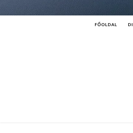
FŐOLDAL
D