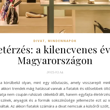
,
DIVAT
MINDENNAPOK
etérzés: a kilencvenes é
Magyarországon
2025.03.14.
a körülbelül olyan, mint egy időutazás, amely visszarepít min
kkori trendek máig hatással vannak a fiatalok és idősebbek öltö
tja nem csupán ruházati cikkekből állt, hanem egyfajta életérzésbő
 színek, anyagok és a formák sokszínűsége jellemezte ezt az 
áltak. Az akkori fiatalok számára a divat nemcsak a külsőről szól