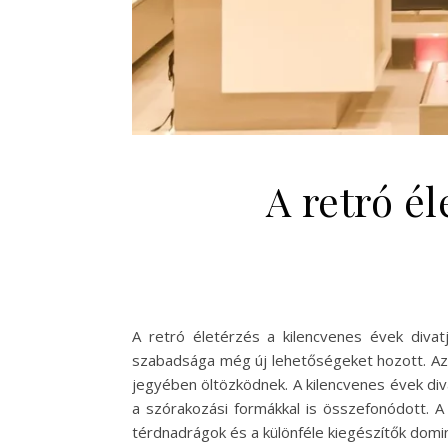
A retró él
A retró életérzés a kilencvenes évek divatj
szabadsága még új lehetőségeket hozott. Az a
jegyében öltözködnek. A kilencvenes évek diva
a szórakozási formákkal is összefonódott. A
térdnadrágok és a különféle kiegészítők domin