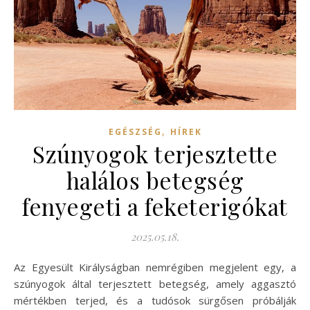
,
EGÉSZSÉG
HÍREK
Szúnyogok terjesztette
halálos betegség
fenyegeti a feketerigókat
2025.05.18.
Az Egyesült Királyságban nemrégiben megjelent egy, a
szúnyogok által terjesztett betegség, amely aggasztó
mértékben terjed, és a tudósok sürgősen próbálják