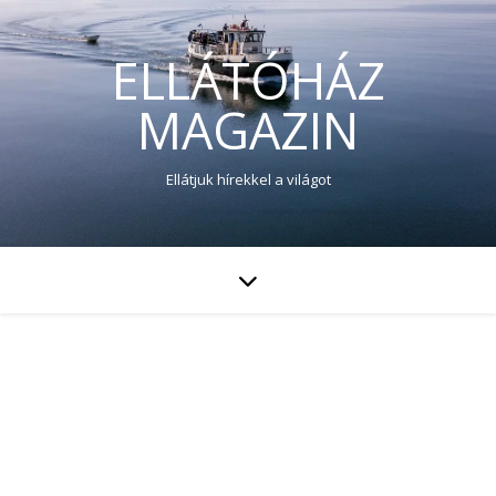
ELLÁTÓHÁZ
MAGAZIN
Ellátjuk hírekkel a világot