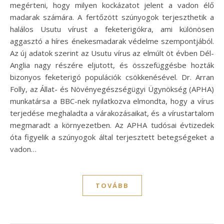
megérteni, hogy milyen kockázatot jelent a vadon élő
madarak számára. A fertőzött szúnyogok terjeszthetik a
halálos Usutu vírust a feketerigókra, ami különösen
aggasztó a híres énekesmadarak védelme szempontjából.
Az új adatok szerint az Usutu vírus az elmúlt öt évben Dél-
Anglia nagy részére eljutott, és összefüggésbe hozták
bizonyos feketerigó populációk csökkenésével. Dr. Arran
Folly, az Állat- és Növényegészségügyi Ügynökség (APHA)
munkatársa a BBC-nek nyilatkozva elmondta, hogy a vírus
terjedése meghaladta a várakozásaikat, és a vírustartalom
megmaradt a környezetben. Az APHA tudósai évtizedek
óta figyelik a szúnyogok által terjesztett betegségeket a
vadon…
TOVÁBB