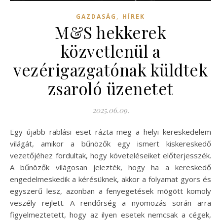
,
GAZDASÁG
HÍREK
M&S hekkerek
közvetlenül a
vezérigazgatónak küldtek
zsaroló üzenetet
2025.06.09.
Egy újabb rablási eset rázta meg a helyi kereskedelem
világát, amikor a bűnözők egy ismert kiskereskedő
vezetőjéhez fordultak, hogy követeléseiket előterjesszék.
A bűnözők világosan jelezték, hogy ha a kereskedő
engedelmeskedik a kérésüknek, akkor a folyamat gyors és
egyszerű lesz, azonban a fenyegetések mögött komoly
veszély rejlett. A rendőrség a nyomozás során arra
figyelmeztetett, hogy az ilyen esetek nemcsak a cégek,