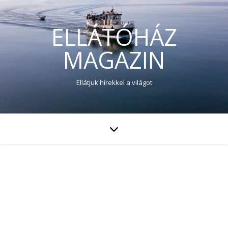
ELLÁTÓHÁZ
MAGAZIN
Ellátjuk hírekkel a világot