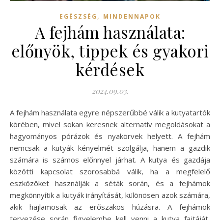
,
EGÉSZSÉG
MINDENNAPOK
A fejhám használata:
előnyök, tippek és gyakori
kérdések
2024.09.03.
A fejhám használata egyre népszerűbbé válik a kutyatartók
körében, mivel sokan keresnek alternatív megoldásokat a
hagyományos pórázok és nyakörvek helyett. A fejhám
nemcsak a kutyák kényelmét szolgálja, hanem a gazdik
számára is számos előnnyel járhat. A kutya és gazdája
közötti kapcsolat szorosabbá válik, ha a megfelelő
eszközöket használják a séták során, és a fejhámok
megkönnyítik a kutyák irányítását, különösen azok számára,
akik hajlamosak az erőszakos húzásra. A fejhámok
tervezése során figyelembe kell venni a kutya fajtáját,