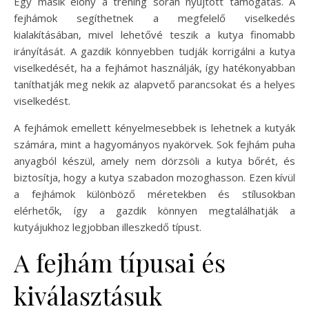
Egy másik előny a tréning során nyújtott támogatás. A
fejhámok segíthetnek a megfelelő viselkedés
kialakításában, mivel lehetővé teszik a kutya finomabb
irányítását. A gazdik könnyebben tudják korrigálni a kutya
viselkedését, ha a fejhámot használják, így hatékonyabban
taníthatják meg nekik az alapvető parancsokat és a helyes
viselkedést.
A fejhámok emellett kényelmesebbek is lehetnek a kutyák
számára, mint a hagyományos nyakörvek. Sok fejhám puha
anyagból készül, amely nem dörzsöli a kutya bőrét, és
biztosítja, hogy a kutya szabadon mozoghasson. Ezen kívül
a fejhámok különböző méretekben és stílusokban
elérhetők, így a gazdik könnyen megtalálhatják a
kutyájukhoz legjobban illeszkedő típust.
A fejhám típusai és
kiválasztásuk