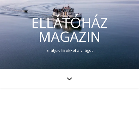
ELLÁTÓHÁZ
MAGAZIN
Ellátjuk hírekkel a világot