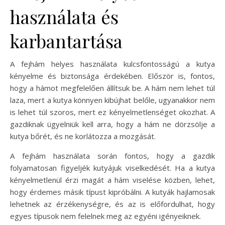
használata és
karbantartása
A fejhám helyes használata kulcsfontosságú a kutya
kényelme és biztonsága érdekében. Először is, fontos,
hogy a hámot megfelelően állítsuk be. A hám nem lehet túl
laza, mert a kutya könnyen kibújhat belőle, ugyanakkor nem
is lehet túl szoros, mert ez kényelmetlenséget okozhat. A
gazdiknak ügyelniük kell arra, hogy a hám ne dörzsölje a
kutya bőrét, és ne korlátozza a mozgását.
A fejhám használata során fontos, hogy a gazdik
folyamatosan figyeljék kutyájuk viselkedését. Ha a kutya
kényelmetlenül érzi magát a hám viselése közben, lehet,
hogy érdemes másik típust kipróbálni. A kutyák hajlamosak
lehetnek az érzékenységre, és az is előfordulhat, hogy
egyes típusok nem felelnek meg az egyéni igényeiknek.