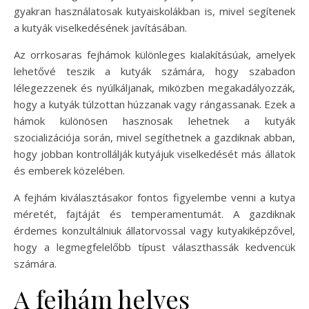
gyakran használatosak kutyaiskolákban is, mivel segítenek
a kutyák viselkedésének javításában.
Az orrkosaras fejhámok különleges kialakításúak, amelyek
lehetővé teszik a kutyák számára, hogy szabadon
lélegezzenek és nyúlkáljanak, miközben megakadályozzák,
hogy a kutyák túlzottan húzzanak vagy rángassanak. Ezek a
hámok különösen hasznosak lehetnek a kutyák
szocializációja során, mivel segíthetnek a gazdiknak abban,
hogy jobban kontrollálják kutyájuk viselkedését más állatok
és emberek közelében.
A fejhám kiválasztásakor fontos figyelembe venni a kutya
méretét, fajtáját és temperamentumát. A gazdiknak
érdemes konzultálniuk állatorvossal vagy kutyakiképzővel,
hogy a legmegfelelőbb típust választhassák kedvencük
számára.
A fejhám helyes