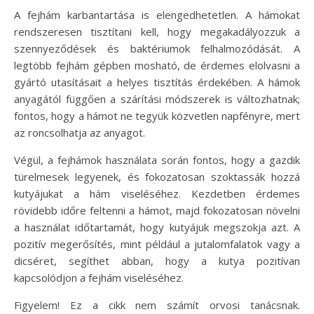
A fejhám karbantartása is elengedhetetlen. A hámokat
rendszeresen tisztítani kell, hogy megakadályozzuk a
szennyeződések és baktériumok felhalmozódását. A
legtöbb fejhám gépben mosható, de érdemes elolvasni a
gyártó utasításait a helyes tisztítás érdekében. A hámok
anyagától függően a szárítási módszerek is változhatnak;
fontos, hogy a hámot ne tegyük közvetlen napfényre, mert
az roncsolhatja az anyagot.
Végül, a fejhámok használata során fontos, hogy a gazdik
türelmesek legyenek, és fokozatosan szoktassák hozzá
kutyájukat a hám viseléséhez. Kezdetben érdemes
rövidebb időre feltenni a hámot, majd fokozatosan növelni
a használat időtartamát, hogy kutyájuk megszokja azt. A
pozitív megerősítés, mint például a jutalomfalatok vagy a
dicséret, segíthet abban, hogy a kutya pozitívan
kapcsolódjon a fejhám viseléséhez.
Figyelem! Ez a cikk nem számít orvosi tanácsnak.