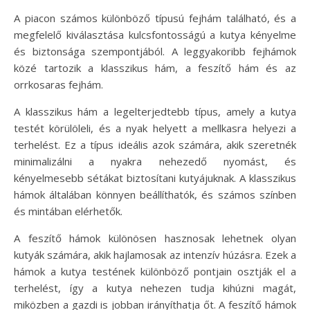
A piacon számos különböző típusú fejhám található, és a
megfelelő kiválasztása kulcsfontosságú a kutya kényelme
és biztonsága szempontjából. A leggyakoribb fejhámok
közé tartozik a klasszikus hám, a feszítő hám és az
orrkosaras fejhám.
A klasszikus hám a legelterjedtebb típus, amely a kutya
testét körülöleli, és a nyak helyett a mellkasra helyezi a
terhelést. Ez a típus ideális azok számára, akik szeretnék
minimalizálni a nyakra nehezedő nyomást, és
kényelmesebb sétákat biztosítani kutyájuknak. A klasszikus
hámok általában könnyen beállíthatók, és számos színben
és mintában elérhetők.
A feszítő hámok különösen hasznosak lehetnek olyan
kutyák számára, akik hajlamosak az intenzív húzásra. Ezek a
hámok a kutya testének különböző pontjain osztják el a
terhelést, így a kutya nehezen tudja kihúzni magát,
miközben a gazdi is jobban irányíthatja őt. A feszítő hámok