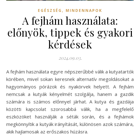
,
EGÉSZSÉG
MINDENNAPOK
A fejhám használata:
előnyök, tippek és gyakori
kérdések
2024.09.03.
A fejhám használata egyre népszerűbbé válik a kutyatartók
körében, mivel sokan keresnek alternatív megoldásokat a
hagyományos pórázok és nyakörvek helyett. A fejhám
nemcsak a kutyák kényelmét szolgálja, hanem a gazdik
számára is számos előnnyel járhat. A kutya és gazdája
közötti kapcsolat szorosabbá válik, ha a megfelelő
eszközöket használják a séták során, és a fejhámok
megkönnyítik a kutyák irányítását, különösen azok számára,
akik hajlamosak az erőszakos húzásra.