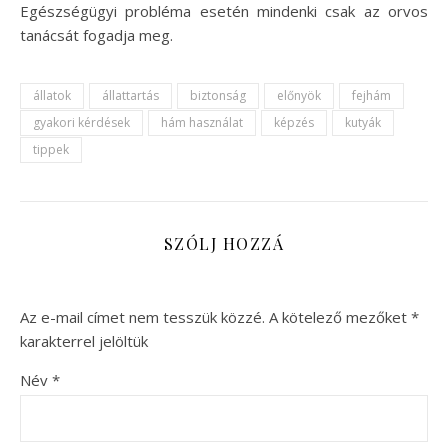
Egészségügyi probléma esetén mindenki csak az orvos
tanácsát fogadja meg.
állatok
állattartás
biztonság
előnyök
fejhám
gyakori kérdések
hám használat
képzés
kutyák
tippek
SZÓLJ HOZZÁ
Az e-mail címet nem tesszük közzé.
A kötelező mezőket
*
karakterrel jelöltük
Név
*