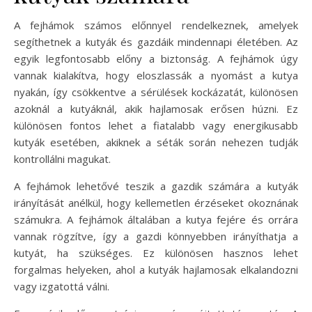
A fejhámok számos előnnyel rendelkeznek, amelyek
segíthetnek a kutyák és gazdáik mindennapi életében. Az
egyik legfontosabb előny a biztonság. A fejhámok úgy
vannak kialakítva, hogy eloszlassák a nyomást a kutya
nyakán, így csökkentve a sérülések kockázatát, különösen
azoknál a kutyáknál, akik hajlamosak erősen húzni. Ez
különösen fontos lehet a fiatalabb vagy energikusabb
kutyák esetében, akiknek a séták során nehezen tudják
kontrollálni magukat.
A fejhámok lehetővé teszik a gazdik számára a kutyák
irányítását anélkül, hogy kellemetlen érzéseket okoznának
számukra. A fejhámok általában a kutya fejére és orrára
vannak rögzítve, így a gazdi könnyebben irányíthatja a
kutyát, ha szükséges. Ez különösen hasznos lehet
forgalmas helyeken, ahol a kutyák hajlamosak elkalandozni
vagy izgatottá válni.