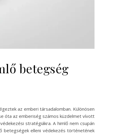
imlő betegség
 végeztek az emberi társadalomban. Különösen
ése óta az emberiség számos küzdelmet vívott
i védekezési stratégiákra. A himlő nem csupán
őző betegségek elleni védekezés történetének