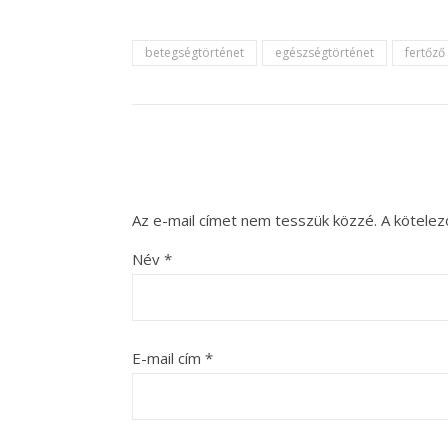
betegségtörténet
egészségtörténet
fertőző
Az e-mail címet nem tesszük közzé.
A kötele
Név
*
E-mail cím
*