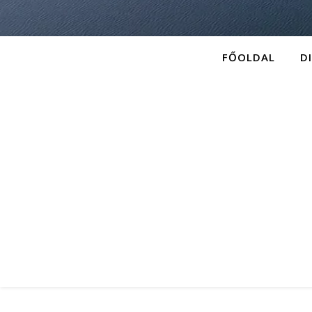
FŐOLDAL
D