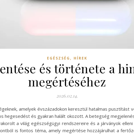
,
EGÉSZSÉG
HÍREK
entése és története a h
megértéséhez
2026.02.14.
ségeknek, amelyek évszázadokon keresztül hatalmas pusztítást
úlyos hegesedést és gyakran halált okozott. A betegség megjelen
yakorolt a világ egészségügyi rendszereire és a járványok ellen
pontból is fontos téma, amely megértése hozzájárulhat a fert