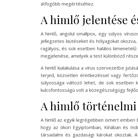
átfogóbb megértéséhez.
A himlő jelentése é
A himlő, angolul smallpox, egy súlyos vírus
jellegzetes kiütéseket és hólyagokat okozva
ragályos, és sok esetben halálos kimenetelű l
megjelenése, amelyek a test különböző részei
A himlő kialakulása a vírus szervezetbe jutás
terjed, közvetlen érintkezéssel vagy fertőz
súlyossága változó lehet, de sok esetben k
kulcsfontosságú volt a közegészségügy fejlő
A himlő történelmi
A himlő az egyik legrégebben ismert emberi be
hogy az ókori Egyiptomban, Kínában és Indi
társadalmi és gazdasági károkat okoztak.