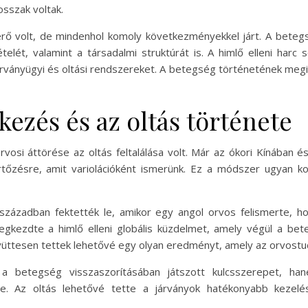
osszak voltak.
térő volt, de mindenhol komoly következményekkel járt. A betegs
elét, valamint a társadalmi struktúrát is. A himlő elleni ha
rványügyi és oltási rendszereket. A betegség történetének megis
kezés és az oltás története
vosi áttörése az oltás feltalálása volt. Már az ókori Kínában é
őzésre, amit variolációként ismerünk. Ez a módszer ugyan ko
században fektették le, amikor egy angol orvos felismerte, h
egkezdte a himlő elleni globális küzdelmet, amely végül a bete
üttesen tettek lehetővé egy olyan eredményt, amely az orvostu
 a betegség visszaszorításában játszott kulcsszerepet, ha
te. Az oltás lehetővé tette a járványok hatékonyabb kezelé