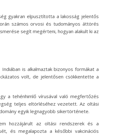
ég gyakran elpusztította a lakosság jelentős
rc során számos orvosi és tudományos áttörés
merése segít megérteni, hogyan alakult ki az
s Indiában is alkalmaztak bizonyos formákat a
ckázatos volt, de jelentősen csökkentette a
ogy a tehénhimlő vírusával való megfertőzés
gség teljes eltörléséhez vezetett. Az oltási
domány egyik legnagyobb sikertörténete.
nem hozzájárult az oltási rendszerek és a
sét, és megalapozta a későbbi vakcinációs