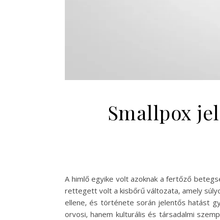
Smallpox jel
A himlő egyike volt azoknak a fertőző beteg
rettegett volt a kisbőrű változata, amely s
ellene, és története során jelentős hatást g
orvosi, hanem kulturális és társadalmi szem