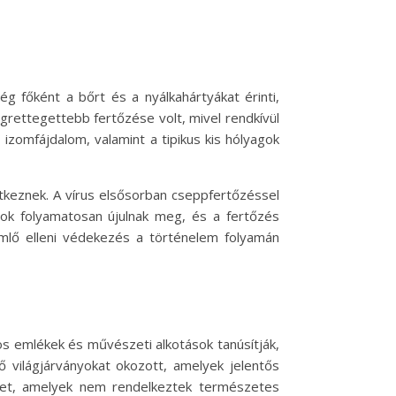
g főként a bőrt és a nyálkahártyákat érinti,
rettegettebb fertőzése volt, mivel rendkívül
 izomfájdalom, valamint a tipikus kis hólyagok
entkeznek. A vírus elsősorban cseppfertőzéssel
agok folyamatosan újulnak meg, és a fertőzés
imlő elleni védekezés a történelem folyamán
sos emlékek és művészeti alkotások tanúsítják,
 világjárványokat okozott, amelyek jelentős
ket, amelyek nem rendelkeztek természetes