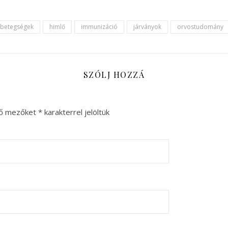
 betegségek
himlő
immunizáció
járványok
orvostudomány
SZÓLJ HOZZÁ
ző mezőket
*
karakterrel jelöltük