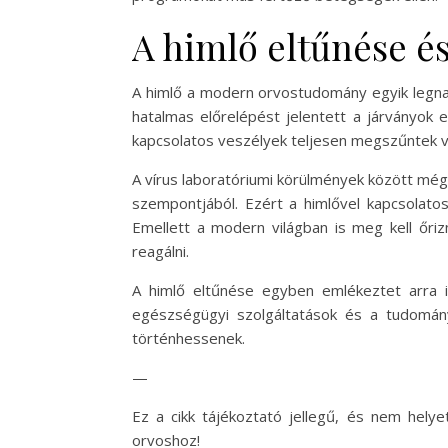
A himlő eltűnése és
A himlő a modern orvostudomány egyik legna
hatalmas előrelépést jelentett a járványok 
kapcsolatos veszélyek teljesen megszűntek v
A vírus laboratóriumi körülmények között még 
szempontjából. Ezért a himlővel kapcsolatos
Emellett a modern világban is meg kell őri
reagálni.
A himlő eltűnése egyben emlékeztet arra i
egészségügyi szolgáltatások és a tudomán
történhessenek.
—
Ez a cikk tájékoztató jellegű, és nem helye
orvoshoz!