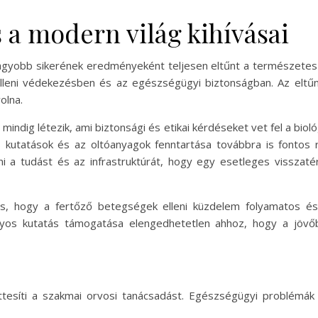
 a modern világ kihívásai
gyobb sikerének eredményeként teljesen eltűnt a természetes
elleni védekezésben és az egészségügyi biztonságban. Az eltű
olna.
mindig létezik, ami biztonsági és etikai kérdéseket vet fel a biol
 kutatások és az oltóanyagok fenntartása továbbra is fontos 
zni a tudást és az infrastruktúrát, hogy egy esetleges vissza
s, hogy a fertőző betegségek elleni küzdelem folyamatos és 
yos kutatás támogatása elengedhetetlen ahhoz, hogy a jövőb
ttesíti a szakmai orvosi tanácsadást. Egészségügyi problémák