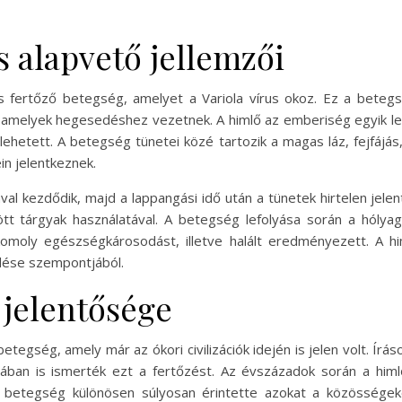
s alapvető jellemzői
os fertőző betegség, amelyet a Variola vírus okoz. Ez a betegsé
, amelyek hegesedéshez vezetnek. A himlő az emberiség egyik leg
ehetett. A betegség tünetei közé tartozik a magas láz, fejfájás,
n jelentkeznek.
ával kezdődik, majd a lappangási idő után a tünetek hirtelen jel
ött tárgyak használatával. A betegség lefolyása során a hóly
omoly egészségkárosodást, illetve halált eredményezett. A h
dése szempontjából.
 jelentősége
tegség, amely már az ókori civilizációk idején is jelen volt. Írá
ában is ismerték ezt a fertőzést. Az évszázadok során a himlő
 A betegség különösen súlyosan érintette azokat a közössége