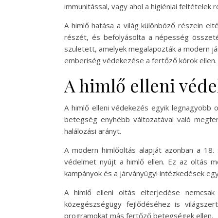
immunitással, vagy ahol a higiéniai feltételek r
A himlő hatása a világ különböző részein el
részét, és befolyásolta a népesség összetét
született, amelyek megalapozták a modern já
emberiség védekezése a fertőző kórok ellen.
A himlő elleni véde
A himlő elleni védekezés egyik legnagyobb or
betegség enyhébb változatával való megfert
halálozási arányt.
A modern himlőoltás alapját azonban a 18. 
védelmet nyújt a himlő ellen. Ez az oltás m
kampányok és a járványügyi intézkedések egy
A himlő elleni oltás elterjedése nemcsak
közegészségügy fejlődéséhez is világszer
programokat más fertőző betegségek ellen.