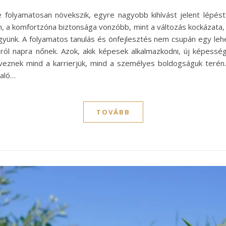
 folyamatosan növekszik, egyre nagyobb kihívást jelent lépést
, a komfortzóna biztonsága vonzóbb, mint a változás kockázata, 
legyünk. A folyamatos tanulás és önfejlesztés nem csupán egy l
ról napra nőnek. Azok, akik képesek alkalmazkodni, új képesség
veznek mind a karrierjük, mind a személyes boldogságuk terén.
való…
TOVÁBB