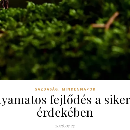
,
GAZDASÁG
MINDENNAPOK
lyamatos fejlődés a siker
érdekében
2026.05.25.