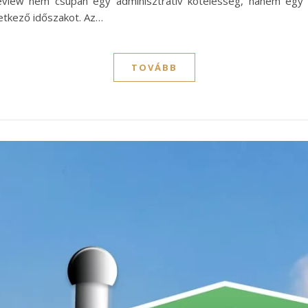
eview nem csupán egy adminisztratív kötelesség, hanem egy l
vetkező időszakot. Az…
TOVÁBB