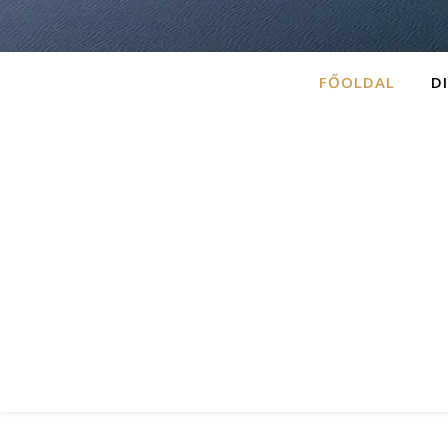
FŐOLDAL
D