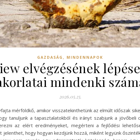
,
GAZDASÁG
MINDENNAPOK
iew elvégzésének lépése
akorlatai mindenki szám
2026.05.25.
jta mérföldkő, amikor visszatekinthetünk az elmúlt időszak siker
hogy tanuljunk a tapasztalatokból és irányt szabjunk a jövőbeli 
rezni az elért eredményeket, megérteni a fejlődési lehetőség
t jelenthet, hogy hogyan kezdjünk hozzá, miként legyünk őszinték