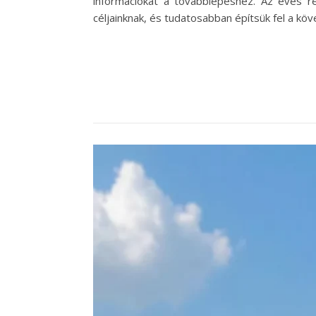
információkat a továbblépéshez. Az éves r
céljainknak, és tudatosabban építsük fel a kö