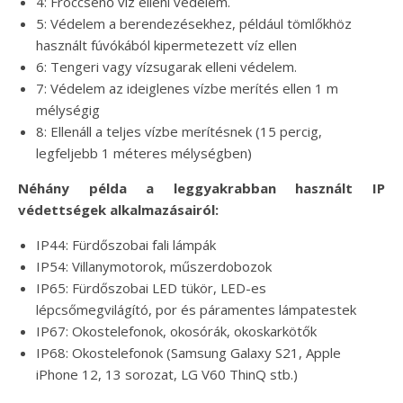
4: Fröccsenő víz elleni védelem.
5: Védelem a berendezésekhez, például tömlőkhöz
használt fúvókából kipermetezett víz ellen
6: Tengeri vagy vízsugarak elleni védelem.
7: Védelem az ideiglenes vízbe merítés ellen 1 m
mélységig
8: Ellenáll a teljes vízbe merítésnek (15 percig,
legfeljebb 1 méteres mélységben)
Néhány példa a leggyakrabban használt IP
védettségek alkalmazásairól:
IP44: Fürdőszobai fali lámpák
IP54: Villanymotorok, műszerdobozok
IP65: Fürdőszobai LED tükör, LED-es
lépcsőmegvilágító, por és páramentes lámpatestek
IP67: Okostelefonok, okosórák, okoskarkötők
IP68: Okostelefonok (Samsung Galaxy S21, Apple
iPhone 12, 13 sorozat, LG V60 ThinQ stb.)