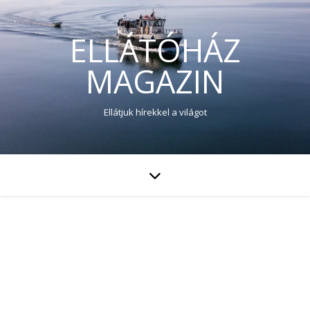
ELLÁTÓHÁZ
MAGAZIN
Ellátjuk hírekkel a világot