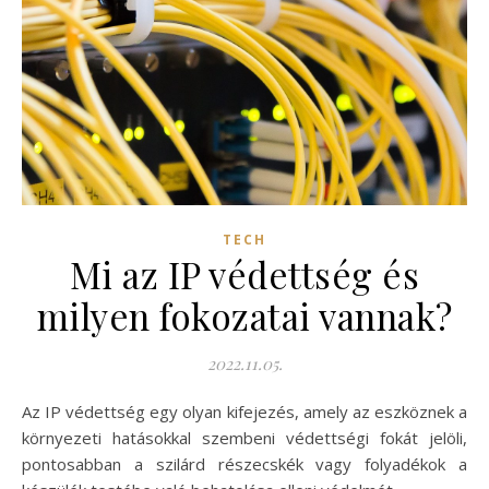
TECH
Mi az IP védettség és
milyen fokozatai vannak?
2022.11.05.
Az IP védettség egy olyan kifejezés, amely az eszköznek a
környezeti hatásokkal szembeni védettségi fokát jelöli,
pontosabban a szilárd részecskék vagy folyadékok a