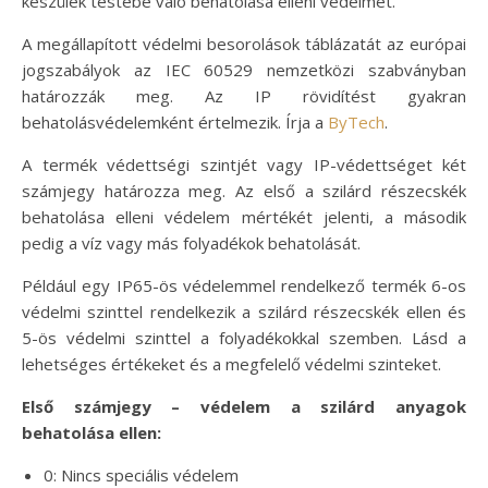
készülék testébe való behatolása elleni védelmét.
A megállapított védelmi besorolások táblázatát az európai
jogszabályok az IEC 60529 nemzetközi szabványban
határozzák meg. Az IP rövidítést gyakran
behatolásvédelemként értelmezik. Írja a
ByTech
.
A termék védettségi szintjét vagy IP-védettséget két
számjegy határozza meg. Az első a szilárd részecskék
behatolása elleni védelem mértékét jelenti, a második
pedig a víz vagy más folyadékok behatolását.
Például egy IP65-ös védelemmel rendelkező termék 6-os
védelmi szinttel rendelkezik a szilárd részecskék ellen és
5-ös védelmi szinttel a folyadékokkal szemben. Lásd a
lehetséges értékeket és a megfelelő védelmi szinteket.
Első számjegy – védelem a szilárd anyagok
behatolása ellen:
0: Nincs speciális védelem