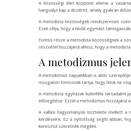
A közösségi élet központi eleme a vasárnap
hangsúlyt kap a dicséret, amely gyakran élőze
A metodista közösségek rendszeresen szervez
Ezek célja, hogy a hívők egymást támogassák, 
Fontos része a metodista közösségnek a szol
részvétel hozzájárul ahhoz, hogy a metodista 
A metodizmus jele
A metodizmus napjainkban is aktív szereplőj
mozgalom fontosnak tartja, hogy hitük ne csu
A metodista egyházak különféle társadalmi 
elősegítése. Ezzel a metodizmus hozzájárul a
A vallási hagyományok tisztelete mellett a
kérdéseire. Ez a nyitottság segíti abban, ho
keresztül szeretnék megélni.