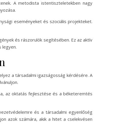
tenek. A metodista istentiszteletekben nagy
nyozása.
nysági eseményeket és szociális projekteket.
ények és rászorulók segítésében. Ez az aktív
s legyen.
an
elyez a társadalmi igazságosság kérdésére. A
vánuljon.
a, az oktatás fejlesztése és a béketeremtés
rnyezetvédelemre és a társadalmi egyenlőség
ljon azok számára, akik a hitet a cselekvésen