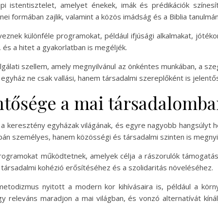
i istentisztelet, amelyet énekek, imák és prédikációk színesí
nei formában zajlik, valamint a közös imádság és a Biblia tanulmá
nek különféle programokat, például ifjúsági alkalmakat, jótéko
és a hitet a gyakorlatban is megéljék.
gálati szellem, amely megnyilvánul az önkéntes munkában, a szeg
egyház ne csak vallási, hanem társadalmi szereplőként is jelentő
ntősége a mai társadalomb
e a keresztény egyházak világának, és egyre nagyobb hangsúlyt h
pán személyes, hanem közösségi és társadalmi szinten is megnyil
programokat működtetnek, amelyek célja a rászorulók támogatás
 társadalmi kohézió erősítéséhez és a szolidaritás növeléséhez.
 metodizmus nyitott a modern kor kihívásaira is, például a kö
gy releváns maradjon a mai világban, és vonzó alternatívát kíná