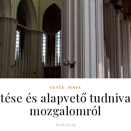
,
EGYÉB
HÍREK
tése és alapvető tudniv
mozgalomról
2026.02.14.