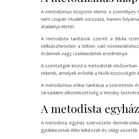
A metodizmus központi eleme a személyes hi
nem csupán rituálék sorozata, hanem folyamat
átalakítja életét.
A metodista tanítások szerint a Biblia Ist
nélkülözhetetlen a hitben való növekedésh
érdemek vagy cselekedetek eredménye.
A szentségek közül a metodisták elsősorban 
tekintik, amelyek erősítik a hívők közösségét 
A metodizmus etikai tanításai a szereteten é
társadalmi elkötelezettség a Wesley testvére
A metodista egyház 
A metodista egyház szervezete demokratikus 
gyülekezetek élén lelkészek és világi vezetők 