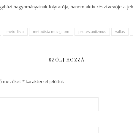
házi hagyományainak folytatója, hanem aktív résztvevője a jelen
metodista
metodista mozgalom
protestantizmus
vallás
SZÓLJ HOZZÁ
ző mezőket
*
karakterrel jelöltük