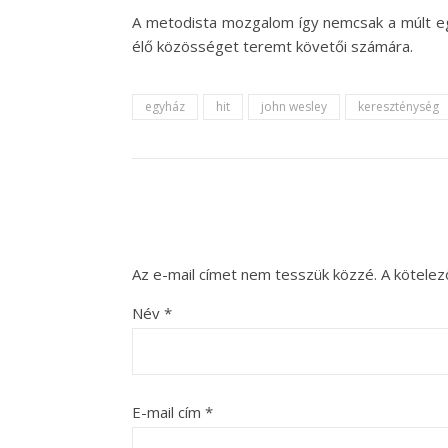
A metodista mozgalom így nemcsak a múlt egy
élő közösséget teremt követői számára.
egyház
hit
john wesley
kereszténység
Az e-mail címet nem tesszük közzé.
A kötele
Név
*
E-mail cím
*