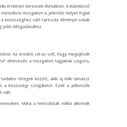
elki értelmet keresnek életükben. A különböző
 metodista mozgalom is jelentős helyet foglal
és a közösséghez való tartozás élménye sokak
ég jobb elfogadásához.
vel. Az eredeti cél az volt, hogy megújítsák
sta” elnevezés a mozgalom tagjainak szigorú,
sadalmi rétegek között, akik új lelki támaszt
 a közösségi szolgálatot. Ezek a jellemzők
 vált.
nenseken. Mára a metodisták milliói alkotnak