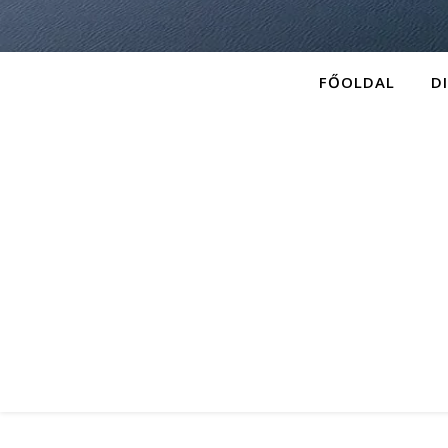
FŐOLDAL
D