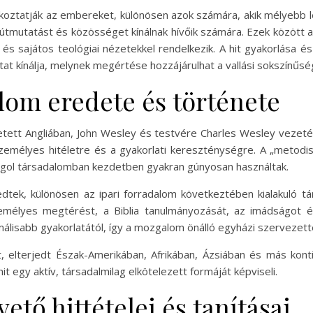
alkoztatják az embereket, különösen azok számára, akik mélyebb l
 útmutatást és közösséget kínálnak hívőik számára. Ezek között a
és sajátos teológiai nézetekkel rendelkezik. A hit gyakorlása 
tat kínálja, melynek megértése hozzájárulhat a vallási sokszínűs
om eredete és története
ett Angliában, John Wesley és testvére Charles Wesley vezetésé
személyes hitéletre és a gyakorlati kereszténységre. A „metodi
angol társadalomban kezdetben gyakran gúnyosan használtak.
dtek, különösen az ipari forradalom következtében kialakuló tár
mélyes megtérést, a Biblia tanulmányozását, az imádságot és
álisabb gyakorlatától, így a mozgalom önálló egyházi szervezetté
, elterjedt Észak-Amerikában, Afrikában, Ázsiában és más konti
 egy aktív, társadalmilag elkötelezett formáját képviseli.
tő hittételei és tanításai