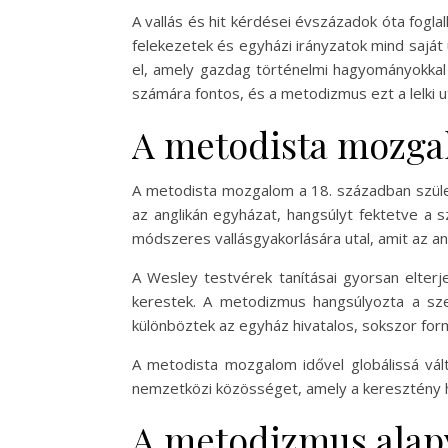
A vallás és hit kérdései évszázadok óta fogl
felekezetek és egyházi irányzatok mind saját
el, amely gazdag történelmi hagyományokkal 
számára fontos, és a metodizmus ezt a lelki u
A metodista mozgal
A metodista mozgalom a 18. században szület
az anglikán egyházat, hangsúlyt fektetve a 
módszeres vallásgyakorlására utal, amit az 
A Wesley testvérek tanításai gyorsan elterje
kerestek. A metodizmus hangsúlyozta a sze
különböztek az egyház hivatalos, sokszor form
A metodista mozgalom idővel globálissá vált
nemzetközi közösséget, amely a keresztény hit
A metodizmus alapve