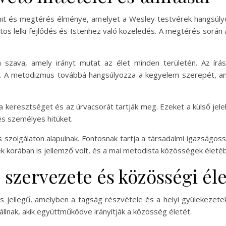
t és megtérés élménye, amelyet a Wesley testvérek hangsúlyo
os lelki fejlődés és Istenhez való közeledés. A megtérés során
en szava, amely irányt mutat az élet minden területén. Az í
ez. A metodizmus továbbá hangsúlyozza a kegyelem szerepét, a
a keresztséget és az úrvacsorát tartják meg. Ezeket a külső jel
és személyes hitüket.
s szolgálaton alapulnak. Fontosnak tartja a társadalmi igazságos
k korában is jellemző volt, és a mai metodista közösségek életé
szervezete és közösségi él
jellegű, amelyben a tagság részvétele és a helyi gyülekezetek 
állnak, akik együttműködve irányítják a közösség életét.