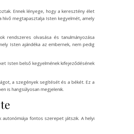
ztak. Ennek lényege, hogy a keresztény élet
 a hívő megtapasztalja Isten kegyelmét, amely
rások rendszeres olvasása és tanulmányozása
mely Isten ajándéka az embernek, nem pedig
eket Isten belső kegyelmének kifejeződésének
ságot, a szegények segítését és a békét. Ez a
ben is hangsúlyosan megjelenik.
ete
autonómiája fontos szerepet játszik. A helyi