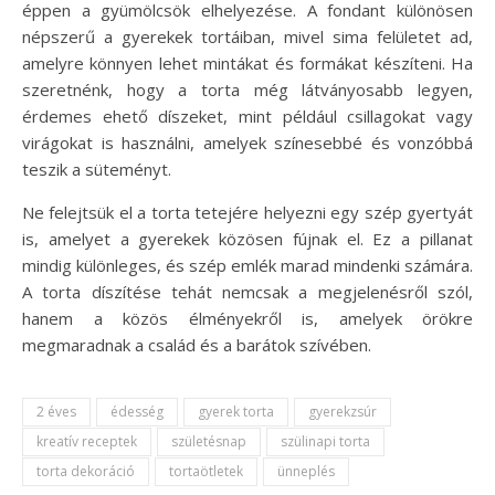
éppen a gyümölcsök elhelyezése. A fondant különösen
népszerű a gyerekek tortáiban, mivel sima felületet ad,
amelyre könnyen lehet mintákat és formákat készíteni. Ha
szeretnénk, hogy a torta még látványosabb legyen,
érdemes ehető díszeket, mint például csillagokat vagy
virágokat is használni, amelyek színesebbé és vonzóbbá
teszik a süteményt.
Ne felejtsük el a torta tetejére helyezni egy szép gyertyát
is, amelyet a gyerekek közösen fújnak el. Ez a pillanat
mindig különleges, és szép emlék marad mindenki számára.
A torta díszítése tehát nemcsak a megjelenésről szól,
hanem a közös élményekről is, amelyek örökre
megmaradnak a család és a barátok szívében.
2 éves
édesség
gyerek torta
gyerekzsúr
kreatív receptek
születésnap
szülinapi torta
torta dekoráció
tortaötletek
ünneplés