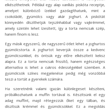
elkészíthetnek. Például egy alap vaníliás piskóta receptje,
amelyet különböző ízekkel gazdagíthatunk, mint a
csokoládé, gyümölcs vagy akár joghurt. A piskótát
könnyedén díszíthetjük tejszínhabbal vagy vajkrémmel,
amely szintén lehet ízesített, így a torta nemcsak szép,
hanem finom is lesz.
Egy másik egyszerű, de nagyszerű ötlet lehet a joghurtos
gyümölcstorta. A joghurtot keverjük össze a kedvenc
gyümölcsünkkel, és öntsük egy előre elkészített keksz
alapra. Ez a torta nemcsak frissítő, hanem egészséges
alternatíva is lehet a cukros édességekkel szemben. A
gyümölcsök színes megjelenése pedig még vonzóbbá
teszi a tortát a gyerekek számára.
Ha szeretnénk valami igazán különlegeset készíteni,
próbálkozhatunk a muffin tortával is. Készítsünk el egy
adag muffint, majd rétegezzük őket egy tálban, és
díszítsük krémmel és gyümölcsökkel. Ez a megoldás