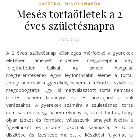
,
GASZTRO
MINDENNAPOK
Mesés tortaötletek a 2
éves születésnapra
2025.02.15.
A 2 éves születésnap különleges mérföldkő a gyerekek
életében, amelyet érdemes megünnepelni egy
felejthetetlen bulival. Az ünnepi hangulat
megteremtésének egyik legfontosabb eleme a torta,
amely nemcsak a gyerekek, hanem a felnőttek szívét is
megdobogtatja. Egy jól megválasztott torta nemcsak
ízletes, hanem látványos is, és hozzájárul a buli
varázsához. A gyerekek számára a születésnapi torta
nemcsak édesség, hanem élmény is, ezért fontos, hogy
olyan ízeket és formákat válasszunk, amelyek lekötik a
figyelmüket és örömet okoznak számukra. A torta
díszítése és ízesítése mellett a készítési folyamat is