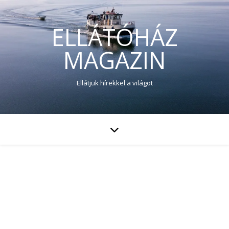
ELLÁTÓHÁZ
MAGAZIN
Ellátjuk hírekkel a világot