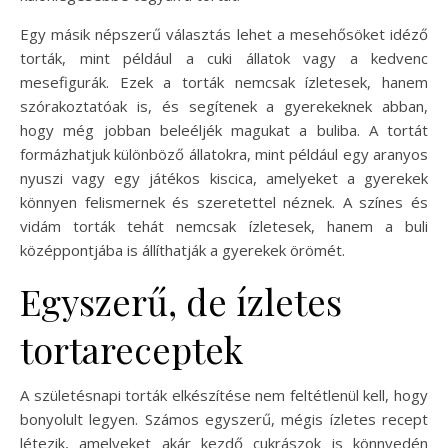
Egy másik népszerű választás lehet a mesehősöket idéző
torták, mint például a cuki állatok vagy a kedvenc
mesefigurák. Ezek a torták nemcsak ízletesek, hanem
szórakoztatóak is, és segítenek a gyerekeknek abban,
hogy még jobban beleéljék magukat a buliba. A tortát
formázhatjuk különböző állatokra, mint például egy aranyos
nyuszi vagy egy játékos kiscica, amelyeket a gyerekek
könnyen felismernek és szeretettel néznek. A színes és
vidám torták tehát nemcsak ízletesek, hanem a buli
középpontjába is állíthatják a gyerekek örömét.
Egyszerű, de ízletes
tortareceptek
A születésnapi torták elkészítése nem feltétlenül kell, hogy
bonyolult legyen. Számos egyszerű, mégis ízletes recept
létezik, amelyeket akár kezdő cukrászok is könnyedén