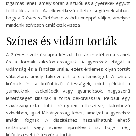
izgalmas lehet, amely során a szülők és a gyerekek együtt
tölthetik az időt. Az elkövetkező ötletek segítenek abban,
hogy a 2 éves születésnap valódi ünneppé váljon, amelyre
mindenki szívesen emlékszik vissza.
Színes és vidám torták
A 2 éves születésnapra készült torták esetében a színek
és a formák kulcsfontosságúak. A gyerekek világát a
vidámság és a fantázia uralja, ezért érdemes olyan tortát
választani, amely tükrözi ezt a szellemiséget. A színes
krémek és a különböző édességek, mint például a
gumicukrok, csokoládék vagy gyümölcsök, nagyszerű
lehetőséget kínálnak a torta dekorálására. Például egy
szivárványtorta több rétegben elkészítve, különböző
színekben, igazi látványosság lehet, amelyet a gyerekek
imádni fognak. A díszítéshez használhatunk ehető
csillámport vagy színes sprinkles-t is, hogy még
különlegesebbé tegyük a tortát.