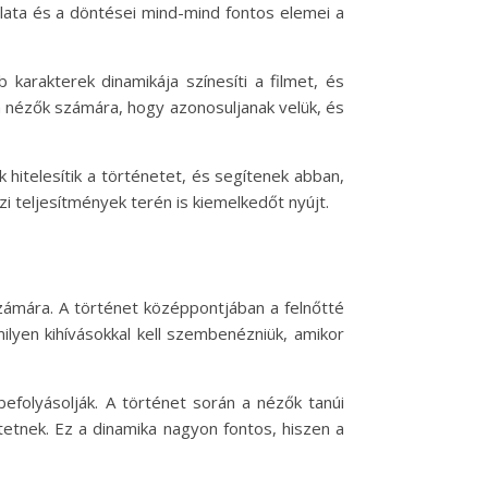
solata és a döntései mind-mind fontos elemei a
karakterek dinamikája színesíti a filmet, és
a nézők számára, hogy azonosuljanak velük, és
 hitelesítik a történetet, és segítenek abban,
i teljesítmények terén is kiemelkedőt nyújt.
zámára. A történet középpontjában a felnőtté
milyen kihívásokkal kell szembenézniük, amikor
efolyásolják. A történet során a nézők tanúi
tetnek. Ez a dinamika nagyon fontos, hiszen a