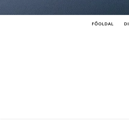
FŐOLDAL
D