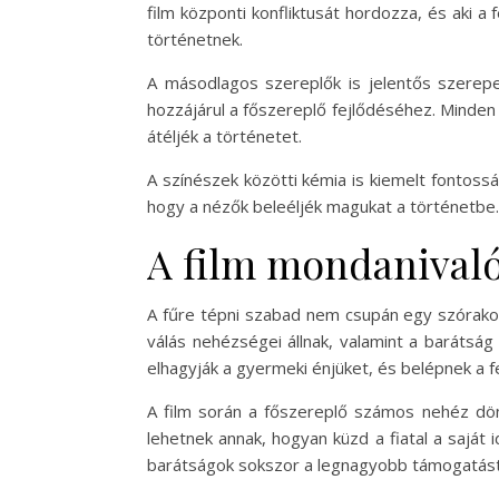
film központi konfliktusát hordozza, és aki a
történetnek.
A másodlagos szereplők is jelentős szerepet
hozzájárul a főszereplő fejlődéséhez. Minden
átéljék a történetet.
A színészek közötti kémia is kiemelt fontossá
hogy a nézők beleéljék magukat a történetbe. 
A film mondanivaló
A fűre tépni szabad nem csupán egy szórakoz
válás nehézségei állnak, valamint a barátság 
elhagyják a gyermeki énjüket, és belépnek a fe
A film során a főszereplő számos nehéz dönt
lehetnek annak, hogyan küzd a fiatal a saját
barátságok sokszor a legnagyobb támogatást 