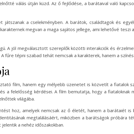
 felnőtté válás útján küzd. Az ő fejlődése, a barátaival való kapc
 játszanak a cselekményben. A barátok, családtagok és egyéb 
 karakternek megvan a maga sajátos jellege, ami lehetővé teszi 
gú. A jól megválasztott szereplők közötti interakciók és érzelmek
A fűre tépni szabad tehát nemcsak a karakterek, hanem a színész
ja
tató film, hanem egy mélyebb üzenetet is közvetít a fiatalok s
és a felelősség kérdései. A film bemutatja, hogy a fiataloknak 
lnőttek világába.
ést hoz, amelyek nemcsak az ő életét, hanem a barátaiét is b
 identitásának megtalálásáért, miközben a barátságok próbára té
jelentik a nehéz időszakokban.