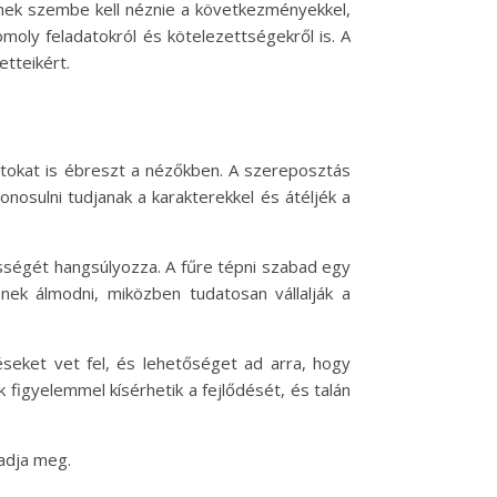
őnek szembe kell néznie a következményekkel,
moly feladatokról és kötelezettségekről is. A
etteikért.
atokat is ébreszt a nézőkben. A szereposztás
onosulni tudjanak a karakterekkel és átéljék a
ességét hangsúlyozza. A fűre tépni szabad egy
enek álmodni, miközben tudatosan vállalják a
seket vet fel, és lehetőséget ad arra, hogy
 figyelemmel kísérhetik a fejlődését, és talán
adja meg.