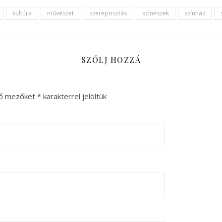
kultúra
művészet
szereposztás
színészek
színház
SZÓLJ HOZZÁ
ző mezőket
*
karakterrel jelöltük