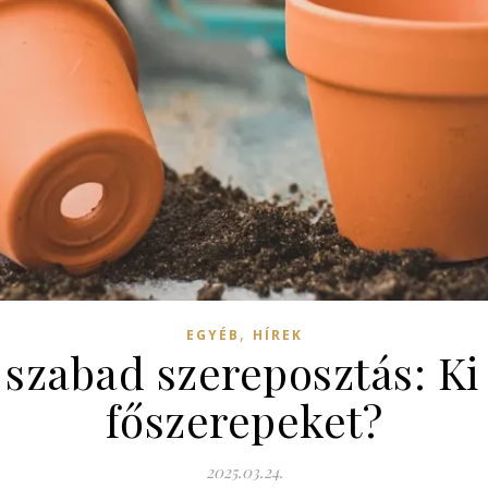
,
EGYÉB
HÍREK
 szabad szereposztás: Ki
főszerepeket?
2025.03.24.