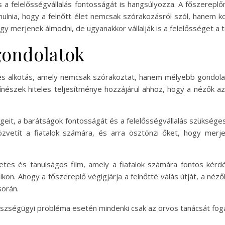
s a felelősségvállalás fontosságát is hangsúlyozza. A főszerepl
ulnia, hogy a felnőtt élet nemcsak szórakozásról szól, hanem ko
ogy merjenek álmodni, de ugyanakkor vállalják is a felelősséget a t
gondolatok
ges alkotás, amely nemcsak szórakoztat, hanem mélyebb gondol
ínészek hiteles teljesítménye hozzájárul ahhoz, hogy a nézők az
égeit, a barátságok fontosságát és a felelősségvállalás szükség
özvetít a fiatalok számára, és arra ösztönzi őket, hogy merj
tes és tanulságos film, amely a fiatalok számára fontos kérdé
kon. Ahogy a főszereplő végigjárja a felnőtté válás útját, a nézők
során.
gészségügyi probléma esetén mindenki csak az orvos tanácsát fog