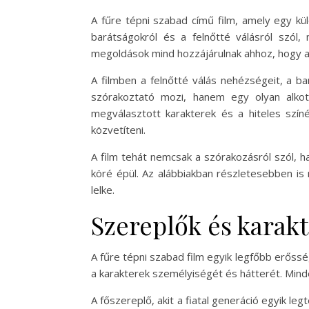
A fűre tépni szabad című film, amely egy kü
barátságokról és a felnőtté válásról szól,
megoldások mind hozzájárulnak ahhoz, hogy a 
A filmben a felnőtté válás nehézségeit, a ba
szórakoztató mozi, hanem egy olyan alkot
megválasztott karakterek és a hiteles szín
közvetíteni.
A film tehát nemcsak a szórakozásról szól, h
köré épül. Az alábbiakban részletesebben is 
lelke.
Szereplők és karak
A fűre tépni szabad film egyik legfőbb erőss
a karakterek személyiségét és hátterét. Minde
A főszereplő, akit a fiatal generáció egyik leg