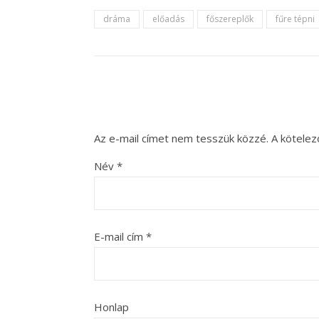
dráma
előadás
főszereplők
fűre tépni
Az e-mail címet nem tesszük közzé.
A kötele
Név
*
E-mail cím
*
Honlap