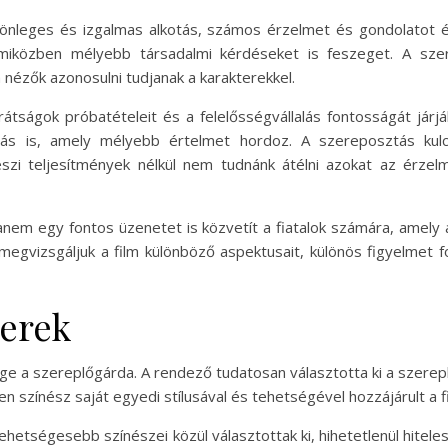
lönleges és izgalmas alkotás, számos érzelmet és gondolatot ébr
 miközben mélyebb társadalmi kérdéseket is feszeget. A szer
nézők azonosulni tudjanak a karakterekkel.
rátságok próbatételeit és a felelősségvállalás fontosságát jár
ás is, amely mélyebb értelmet hordoz. A szereposztás kulcs
észi teljesítmények nélkül nem tudnánk átélni azokat az érze
anem egy fontos üzenetet is közvetít a fiatalok számára, amely a
megvizsgáljuk a film különböző aspektusait, különös figyelmet f
terek
ége a szereplőgárda. A rendező tudatosan választotta ki a szerep
n színész saját egyedi stílusával és tehetségével hozzájárult a f
tehetségesebb színészei közül választottak ki, hihetetlenül hiteles