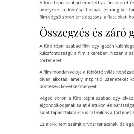
A fűre tépni szabad emellett az önismeret é
amelyeket a döntései hoznak, és meg kell tan
film végső soron arra ösztönzi a fiatalokat, h
Összegzés és záró 
A fűre tépni szabad film egy igazán különle
kulcsfontosságú a film sikerében, hiszen a sz
történetet.
A film mondanivalója a felnőtté válás nehézs
olyan alkotás, amely inspiráló üzeneteket k
döntéseik következményeit.
Végső soron a fűre tépni szabad egy élveze
elgondolkodjanak saját életükön és barátságai
saját tapasztalataikra is rátalálnak a történet 
Ez a cikk nem számít orvosi tanácsnak, és e