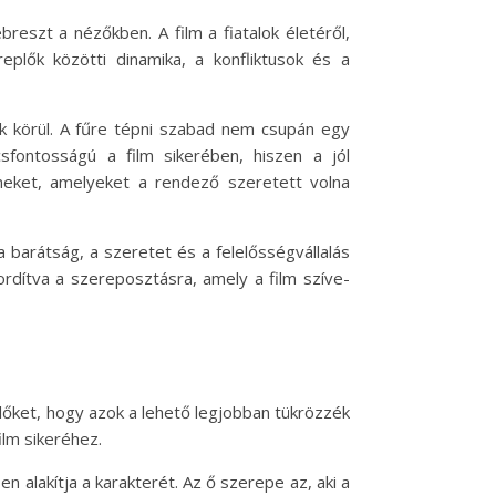
eszt a nézőkben. A film a fiatalok életéről,
eplők közötti dinamika, a konfliktusok és a
ják körül. A fűre tépni szabad nem csupán egy
fontosságú a film sikerében, hiszen a jól
lmeket, amelyeket a rendező szeretett volna
 barátság, a szeretet és a felelősségvállalás
ordítva a szereposztásra, amely a film szíve-
lőket, hogy azok a lehető legjobban tükrözzék
ilm sikeréhez.
en alakítja a karakterét. Az ő szerepe az, aki a