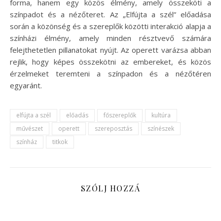
forma, hanem egy közös élmény, amely összeköti a
színpadot és a nézőteret. Az „Elfújta a szél” előadása
során a közönség és a szereplők közötti interakció alapja a
színházi élmény, amely minden résztvevő számára
felejthetetlen pillanatokat nyújt. Az operett varázsa abban
rejlik, hogy képes összekötni az embereket, és közös
érzelmeket teremteni a színpadon és a nézőtéren
egyaránt.
elfújta a szél
előadás
főszereplők
kultúra
művészet
operett
szereposztás
színészek
színház
titkok
SZÓLJ HOZZÁ