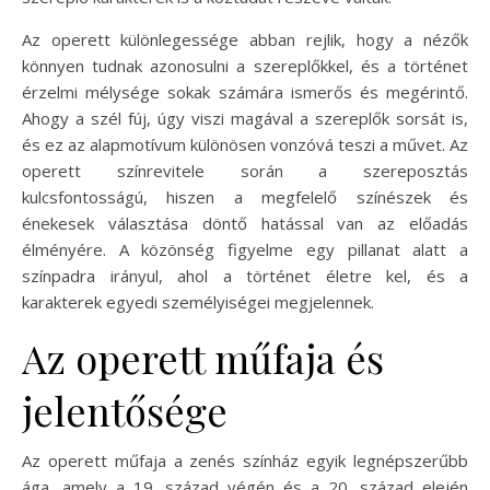
Az operett különlegessége abban rejlik, hogy a nézők
könnyen tudnak azonosulni a szereplőkkel, és a történet
érzelmi mélysége sokak számára ismerős és megérintő.
Ahogy a szél fúj, úgy viszi magával a szereplők sorsát is,
és ez az alapmotívum különösen vonzóvá teszi a művet. Az
operett színrevitele során a szereposztás
kulcsfontosságú, hiszen a megfelelő színészek és
énekesek választása döntő hatással van az előadás
élményére. A közönség figyelme egy pillanat alatt a
színpadra irányul, ahol a történet életre kel, és a
karakterek egyedi személyiségei megjelennek.
Az operett műfaja és
jelentősége
Az operett műfaja a zenés színház egyik legnépszerűbb
ága, amely a 19. század végén és a 20. század elején