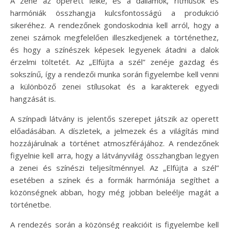
A zene az operett lelke, és a dallamok, ritmusok és
harmóniák összhangja kulcsfontosságú a produkció
sikeréhez. A rendezőnek gondoskodnia kell arról, hogy a
zenei számok megfelelően illeszkedjenek a történethez,
és hogy a színészek képesek legyenek átadni a dalok
érzelmi töltetét. Az „Elfújta a szél” zenéje gazdag és
sokszínű, így a rendezői munka során figyelembe kell venni
a különböző zenei stílusokat és a karakterek egyedi
hangzását is.
A színpadi látvány is jelentős szerepet játszik az operett
előadásában. A díszletek, a jelmezek és a világítás mind
hozzájárulnak a történet atmoszférájához. A rendezőnek
figyelnie kell arra, hogy a látványvilág összhangban legyen
a zenei és színészi teljesítménnyel. Az „Elfújta a szél”
esetében a színek és a formák harmóniája segíthet a
közönségnek abban, hogy még jobban beleélje magát a
történetbe.
A rendezés során a közönség reakcióit is figyelembe kell