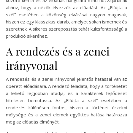
közötti kémia és az előadás hangulata mind hozzájárulnak
ahhoz, hogy a nézők élvezzék az előadást. Az „Elfújta a
szél” esetében a közönség elvárásai nagyon magasak,
hiszen ez egy klasszikus darab, amelyet sokan ismernek és
szeretnek. A sikeres szereposztás tehát kulcsfontosságú a
produkció sikeréhez.
A rendezés és a zenei
irányvonal
A rendezés és a zenei irányvonal jelentős hatással van az
operett előadására. A rendező feladata, hogy a történetet
a lehető legjobban átadja, és a karakterek fejlődését
hitelesen bemutassa. Az „Elfújta a szél” esetében a
rendezés különösen fontos, hiszen a történet érzelmi
mélysége és a zenei elemek együttes hatása határozza
meg az előadás élményét.