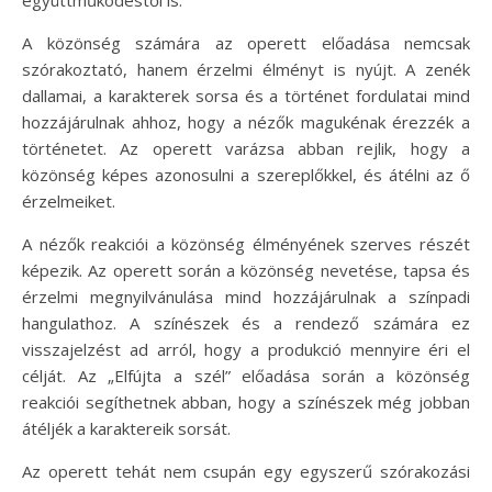
A közönség számára az operett előadása nemcsak
szórakoztató, hanem érzelmi élményt is nyújt. A zenék
dallamai, a karakterek sorsa és a történet fordulatai mind
hozzájárulnak ahhoz, hogy a nézők magukénak érezzék a
történetet. Az operett varázsa abban rejlik, hogy a
közönség képes azonosulni a szereplőkkel, és átélni az ő
érzelmeiket.
A nézők reakciói a közönség élményének szerves részét
képezik. Az operett során a közönség nevetése, tapsa és
érzelmi megnyilvánulása mind hozzájárulnak a színpadi
hangulathoz. A színészek és a rendező számára ez
visszajelzést ad arról, hogy a produkció mennyire éri el
célját. Az „Elfújta a szél” előadása során a közönség
reakciói segíthetnek abban, hogy a színészek még jobban
átéljék a karaktereik sorsát.
Az operett tehát nem csupán egy egyszerű szórakozási