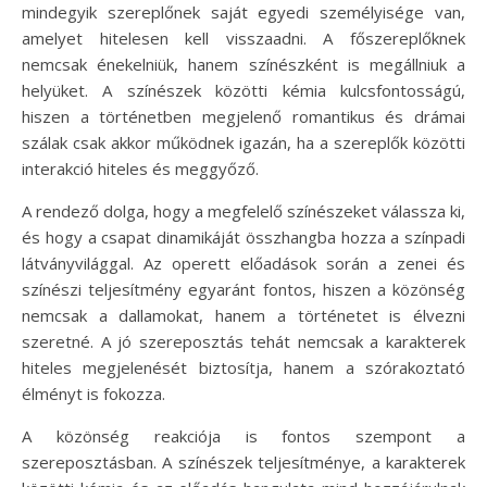
mindegyik szereplőnek saját egyedi személyisége van,
amelyet hitelesen kell visszaadni. A főszereplőknek
nemcsak énekelniük, hanem színészként is megállniuk a
helyüket. A színészek közötti kémia kulcsfontosságú,
hiszen a történetben megjelenő romantikus és drámai
szálak csak akkor működnek igazán, ha a szereplők közötti
interakció hiteles és meggyőző.
A rendező dolga, hogy a megfelelő színészeket válassza ki,
és hogy a csapat dinamikáját összhangba hozza a színpadi
látványvilággal. Az operett előadások során a zenei és
színészi teljesítmény egyaránt fontos, hiszen a közönség
nemcsak a dallamokat, hanem a történetet is élvezni
szeretné. A jó szereposztás tehát nemcsak a karakterek
hiteles megjelenését biztosítja, hanem a szórakoztató
élményt is fokozza.
A közönség reakciója is fontos szempont a
szereposztásban. A színészek teljesítménye, a karakterek