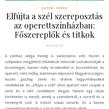
,
EGYÉB
HÍREK
Elfújta a szél szereposztás
az operettszínházban:
Főszereplők és titkok
2025.04.20.
A színház világa mindig is varázslatos volt, hiszen a
színpadon megjelenő előadások nemcsak szórakoztatják a
közönséget, hanem mély érzelmeket is közvetítenek. Az
operett, mint műfaj, különösen népszerű Magyarországon,
hiszen gazdag zenei és drámai hagyományokkal
rendelkezik. Az „Elfújta a szél” című operett nem csupán a
zene és a tánc csodálatos elegye, hanem egy olyan
történetet is mesél, amely a szerelemről, a sorsról és a
reményről szól. A művet sokan ismerik, és a benne
szereplő karakterek is a köztudat részévé váltak.