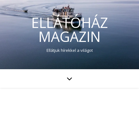
ELLÁTÓHÁZ
MAGAZIN
Ellátjuk hírekkel a világot