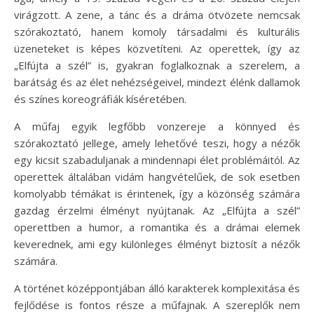
virágzott. A zene, a tánc és a dráma ötvözete nemcsak
szórakoztató, hanem komoly társadalmi és kulturális
üzeneteket is képes közvetíteni. Az operettek, így az
„Elfújta a szél” is, gyakran foglalkoznak a szerelem, a
barátság és az élet nehézségeivel, mindezt élénk dallamok
és színes koreográfiák kíséretében.
A műfaj egyik legfőbb vonzereje a könnyed és
szórakoztató jellege, amely lehetővé teszi, hogy a nézők
egy kicsit szabaduljanak a mindennapi élet problémáitól. Az
operettek általában vidám hangvételűek, de sok esetben
komolyabb témákat is érintenek, így a közönség számára
gazdag érzelmi élményt nyújtanak. Az „Elfújta a szél”
operettben a humor, a romantika és a drámai elemek
keverednek, ami egy különleges élményt biztosít a nézők
számára.
A történet középpontjában álló karakterek komplexitása és
fejlődése is fontos része a műfajnak. A szereplők nem