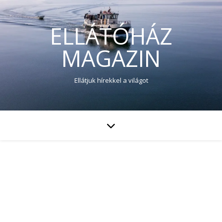
ELLÁTÓHÁZ
MAGAZIN
Ellátjuk hírekkel a világot