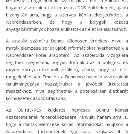
kérdéshez, hogy honnan származik az élet a Földön. Az,
hogy az aszteroida tartalmazza a DNS építőelemeit, újabb
bizonyíték arra, hogy a szerves kémia elterjedhetett a
Naprendszerben, és hogy a bolygók közötti
anyagszállítmányok hozzájárulhattak az élet kialakulásához.
A kutatók számára Bennu különösen érdekes, mivel a
minták elemzése során újabb információkat nyerhetnek ki a
Naprendszer korai állapotáról. Az aszteroida vizsgálata
segíthet megérteni, hogyan formálódtak a bolygók, és
milyen környezetre volt szükség ahhoz, hogy az élet
megjelenhessen. Emellett a Bennuhoz hasonló aszteroidák
tanulmányozása hozzájárulhat a jövőbeli űrkutatási
missziókhoz, mivel segíthetnek a potenciálisan életbarát
környezetek azonosításában.
Az OSIRIS-REx küldetés nemcsak Bennu kémiai
összetételének feltérképezésére irányult, hanem arra is,
hogy a minták elemzése során információkat nyújtson a
Naprendszer történetének egy korai szakaszáról. A