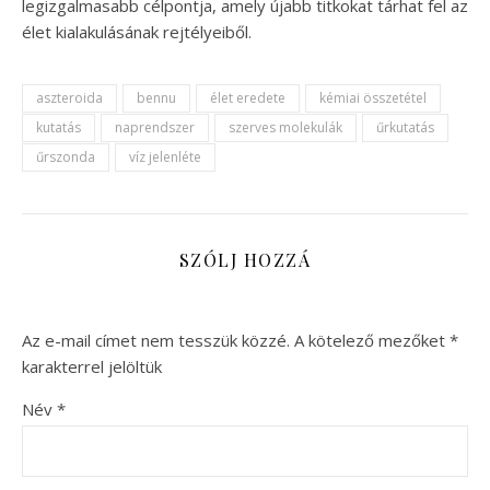
legizgalmasabb célpontja, amely újabb titkokat tárhat fel az
élet kialakulásának rejtélyeiből.
aszteroida
bennu
élet eredete
kémiai összetétel
kutatás
naprendszer
szerves molekulák
űrkutatás
űrszonda
víz jelenléte
SZÓLJ HOZZÁ
Az e-mail címet nem tesszük közzé.
A kötelező mezőket
*
karakterrel jelöltük
Név
*