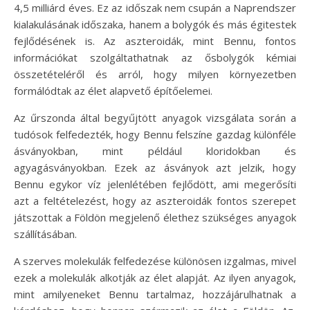
4,5 milliárd éves. Ez az időszak nem csupán a Naprendszer
kialakulásának időszaka, hanem a bolygók és más égitestek
fejlődésének is. Az aszteroidák, mint Bennu, fontos
információkat szolgáltathatnak az ősbolygók kémiai
összetételéről és arról, hogy milyen környezetben
formálódtak az élet alapvető építőelemei.
Az űrszonda által begyűjtött anyagok vizsgálata során a
tudósok felfedezték, hogy Bennu felszíne gazdag különféle
ásványokban, mint például kloridokban és
agyagásványokban. Ezek az ásványok azt jelzik, hogy
Bennu egykor víz jelenlétében fejlődött, ami megerősíti
azt a feltételezést, hogy az aszteroidák fontos szerepet
játszottak a Földön megjelenő élethez szükséges anyagok
szállításában.
A szerves molekulák felfedezése különösen izgalmas, mivel
ezek a molekulák alkotják az élet alapját. Az ilyen anyagok,
mint amilyeneket Bennu tartalmaz, hozzájárulhatnak a