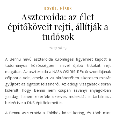
,
EGYÉB
HÍREK
Aszteroida: az élet
építőköveit rejti, állítják a
tudósok
2025.06.14.
A Bennu nevű aszteroida különleges figyelmet kapott a
tudományos közösségben, mivel újabb titkokat rejt
magában. Az aszteroida a NASA OSIRIS-REx űrszondájának
célpontja volt, amely 2020 októberében sikeresen mintát
gyűjtött az égitest felszínéről. Az eddigi vizsgálatok során
kiderült, hogy Bennu nem csupán ásványi anyagokban
gazdag, hanem ezerféle szerves molekulát is tartalmaz,
beleértve a DNS építőelemeit is.
A Bennu aszteroida a Földhöz közel kering, és több mint