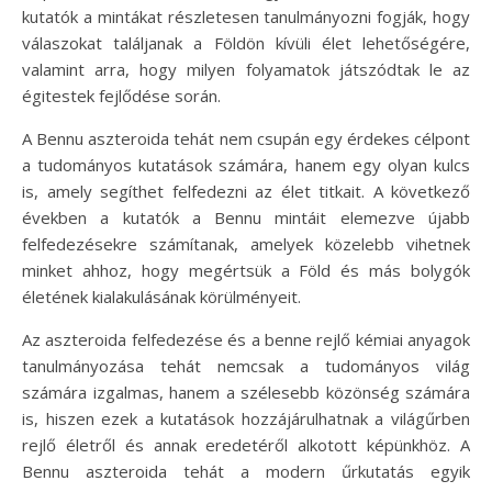
kutatók a mintákat részletesen tanulmányozni fogják, hogy
válaszokat találjanak a Földön kívüli élet lehetőségére,
valamint arra, hogy milyen folyamatok játszódtak le az
égitestek fejlődése során.
A Bennu aszteroida tehát nem csupán egy érdekes célpont
a tudományos kutatások számára, hanem egy olyan kulcs
is, amely segíthet felfedezni az élet titkait. A következő
években a kutatók a Bennu mintáit elemezve újabb
felfedezésekre számítanak, amelyek közelebb vihetnek
minket ahhoz, hogy megértsük a Föld és más bolygók
életének kialakulásának körülményeit.
Az aszteroida felfedezése és a benne rejlő kémiai anyagok
tanulmányozása tehát nemcsak a tudományos világ
számára izgalmas, hanem a szélesebb közönség számára
is, hiszen ezek a kutatások hozzájárulhatnak a világűrben
rejlő életről és annak eredetéről alkotott képünkhöz. A
Bennu aszteroida tehát a modern űrkutatás egyik