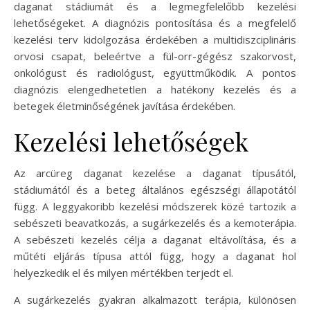
daganat stádiumát és a legmegfelelőbb kezelési
lehetőségeket. A diagnózis pontosítása és a megfelelő
kezelési terv kidolgozása érdekében a multidiszciplináris
orvosi csapat, beleértve a fül-orr-gégész szakorvost,
onkológust és radiológust, együttműködik. A pontos
diagnózis elengedhetetlen a hatékony kezelés és a
betegek életminőségének javítása érdekében.
Kezelési lehetőségek
Az arcüreg daganat kezelése a daganat típusától,
stádiumától és a beteg általános egészségi állapotától
függ. A leggyakoribb kezelési módszerek közé tartozik a
sebészeti beavatkozás, a sugárkezelés és a kemoterápia.
A sebészeti kezelés célja a daganat eltávolítása, és a
műtéti eljárás típusa attól függ, hogy a daganat hol
helyezkedik el és milyen mértékben terjedt el.
A sugárkezelés gyakran alkalmazott terápia, különösen