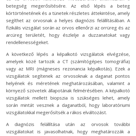
betegség megerősítésére. Az első lépés a beteg
kórtörténetének és a tünetek részletes áttekintése, amely
segíthet az orvosnak a helyes diagnózis felállításában. A
fizikális vizsgálat során az orvos ellenőrzi az orrüreg és az
arcüreg területét, hogy észlelje a duzzanatokat vagy
rendellenességeket.
A következő lépés a képalkotó vizsgálatok elvégzése,
amelyek közé tartozik a CT (számítógépes tomográfia)
vagy az MRI (mágneses rezonancia képalkotás). Ezek a
vizsgálatok segítenek az orvosoknak a daganat pontos
helyének és méretének meghatározásában, valamint a
környező szövetek állapotának felmérésében. A képalkotó
vizsgálatok mellett biopszia is szükséges lehet, amely
során mintát vesznek a daganatból, hogy laboratóriumi
vizsgálatokkal megerősítsék a rákos elváltozást.
A diagnózis felállítása után az orvosok további
vizsgálatokat is javasolhatnak, hogy meghatározzák a