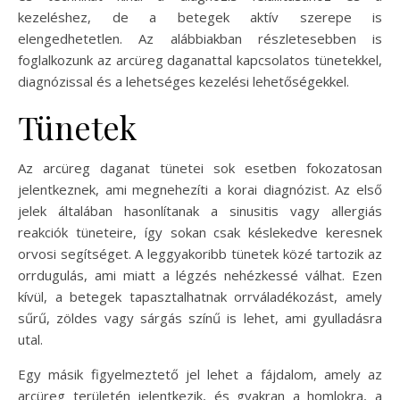
kezeléshez, de a betegek aktív szerepe is
elengedhetetlen. Az alábbiakban részletesebben is
foglalkozunk az arcüreg daganattal kapcsolatos tünetekkel,
diagnózissal és a lehetséges kezelési lehetőségekkel.
Tünetek
Az arcüreg daganat tünetei sok esetben fokozatosan
jelentkeznek, ami megnehezíti a korai diagnózist. Az első
jelek általában hasonlítanak a sinusitis vagy allergiás
reakciók tüneteire, így sokan csak késlekedve keresnek
orvosi segítséget. A leggyakoribb tünetek közé tartozik az
orrdugulás, ami miatt a légzés nehézkessé válhat. Ezen
kívül, a betegek tapasztalhatnak orrváladékozást, amely
sűrű, zöldes vagy sárgás színű is lehet, ami gyulladásra
utal.
Egy másik figyelmeztető jel lehet a fájdalom, amely az
arcüreg területén jelentkezik, és gyakran a homlokra, a