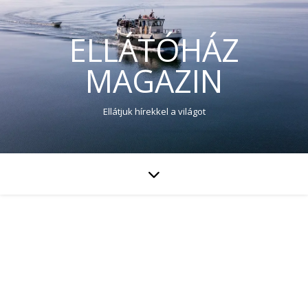
ELLÁTÓHÁZ
MAGAZIN
Ellátjuk hírekkel a világot