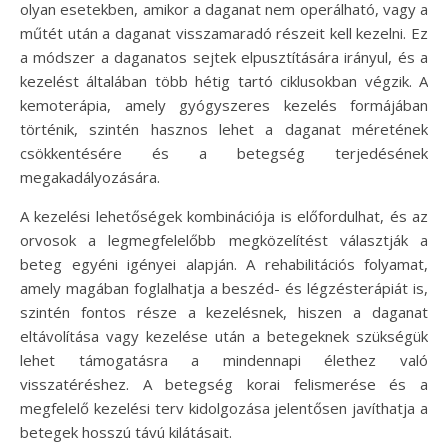
olyan esetekben, amikor a daganat nem operálható, vagy a
műtét után a daganat visszamaradó részeit kell kezelni. Ez
a módszer a daganatos sejtek elpusztítására irányul, és a
kezelést általában több hétig tartó ciklusokban végzik. A
kemoterápia, amely gyógyszeres kezelés formájában
történik, szintén hasznos lehet a daganat méretének
csökkentésére és a betegség terjedésének
megakadályozására.
A kezelési lehetőségek kombinációja is előfordulhat, és az
orvosok a legmegfelelőbb megközelítést választják a
beteg egyéni igényei alapján. A rehabilitációs folyamat,
amely magában foglalhatja a beszéd- és légzésterápiát is,
szintén fontos része a kezelésnek, hiszen a daganat
eltávolítása vagy kezelése után a betegeknek szükségük
lehet támogatásra a mindennapi élethez való
visszatéréshez. A betegség korai felismerése és a
megfelelő kezelési terv kidolgozása jelentősen javíthatja a
betegek hosszú távú kilátásait.