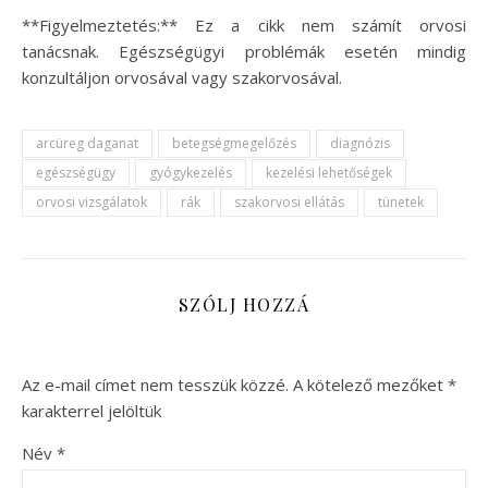
**Figyelmeztetés:** Ez a cikk nem számít orvosi
tanácsnak. Egészségügyi problémák esetén mindig
konzultáljon orvosával vagy szakorvosával.
arcüreg daganat
betegségmegelőzés
diagnózis
egészségügy
gyógykezelés
kezelési lehetőségek
orvosi vizsgálatok
rák
szakorvosi ellátás
tünetek
SZÓLJ HOZZÁ
Az e-mail címet nem tesszük közzé.
A kötelező mezőket
*
karakterrel jelöltük
Név
*