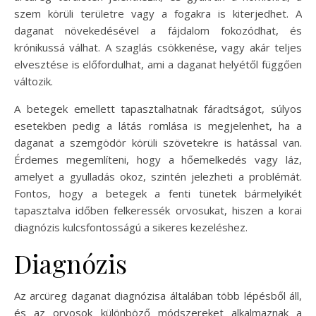
szem körüli területre vagy a fogakra is kiterjedhet. A
daganat növekedésével a fájdalom fokozódhat, és
krónikussá válhat. A szaglás csökkenése, vagy akár teljes
elvesztése is előfordulhat, ami a daganat helyétől függően
változik.
A betegek emellett tapasztalhatnak fáradtságot, súlyos
esetekben pedig a látás romlása is megjelenhet, ha a
daganat a szemgödör körüli szövetekre is hatással van.
Érdemes megemlíteni, hogy a hőemelkedés vagy láz,
amelyet a gyulladás okoz, szintén jelezheti a problémát.
Fontos, hogy a betegek a fenti tünetek bármelyikét
tapasztalva időben felkeressék orvosukat, hiszen a korai
diagnózis kulcsfontosságú a sikeres kezeléshez.
Diagnózis
Az arcüreg daganat diagnózisa általában több lépésből áll,
és az orvosok különböző módszereket alkalmaznak a