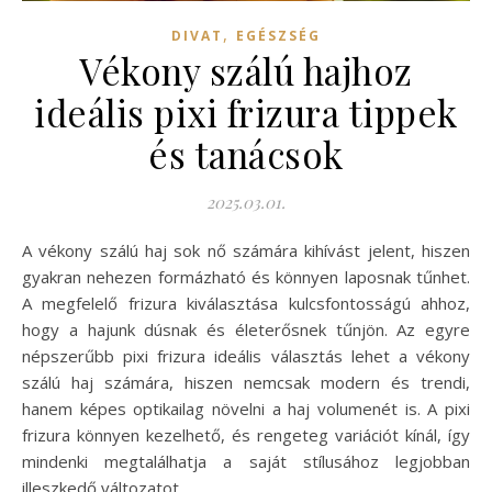
,
DIVAT
EGÉSZSÉG
Vékony szálú hajhoz
ideális pixi frizura tippek
és tanácsok
2025.03.01.
A vékony szálú haj sok nő számára kihívást jelent, hiszen
gyakran nehezen formázható és könnyen laposnak tűnhet.
A megfelelő frizura kiválasztása kulcsfontosságú ahhoz,
hogy a hajunk dúsnak és életerősnek tűnjön. Az egyre
népszerűbb pixi frizura ideális választás lehet a vékony
szálú haj számára, hiszen nemcsak modern és trendi,
hanem képes optikailag növelni a haj volumenét is. A pixi
frizura könnyen kezelhető, és rengeteg variációt kínál, így
mindenki megtalálhatja a saját stílusához legjobban
illeszkedő változatot.