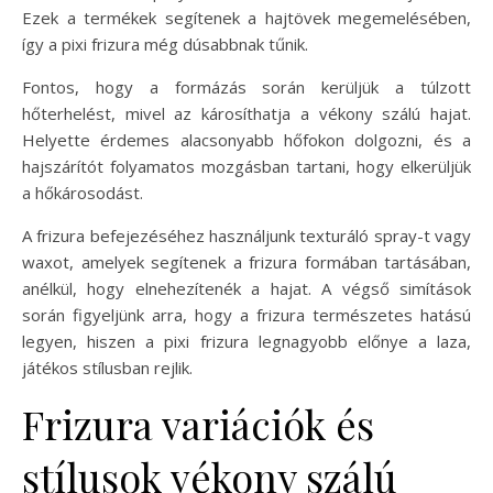
Ezek a termékek segítenek a hajtövek megemelésében,
így a pixi frizura még dúsabbnak tűnik.
Fontos, hogy a formázás során kerüljük a túlzott
hőterhelést, mivel az károsíthatja a vékony szálú hajat.
Helyette érdemes alacsonyabb hőfokon dolgozni, és a
hajszárítót folyamatos mozgásban tartani, hogy elkerüljük
a hőkárosodást.
A frizura befejezéséhez használjunk texturáló spray-t vagy
waxot, amelyek segítenek a frizura formában tartásában,
anélkül, hogy elnehezítenék a hajat. A végső simítások
során figyeljünk arra, hogy a frizura természetes hatású
legyen, hiszen a pixi frizura legnagyobb előnye a laza,
játékos stílusban rejlik.
Frizura variációk és
stílusok vékony szálú