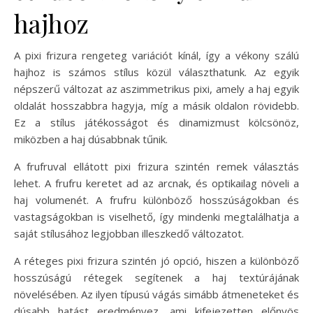
hajhoz
A pixi frizura rengeteg variációt kínál, így a vékony szálú
hajhoz is számos stílus közül választhatunk. Az egyik
népszerű változat az aszimmetrikus pixi, amely a haj egyik
oldalát hosszabbra hagyja, míg a másik oldalon rövidebb.
Ez a stílus játékosságot és dinamizmust kölcsönöz,
miközben a haj dúsabbnak tűnik.
A frufruval ellátott pixi frizura szintén remek választás
lehet. A frufru keretet ad az arcnak, és optikailag növeli a
haj volumenét. A frufru különböző hosszúságokban és
vastagságokban is viselhető, így mindenki megtalálhatja a
saját stílusához legjobban illeszkedő változatot.
A réteges pixi frizura szintén jó opció, hiszen a különböző
hosszúságú rétegek segítenek a haj textúrájának
növelésében. Az ilyen típusú vágás simább átmeneteket és
dúsabb hatást eredményez, ami kifejezetten előnyös