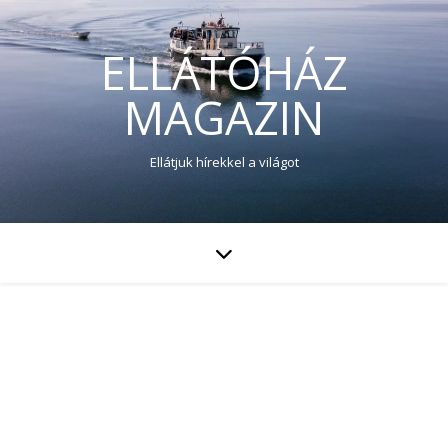
ELLÁTÓHÁZ
MAGAZIN
Ellátjuk hírekkel a világot