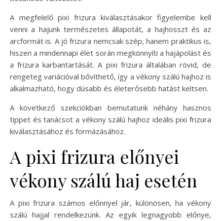
A megfelelő pixi frizura kiválasztásakor figyelembe kell
venni a hajunk természetes állapotát, a hajhosszt és az
arcformát is. A jó frizura nemcsak szép, hanem praktikus is,
hiszen a mindennapi élet során megkönnyíti a hajápolást és
a frizura karbantartását. A pixi frizura általában rövid, de
rengeteg variációval bővíthető, így a vékony szálú hajhoz is
alkalmazható, hogy dúsabb és életerősebb hatást keltsen.
A következő szekciókban bemutatunk néhány hasznos
tippet és tanácsot a vékony szálú hajhoz ideális pixi frizura
kiválasztásához és formázásához.
A pixi frizura előnyei
vékony szálú haj esetén
A pixi frizura számos előnnyel jár, különösen, ha vékony
szálú hajjal rendelkezünk. Az egyik legnagyobb előnye,