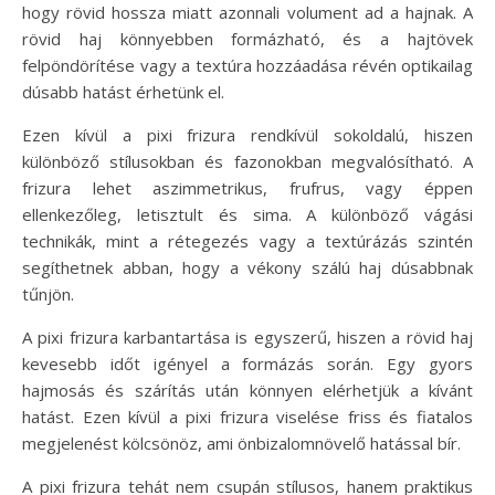
hogy rövid hossza miatt azonnali volument ad a hajnak. A
rövid haj könnyebben formázható, és a hajtövek
felpöndörítése vagy a textúra hozzáadása révén optikailag
dúsabb hatást érhetünk el.
Ezen kívül a pixi frizura rendkívül sokoldalú, hiszen
különböző stílusokban és fazonokban megvalósítható. A
frizura lehet aszimmetrikus, frufrus, vagy éppen
ellenkezőleg, letisztult és sima. A különböző vágási
technikák, mint a rétegezés vagy a textúrázás szintén
segíthetnek abban, hogy a vékony szálú haj dúsabbnak
tűnjön.
A pixi frizura karbantartása is egyszerű, hiszen a rövid haj
kevesebb időt igényel a formázás során. Egy gyors
hajmosás és szárítás után könnyen elérhetjük a kívánt
hatást. Ezen kívül a pixi frizura viselése friss és fiatalos
megjelenést kölcsönöz, ami önbizalomnövelő hatással bír.
A pixi frizura tehát nem csupán stílusos, hanem praktikus