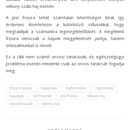
vékony szálú haj esetén.
A pixi frizura tehát számtalan lehetőséget kínál, így
érdemes kísérletezni a különböző stílusokkal, hogy
megtaláljuk a számunkra legmegfelelőbbet. A megfelelő
frizura nemcsak a hajunk megjelenését javítja, hanem
önbizalmunkat is növeli.
Ez a cikk nem számít orvosi tanácsnak, és egészségügyi
probléma esetén mindenki csak az orvos tanácsát fogadja
meg.
frizura tippek
hajápolás
hajformázás
hajtrendek
hajvágás
női frizurák
pixi frizura
stílusos haj
trendi frizurák
vékony haj