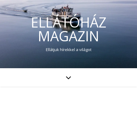
ELLÁTÓHÁZ
MAGAZIN
Ellátjuk hírekkel a világot