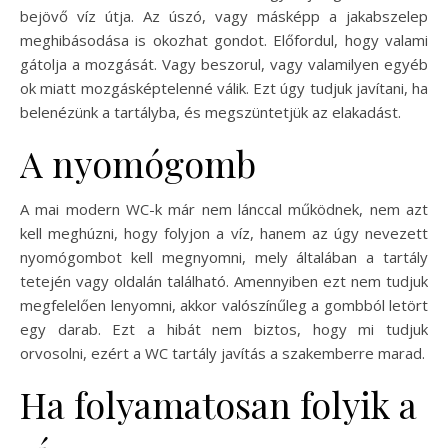
bejövő víz útja. Az úszó, vagy másképp a jakabszelep
meghibásodása is okozhat gondot. Előfordul, hogy valami
gátolja a mozgását. Vagy beszorul, vagy valamilyen egyéb
ok miatt mozgásképtelenné válik. Ezt úgy tudjuk javítani, ha
belenézünk a tartályba, és megszüntetjük az elakadást.
A nyomógomb
A mai modern WC-k már nem lánccal működnek, nem azt
kell meghúzni, hogy folyjon a víz, hanem az úgy nevezett
nyomógombot kell megnyomni, mely általában a tartály
tetején vagy oldalán található. Amennyiben ezt nem tudjuk
megfelelően lenyomni, akkor valószínűleg a gombból letört
egy darab. Ezt a hibát nem biztos, hogy mi tudjuk
orvosolni, ezért a WC tartály javítás a szakemberre marad.
Ha folyamatosan folyik a