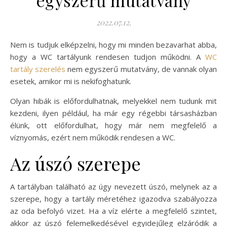
egyszerű mutatvány
2022.07.12.
Nem is tudjuk elképzelni, hogy mi minden bezavarhat abba,
hogy a WC tartályunk rendesen tudjon működni. A
WC
tartály szerelés
nem egyszerű mutatvány, de vannak olyan
esetek, amikor mi is nekifoghatunk.
Olyan hibák is előfordulhatnak, melyekkel nem tudunk mit
kezdeni, ilyen például, ha már egy régebbi társasházban
élünk, ott előfordulhat, hogy már nem megfelelő a
víznyomás, ezért nem működik rendesen a WC.
Az úszó szerepe
A tartályban található az úgy nevezett úszó, melynek az a
szerepe, hogy a tartály méretéhez igazodva szabályozza
az oda befolyó vizet. Ha a víz elérte a megfelelő szintet,
akkor az úszó felemelkedésével egyidejűleg elzáródik a