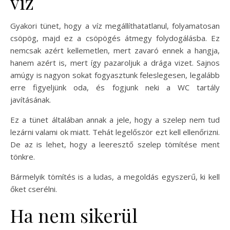
víz
Gyakori tünet, hogy a víz megállíthatatlanul, folyamatosan
csöpög, majd ez a csöpögés átmegy folydogálásba. Ez
nemcsak azért kellemetlen, mert zavaró ennek a hangja,
hanem azért is, mert így pazaroljuk a drága vizet. Sajnos
amúgy is nagyon sokat fogyasztunk feleslegesen, legalább
erre figyeljünk oda, és fogjunk neki a WC tartály
javításának.
Ez a tünet általában annak a jele, hogy a szelep nem tud
lezárni valami ok miatt. Tehát legelőször ezt kell ellenőrizni.
De az is lehet, hogy a leeresztő szelep tömítése ment
tönkre.
Bármelyik tömítés is a ludas, a megoldás egyszerű, ki kell
őket cserélni.
Ha nem sikerül