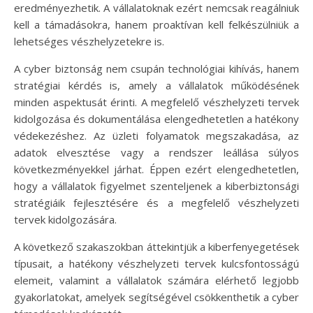
eredményezhetik. A vállalatoknak ezért nemcsak reagálniuk
kell a támadásokra, hanem proaktívan kell felkészülniük a
lehetséges vészhelyzetekre is.
A cyber biztonság nem csupán technológiai kihívás, hanem
stratégiai kérdés is, amely a vállalatok működésének
minden aspektusát érinti. A megfelelő vészhelyzeti tervek
kidolgozása és dokumentálása elengedhetetlen a hatékony
védekezéshez. Az üzleti folyamatok megszakadása, az
adatok elvesztése vagy a rendszer leállása súlyos
következményekkel járhat. Éppen ezért elengedhetetlen,
hogy a vállalatok figyelmet szenteljenek a kiberbiztonsági
stratégiáik fejlesztésére és a megfelelő vészhelyzeti
tervek kidolgozására.
A következő szakaszokban áttekintjük a kiberfenyegetések
típusait, a hatékony vészhelyzeti tervek kulcsfontosságú
elemeit, valamint a vállalatok számára elérhető legjobb
gyakorlatokat, amelyek segítségével csökkenthetik a cyber