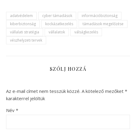
adatvédelem
cyber támadások
információbiztonság
kiberbiztonság
kockázatkezelés
támadások megelőzése
vállalati stratégia
vállalatok
válságkezelés
vészhelyzeti tervek
SZÓLJ HOZZÁ
Az e-mail címet nem tesszük közzé.
A kötelező mezőket
*
karakterrel jelöltük
Név
*