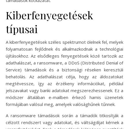
támadások kockázatát.
Kiberfenyegetések
típusai
A kiberfenyegetések széles spektrumot ölelnek fel, melyek
folyamatosan fejlődnek és alkalmazkodnak a technológiai
újításokhoz. Az elsődleges fenyegetések közé tartozik az
adathalászat, a ransomware, a DDoS (Distributed Denial of
Service) támadások és a biztonsági réseken keresztüli
behatolás. Az adathalászat célja, hogy az áldozatokat
megtévessze, így az érzékeny információkat, például
jelszavakat vagy banki adatokat megszerezhessenek. Ez a
módszer általában e-mailben érkező hamis üzenetek
formájában valósul meg, amelyek valósághűnek tűnnek.
A ransomware támadások során a támadók titkosítják a
célzott rendszert vagy adatokat, és váltságdíjat kérnek a