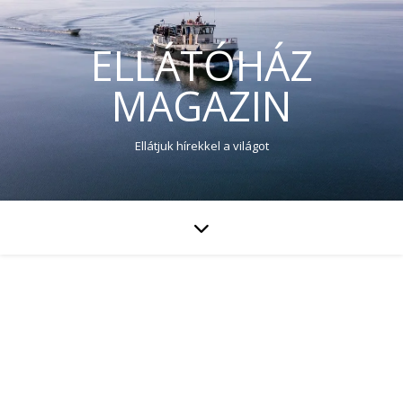
ELLÁTÓHÁZ
MAGAZIN
Ellátjuk hírekkel a világot