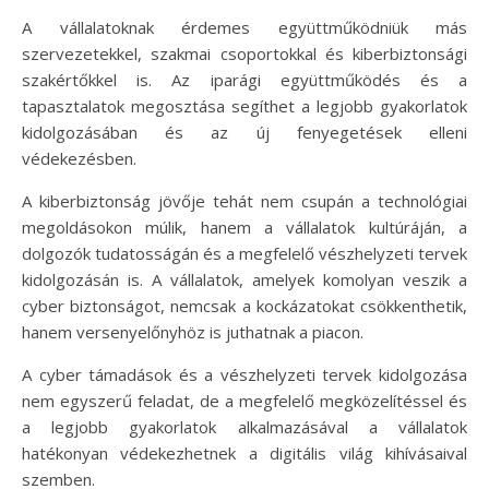
A vállalatoknak érdemes együttműködniük más
szervezetekkel, szakmai csoportokkal és kiberbiztonsági
szakértőkkel is. Az iparági együttműködés és a
tapasztalatok megosztása segíthet a legjobb gyakorlatok
kidolgozásában és az új fenyegetések elleni
védekezésben.
A kiberbiztonság jövője tehát nem csupán a technológiai
megoldásokon múlik, hanem a vállalatok kultúráján, a
dolgozók tudatosságán és a megfelelő vészhelyzeti tervek
kidolgozásán is. A vállalatok, amelyek komolyan veszik a
cyber biztonságot, nemcsak a kockázatokat csökkenthetik,
hanem versenyelőnyhöz is juthatnak a piacon.
A cyber támadások és a vészhelyzeti tervek kidolgozása
nem egyszerű feladat, de a megfelelő megközelítéssel és
a legjobb gyakorlatok alkalmazásával a vállalatok
hatékonyan védekezhetnek a digitális világ kihívásaival
szemben.