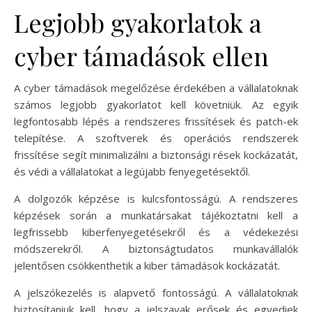
Legjobb gyakorlatok a
cyber támadások ellen
A cyber támadások megelőzése érdekében a vállalatoknak
számos legjobb gyakorlatot kell követniük. Az egyik
legfontosabb lépés a rendszeres frissítések és patch-ek
telepítése. A szoftverek és operációs rendszerek
frissítése segít minimalizálni a biztonsági rések kockázatát,
és védi a vállalatokat a legújabb fenyegetésektől.
A dolgozók képzése is kulcsfontosságú. A rendszeres
képzések során a munkatársakat tájékoztatni kell a
legfrissebb kiberfenyegetésekről és a védekezési
módszerekről. A biztonságtudatos munkavállalók
jelentősen csökkenthetik a kiber támadások kockázatát.
A jelszókezelés is alapvető fontosságú. A vállalatoknak
biztosítaniuk kell, hogy a jelszavak erősek és egyediek