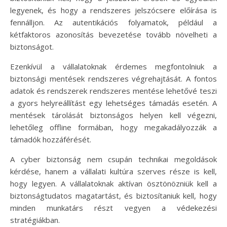
legyenek, és hogy a rendszeres jelszócsere előírása is
fennálljon. Az autentikációs folyamatok, például a
kétfaktoros azonosítás bevezetése tovább növelheti a
biztonságot.
Ezenkívül a vállalatoknak érdemes megfontolniuk a
biztonsági mentések rendszeres végrehajtását. A fontos
adatok és rendszerek rendszeres mentése lehetővé teszi
a gyors helyreállítást egy lehetséges támadás esetén. A
mentések tárolását biztonságos helyen kell végezni,
lehetőleg offline formában, hogy megakadályozzák a
támadók hozzáférését.
A cyber biztonság nem csupán technikai megoldások
kérdése, hanem a vállalati kultúra szerves része is kell,
hogy legyen. A vállalatoknak aktívan ösztönözniük kell a
biztonságtudatos magatartást, és biztosítaniuk kell, hogy
minden munkatárs részt vegyen a védekezési
stratégiákban.