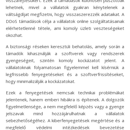
visszafejtésükért. Ezek a támadások különösen pusztítóak
lehetnek, mivel a vállalatok gyakran kénytelenek a
váltságdíjat megfizetni, hogy visszaszerezzék adataikat. A
DDoS támadások célja a vállalatok online szolgáltatásainak
elérhetetlenné tétele, ami komoly üzleti veszteségeket
okozhat.
A biztonsági réseken keresztüli behatolás, amely során a
támadók kihasználják a szoftverek vagy rendszerek
gyengeségeit, szintén komoly kockázatot jelent. A
vállalatoknak folyamatosan figyelemmel kell kísérniük a
legfrissebb fenyegetéseket és a szoftverfrissítéseket,
hogy minimalizálják a kockázatokat.
Ezek a fenyegetések nemcsak technikai problémákat
jelentenek, hanem emberi hibákra is építenek. A dolgozók
figyelmetlensége, a nem megfelelő képzés vagy a gyenge
jelszavak mind hozzájárulhatnak a vállalatok
sebezhetőségéhez. A kiberfenyegetések megértése és a
megfelelő védelmi intézkedések bevezetése