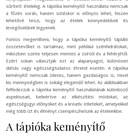
sűrített ételekig. A tápióka keményítő használata nemcsak
a főzés során, hanem sütéskor is előnyös lehet, hiszen
lehetővé teszi, hogy az ételek könnyedebbek és
levegősebbek legyenek.
Fontos megemlíteni, hogy a tápióka keményítő tápláló
összetevőket is tartalmaz, mint például szénhidrátokat,
miközben szinte teljesen mentes a zsírtól és a fehérjétől.
Ezért sokan választják ezt az alapanyagot, különösen
diétás vagy egészségtudatos étrend esetén. A tápióka
keményítő nemcsak ízletes, hanem gazdaságos is, mivel
kis mennyiségben is sokáig elegendő lehet. Az alábbiakban
felfedezzük a tápióka keményítő használatának különböző
aspektusait, beleértve az elkészítési módokat, az
egészségügyi előnyöket és a kreatív ötleteket, amelyekkel
még több ízt és élményt csempészhetünk az ételeinkbe.
A tápióka keményítő