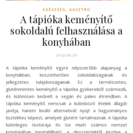
,
EGÉSZSÉG
GASZTRO
A tápióka keményítő
sokoldalú felhasználása a
konyhában
2024.06.20.
A tápióka keményítő egyre népszerűbb alapanyag a
konyhákban, köszönhetően sokoldalúságának és
jellegzetes tulajdonságainak. Ez a természetes,
gluténmentes keményítő a tápióka gyökereiből származik,
és különösen kedvelt a vegán és paleo étrendben. A
tápióka keményítő nemcsak a különböző ételek állagát
javítja, hanem kiváló alternatívát nyújt a hagyományos
lisztekhez képest, amelyek glutént tartalmaznak. A tápióka
különleges textúrája és íze miatt számos nemzet
konyhájában megtalálható, a desszertektől kezdve a