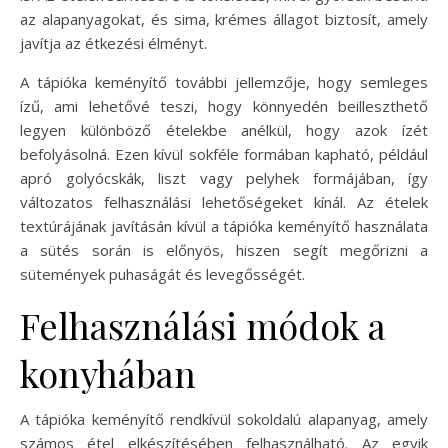
az alapanyagokat, és sima, krémes állagot biztosít, amely
javítja az étkezési élményt.
A tápióka keményítő további jellemzője, hogy semleges
ízű, ami lehetővé teszi, hogy könnyedén beilleszthető
legyen különböző ételekbe anélkül, hogy azok ízét
befolyásolná. Ezen kívül sokféle formában kapható, például
apró golyócskák, liszt vagy pelyhek formájában, így
változatos felhasználási lehetőségeket kínál. Az ételek
textúrájának javításán kívül a tápióka keményítő használata
a sütés során is előnyös, hiszen segít megőrizni a
sütemények puhaságát és levegősségét.
Felhasználási módok a
konyhában
A tápióka keményítő rendkívül sokoldalú alapanyag, amely
számos étel elkészítésében felhasználható. Az egyik