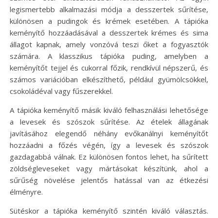
legismertebb alkalmazási módja a desszertek sűrítése,
különösen a pudingok és krémek esetében. A tápióka
keményítő hozzáadásával a desszertek krémes és sima
állagot kapnak, amely vonzóvá teszi őket a fogyasztók
számára. A klasszikus tápióka puding, amelyben a
keményítőt tejjel és cukorral főzik, rendkívül népszerű, és
számos variációban elkészíthető, például gyümölcsökkel,
csokoládéval vagy fűszerekkel.
A tápióka keményítő másik kiváló felhasználási lehetősége
a levesek és szószok sűrítése. Az ételek állagának
javításához elegendő néhány evőkanálnyi keményítőt
hozzáadni a főzés végén, így a levesek és szószok
gazdagabbá válnak. Ez különösen fontos lehet, ha sűrített
zöldségleveseket vagy mártásokat készítünk, ahol a
sűrűség növelése jelentős hatással van az étkezési
élményre.
Sütéskor a tápióka keményítő szintén kiváló választás.