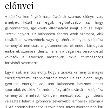
előnyei
A tápióka keményítő használatának számos előnye van,
amelyek közül az egyik legfontosabb az, hogy
gluténmentes, így kiváló alternatívát nyújt a búza alapú
lisztek helyett. Ez különösen fontos azok számára, akik
cöliákiában szenvednek, vagy gluténérzékenyek. A tápióka
keményítő nemcsak a gluténmentes étrendet támogató
emberek számára ideális, hanem a vegán és paleo diétát
követők is szívesen használják, mivel természetes
forrásból származik.
Egy másik jelentős előny, hogy a tápióka keményítő magas
energiatartalmú szénhidrátot biztosít. Ez azt jelenti, hogy
gyorsan energiát ad, ami különösen hasznos lehet
sportolók és aktív életmódot folytatók számára. A tápióka
keményítő emellett könnyen emészthető, így ideális
választás lehet a gyomorérzékenyebb emberek számára
is. Az ételek sűrítésére is tökéletes, mivel gyorsan besűríti