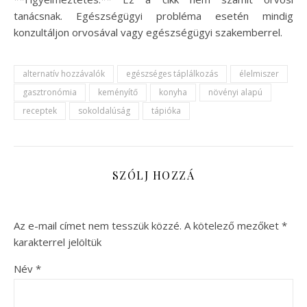
tanácsnak. Egészségügyi probléma esetén mindig
konzultáljon orvosával vagy egészségügyi szakemberrel.
alternatív hozzávalók
egészséges táplálkozás
élelmiszer
gasztronómia
keményítő
konyha
növényi alapú
receptek
sokoldalúság
tápióka
SZÓLJ HOZZÁ
Az e-mail címet nem tesszük közzé.
A kötelező mezőket
*
karakterrel jelöltük
Név
*