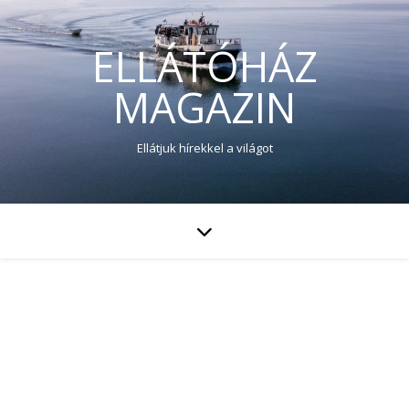
ELLÁTÓHÁZ
MAGAZIN
Ellátjuk hírekkel a világot