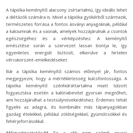
A tápióka keményítő alacsony zsírtartalmú, így ideális lehet
a diétázók számára is. Mivel a tápióka gyökérből származik,
természetes forrása a fontos ásványi anyagoknak, például
a kalciumnak és a vasnak, amelyek hozzájárulnak a csontok
egészségéhez és a vérképzéshez. A keményítő
emésztése során a szervezet lassan bontja le, így
egyenletes energiát biztosít, elkerülve a hirtelen
vércukorszint-emelkedéseket.
Bár a tápióka keményítő számos előnnyel jár, fontos
megjegyezni, hogy a mértékletesség kulcsfontosságú. A
tápióka keményítő szénhidráttartalma miatt túlzott
fogyasztása esetén a kalóriabevitel gyorsan megnőhet,
ami hozzájárulhat a testsúlynövekedéshez. Érdemes tehát
figyelni az adagra, és kombinálni más tápanyagokban
gazdag ételekkel, például zöldségekkel, gyümölcsökkel és
fehérjeforrásokkal.
**Figyelmeztetés:** Ez a cikk nem számít orvosi