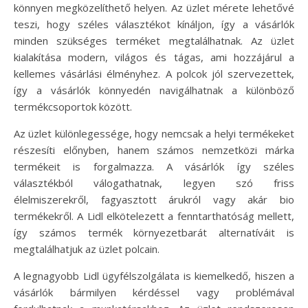
könnyen megközelíthető helyen. Az üzlet mérete lehetővé
teszi, hogy széles választékot kínáljon, így a vásárlók
minden szükséges terméket megtalálhatnak. Az üzlet
kialakítása modern, világos és tágas, ami hozzájárul a
kellemes vásárlási élményhez. A polcok jól szervezettek,
így a vásárlók könnyedén navigálhatnak a különböző
termékcsoportok között.
Az üzlet különlegessége, hogy nemcsak a helyi termékeket
részesíti előnyben, hanem számos nemzetközi márka
termékeit is forgalmazza. A vásárlók így széles
választékból válogathatnak, legyen szó friss
élelmiszerekről, fagyasztott árukról vagy akár bio
termékekről. A Lidl elkötelezett a fenntarthatóság mellett,
így számos termék környezetbarát alternatíváit is
megtalálhatjuk az üzlet polcain.
A legnagyobb Lidl ügyfélszolgálata is kiemelkedő, hiszen a
vásárlók bármilyen kérdéssel vagy problémával