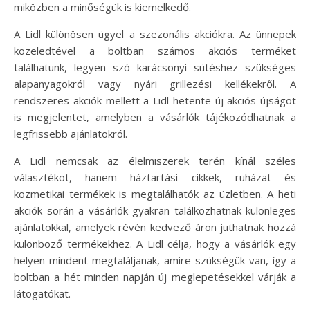
miközben a minőségük is kiemelkedő.
A Lidl különösen ügyel a szezonális akciókra. Az ünnepek
közeledtével a boltban számos akciós terméket
találhatunk, legyen szó karácsonyi sütéshez szükséges
alapanyagokról vagy nyári grillezési kellékekről. A
rendszeres akciók mellett a Lidl hetente új akciós újságot
is megjelentet, amelyben a vásárlók tájékozódhatnak a
legfrissebb ajánlatokról.
A Lidl nemcsak az élelmiszerek terén kínál széles
választékot, hanem háztartási cikkek, ruházat és
kozmetikai termékek is megtalálhatók az üzletben. A heti
akciók során a vásárlók gyakran találkozhatnak különleges
ajánlatokkal, amelyek révén kedvező áron juthatnak hozzá
különböző termékekhez. A Lidl célja, hogy a vásárlók egy
helyen mindent megtaláljanak, amire szükségük van, így a
boltban a hét minden napján új meglepetésekkel várják a
látogatókat.