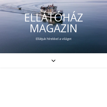
ELLÁTÓHÁZ
MAGAZIN
Ellátjuk hírekkel a világot