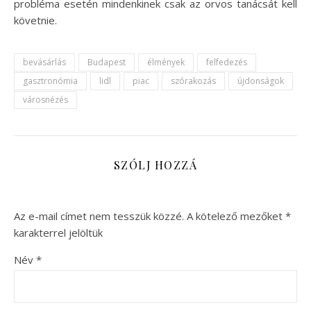
probléma esetén mindenkinek csak az orvos tanácsát kell
követnie.
bevásárlás
Budapest
élmények
felfedezés
gasztronómia
lidl
piac
szórakozás
újdonságok
városnézés
SZÓLJ HOZZÁ
Az e-mail címet nem tesszük közzé.
A kötelező mezőket
*
karakterrel jelöltük
Név
*