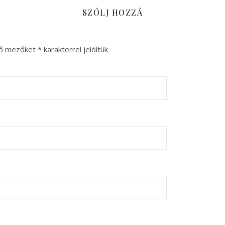
SZÓLJ HOZZÁ
ző mezőket
*
karakterrel jelöltük