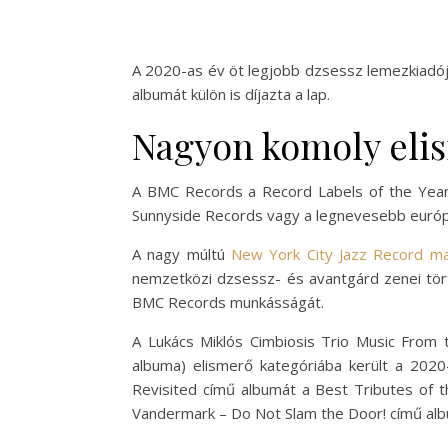
A 2020-as év öt legjobb dzsessz lemezkiadój
albumát külön is díjazta a lap.
Nagyon komoly elis
A BMC Records a Record Labels of the Year e
Sunnyside Records vagy a legnevesebb európ
A nagy múltú
New York City Jazz Record ma
nemzetközi dzsessz- és avantgárd zenei tör
BMC Records munkásságát.
A Lukács Miklós Cimbiosis Trio Music From
albuma) elismerő kategóriába került a 2020
Revisited című albumát a Best Tributes of t
Vandermark – Do Not Slam the Door! című albu