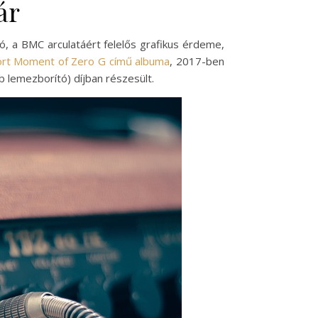
ár
ó, a BMC arculatáért felelős grafikus érdeme,
ort Moment of Zero G című albuma
, 2017-ben
b lemezborító) díjban részesült.