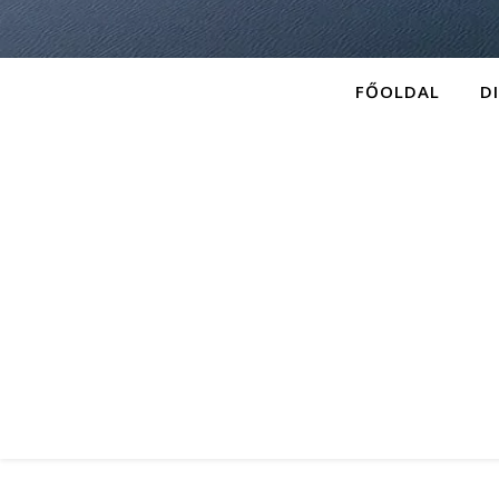
FŐOLDAL
D