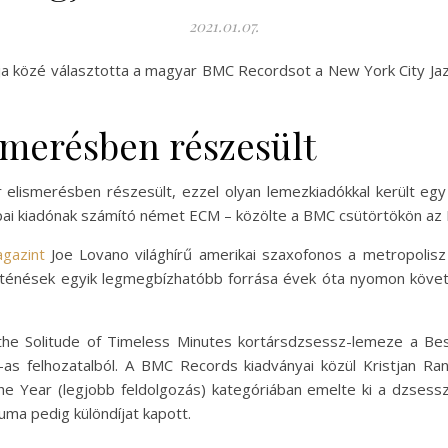
2021.01.07.
a közé választotta a magyar BMC Recordsot a New York City Ja
merésben részesült
lismerésben részesült, ezzel olyan lemezkiadókkal került egy 
ai kiadónak számító német ECM – közölte a BMC csütörtökön az 
gazint
Joe Lovano világhírű amerikai szaxofonos a metropolisz
ténések egyik legmegbízhatóbb forrása évek óta nyomon követi
 the Solitude of Timeless Minutes kortársdzsessz-lemeze a Be
-as felhozatalból. A BMC Records kiadványai közül Kristjan 
he Year (legjobb feldolgozás) kategóriában emelte ki a dzsessz
ma pedig különdíjat kapott.