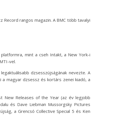
zz Record rangos magazin. A BMC több tavalyi
platformra, mint a cseh Intakt, a New York-i
MTI-vel.
 legaktuálisabb dzsesszújságának nevezte. A
 a magyar dzsessz és kortárs zenei kiadó, a
st New Releases of the Year (az év legjobb
Randalu és Dave Liebman Mussorgsky Pictures
újság, a Grencsó Collective Special 5 és Ken