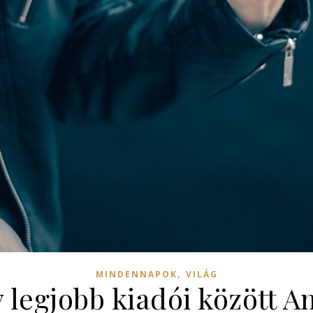
,
MINDENNAPOK
VILÁG
 legjobb kiadói között A