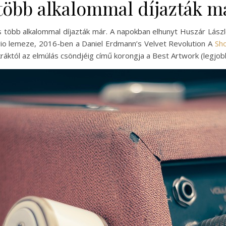
több alkalommal díjazták m
 több alkalommal díjazták már. A napokban elhunyt Huszár Lászl
rio lemeze, 2016-ben a Daniel Erdmann’s Velvet Revolution A
Sh
ráktól az elmúlás csöndjéig című korongja a Best Artwork (legjob