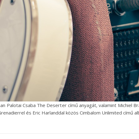
-ban Palotai Csaba The Deserter című anyagát, valamint Michiel
Grenadierrel és Eric Harlanddal közös Cimbalom Unlimited című a